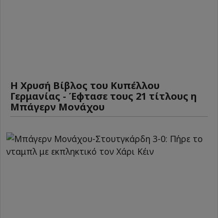
Η Χρυσή Βίβλος του Κυπέλλου
Γερμανίας - Έφτασε τους 21 τίτλους η
Μπάγερν Μονάχου