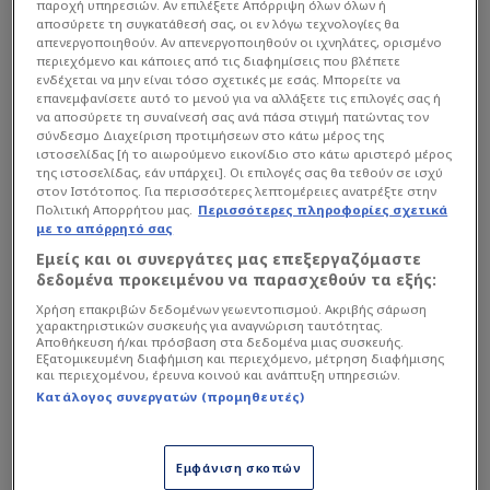
παροχή υπηρεσιών. Αν επιλέξετε Απόρριψη όλων όλων ή
αποσύρετε τη συγκατάθεσή σας, οι εν λόγω τεχνολογίες θα
απενεργοποιηθούν. Αν απενεργοποιηθούν οι ιχνηλάτες, ορισμένο
περιεχόμενο και κάποιες από τις διαφημίσεις που βλέπετε
ενδέχεται να μην είναι τόσο σχετικές με εσάς. Μπορείτε να
επανεμφανίσετε αυτό το μενού για να αλλάξετε τις επιλογές σας ή
να αποσύρετε τη συναίνεσή σας ανά πάσα στιγμή πατώντας τον
σύνδεσμο Διαχείριση προτιμήσεων στο κάτω μέρος της
ιστοσελίδας [ή το αιωρούμενο εικονίδιο στο κάτω αριστερό μέρος
της ιστοσελίδας, εάν υπάρχει]. Οι επιλογές σας θα τεθούν σε ισχύ
στον Ιστότοπος. Για περισσότερες λεπτομέρειες ανατρέξτε στην
Πολιτική Απορρήτου μας.
Περισσότερες πληροφορίες σχετικά
με το απόρρητό σας
Εμείς και οι συνεργάτες μας επεξεργαζόμαστε
Το ρεπορτάζ θέλει το κυβερνόν κόμμα αλλά και
δεδομένα προκειμένου να παρασχεθούν τα εξής:
αυτά της αντιπολίτευσης να έχουν βγάλει τα…
Χρήση επακριβών δεδομένων γεωεντοπισμού. Ακριβής σάρωση
χαρακτηριστικών συσκευής για αναγνώριση ταυτότητας.
τεφτέρια. Να κοιτούν μία προς μία τις
Αποθήκευση ή/και πρόσβαση στα δεδομένα μιας συσκευής.
ημερομηνίες. Τις επικρατέστερες ημέρες για την
Εξατομικευμένη διαφήμιση και περιεχόμενο, μέτρηση διαφήμισης
και περιεχομένου, έρευνα κοινού και ανάπτυξη υπηρεσιών.
ιδανική κάλπη. Πρώτη η Νέα Δημοκρατία. Ο
Κατάλογος συνεργατών (προμηθευτές)
Κυριάκος Μητσοτάκης έχει μπροστά του μια
ιδανική συγκυρία. Να προχωρήσει στην
Εμφάνιση σκοπών
ανακοίνωση για εκλογές μέσω της παρουσίας του