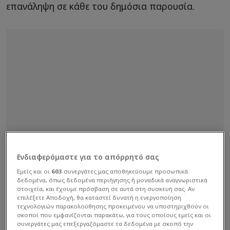
επανάληψη σε κάθε του δημόσια παρουσία.
Ενδιαφερόμαστε για το απόρρητό σας
Εμείς και οι
603
συνεργάτες μας αποθηκεύουμε προσωπικά
δεδομένα, όπως δεδομένα περιήγησης ή μοναδικά αναγνωριστικά
στοιχεία, και έχουμε πρόσβαση σε αυτά στη συσκευή σας. Αν
επιλέξετε Αποδοχή, θα καταστεί δυνατή η ενεργοποίηση
τεχνολογιών παρακολούθησης προκειμένου να υποστηριχθούν οι
σκοποί που εμφανίζονται παρακάτω, για τους οποίους εμείς και οι
συνεργάτες μας επεξεργαζόμαστε τα δεδομένα με σκοπό την