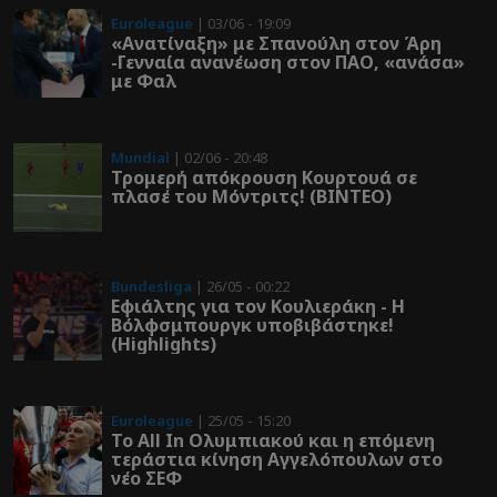
Euroleague
| 03/06 - 19:09
«Ανατίναξη» με Σπανούλη στον Άρη
-Γενναία ανανέωση στον ΠΑΟ, «ανάσα»
με Φαλ
Mundial
| 02/06 - 20:48
Τρομερή απόκρουση Κουρτουά σε
πλασέ του Μόντριτς! (ΒΙΝΤΕΟ)
Bundesliga
| 26/05 - 00:22
Εφιάλτης για τον Κουλιεράκη - Η
Βόλφσμπουργκ υποβιβάστηκε!
(Highlights)
Euroleague
| 25/05 - 15:20
Το All In Ολυμπιακού και η επόμενη
τεράστια κίνηση Αγγελόπουλων στο
νέο ΣΕΦ