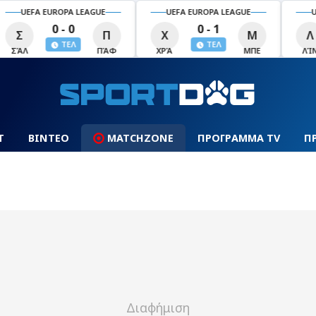
UEFA EUROPA LEAGUE
UEFA EUROPA LEAGUE
U
0 - 1
1 - 1
Χ
Μ
Λ
Ο
Λ
ΤΕΛ
ΤΕΛ
ΧΡΆ
ΜΠΕ
ΛΊΝ
ΟΜΌ
ΛΕΧ
Τ
ΒΙΝΤΕΟ
MATCHZONE
ΠΡΟΓΡΑΜΜΑ TV
Π