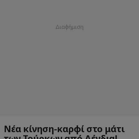
Νέα κίνηση-καρφί στο μάτι
των Τούρκων από Δένδια!