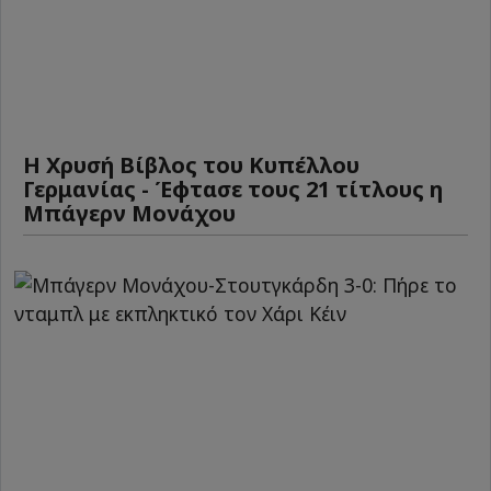
Η Χρυσή Βίβλος του Κυπέλλου
Γερμανίας - Έφτασε τους 21 τίτλους η
Μπάγερν Μονάχου