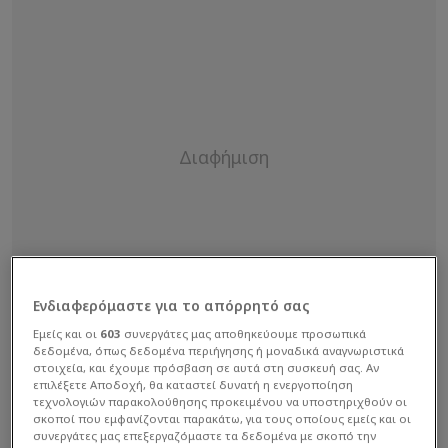
Ενδιαφερόμαστε για το απόρρητό σας
Εμείς και οι
603
συνεργάτες μας αποθηκεύουμε προσωπικά
δεδομένα, όπως δεδομένα περιήγησης ή μοναδικά αναγνωριστικά
στοιχεία, και έχουμε πρόσβαση σε αυτά στη συσκευή σας. Αν
επιλέξετε Αποδοχή, θα καταστεί δυνατή η ενεργοποίηση
τεχνολογιών παρακολούθησης προκειμένου να υποστηριχθούν οι
σκοποί που εμφανίζονται παρακάτω, για τους οποίους εμείς και οι
συνεργάτες μας επεξεργαζόμαστε τα δεδομένα με σκοπό την