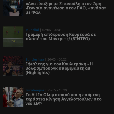
«Ανατίναξη» με Σπανούλη στον Άρη
-Γενναία ανανέωση στον ΠΑΟ, «ανάσα»
με Φαλ
Mundial
| 02/06 - 20:48
Τρομερή απόκρουση Κουρτουά σε
πλασέ του Μόντριτς! (ΒΙΝΤΕΟ)
Bundesliga
| 26/05 - 00:22
Εφιάλτης για τον Κουλιεράκη - Η
Βόλφσμπουργκ υποβιβάστηκε!
(Highlights)
Euroleague
| 25/05 - 15:20
Το All In Ολυμπιακού και η επόμενη
τεράστια κίνηση Αγγελόπουλων στο
νέο ΣΕΦ