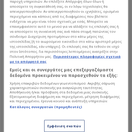
παροχή υπηρεσιών. Αν επιλέξετε Απόρριψη όλων όλων ή
αποσύρετε τη συγκατάθεσή σας, οι εν λόγω τεχνολογίες θα
Η εξέλιξη αποκτά ιδιαίτερη σημασία, καθώς
απενεργοποιηθούν. Αν απενεργοποιηθούν οι ιχνηλάτες, ορισμένο
περιεχόμενο και κάποιες από τις διαφημίσεις που βλέπετε
έρχεται σε μια περίοδο κατά την οποία η ένταση
ενδέχεται να μην είναι τόσο σχετικές με εσάς. Μπορείτε να
με την
Τουρκία
κλιμακώνεται εξαιτίας των
επανεμφανίσετε αυτό το μενού για να αλλάξετε τις επιλογές σας ή
να αποσύρετε τη συναίνεσή σας ανά πάσα στιγμή πατώντας τον
γεωπολιτικών εξελίξεων στην περιοχή και της
σύνδεσμο Διαχείριση προτιμήσεων στο κάτω μέρος της
γεωπολιτικής αναβάθμισης της Ελλάδας. Η
ιστοσελίδας [ή το αιωρούμενο εικονίδιο στο κάτω αριστερό μέρος
της ιστοσελίδας, εάν υπάρχει]. Οι επιλογές σας θα τεθούν σε ισχύ
Άγκυρα επιχειρεί για ακόμη μία φορά να
στον Ιστότοπος. Για περισσότερες λεπτομέρειες ανατρέξτε στην
Πολιτική Απορρήτου μας.
Περισσότερες πληροφορίες σχετικά
αμφισβητήσει τις εκδηλώσεις μνήμης της 19ης
με το απόρρητό σας
Μαΐου στην Ελλάδα, μιλώντας περί
Εμείς και οι συνεργάτες μας επεξεργαζόμαστε
«παραποίησης της ιστορίας». Η ανακοίνωση του
δεδομένα προκειμένου να παρασχεθούν τα εξής:
τουρκικού ΥΠΕΞ προκάλεσε έντονες αντιδράσεις,
Χρήση επακριβών δεδομένων γεωεντοπισμού. Ακριβής σάρωση
καθώς επιβεβαιώνει ότι η ιστορική μνήμη του
χαρακτηριστικών συσκευής για αναγνώριση ταυτότητας.
Αποθήκευση ή/και πρόσβαση στα δεδομένα μιας συσκευής.
Ποντιακού Ελληνισμού παραμένει καρφί στο μάτι
Εξατομικευμένη διαφήμιση και περιεχόμενο, μέτρηση διαφήμισης
και περιεχομένου, έρευνα κοινού και ανάπτυξη υπηρεσιών.
της Άγκυρας.
Κατάλογος συνεργατών (προμηθευτές)
Ο Νίκος Δένδιας, στην εκδήλωση που
Εμφάνιση σκοπών
δıοργανώθηκε από την Παμποντιακή Ομοσπονδία