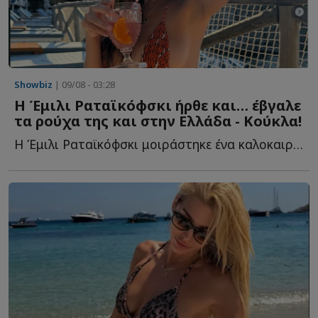
Showbiz
| 09/08 - 03:28
Η Έμιλι Ραταϊκόφσκι ήρθε και… έβγαλε
τα ρούχα της και στην Ελλάδα - Κούκλα!
Η Έμιλι Ραταϊκόφσκι μοιράστηκε ένα καλοκαιρινό άλμπουμ γ...