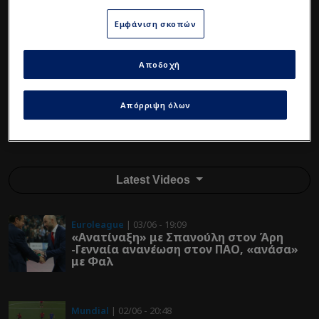
Εμφάνιση σκοπών
Αποδοχή
Απόρριψη όλων
Latest Videos
Euroleague
| 03/06 - 19:09
«Ανατίναξη» με Σπανούλη στον Άρη
-Γενναία ανανέωση στον ΠΑΟ, «ανάσα»
με Φαλ
Mundial
| 02/06 - 20:48