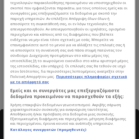
τεχνολογιών παρακολούθησης προκειμένου να υποστηριχθούν οι
σκοποί που εμφανίζονται παρακάτω, για τους οποίους εμείς και οι
συνεργάτες μας επεξεργαζόμαστε τα δεδομένα με σκοπό την
παροχή υπηρεσιών. Αν επιλέξετε Απόρριψη όλων όλων ή
αποσύρετε τη συγκατάθεσή σας, οι εν λόγω τεχνολογίες θα
απενεργοποιηθούν. Αν απενεργοποιηθούν οι ιχνηλάτες, ορισμένο
περιεχόμενο και κάποιες από τις διαφημίσεις που βλέπετε
ενδέχεται να μην είναι τόσο σχετικές με εσάς. Μπορείτε να
επανεμφανίσετε αυτό το μενού για να αλλάξετε τις επιλογές σας ή
να αποσύρετε τη συναίνεσή σας ανά πάσα στιγμή πατώντας τον
σύνδεσμο Διαχείριση προτιμήσεων στο κάτω μέρος της
ιστοσελίδας [ή το αιωρούμενο εικονίδιο στο κάτω αριστερό μέρος
της ιστοσελίδας, εάν υπάρχει]. Οι επιλογές σας θα τεθούν σε ισχύ
Μόρας
HOT DOG
Γυναίκες
WAGs
στον Ιστότοπος. Για περισσότερες λεπτομέρειες ανατρέξτε στην
Πολιτική Απορρήτου μας.
Περισσότερες πληροφορίες σχετικά
με το απόρρητό σας
Εμείς και οι συνεργάτες μας επεξεργαζόμαστε
δεδομένα προκειμένου να παρασχεθούν τα εξής:
Χρήση επακριβών δεδομένων γεωεντοπισμού. Ακριβής σάρωση
χαρακτηριστικών συσκευής για αναγνώριση ταυτότητας.
Αποθήκευση ή/και πρόσβαση στα δεδομένα μιας συσκευής.
#AllSportsVideo
Εξατομικευμένη διαφήμιση και περιεχόμενο, μέτρηση διαφήμισης
και περιεχομένου, έρευνα κοινού και ανάπτυξη υπηρεσιών.
Κατάλογος συνεργατών (προμηθευτές)