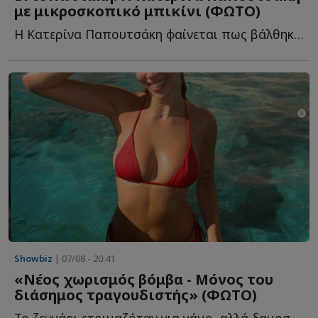
με μικροσκοπικό μπικίνι (ΦΩΤΟ)
Η Κατερίνα Παπουτσάκη φαίνεται πως βάλθηκε να μαγνητίσει μ...
Showbiz
| 07/08 - 20:41
«Νέος χωρισμός βόμβα - Μόνος του
διάσημος τραγουδιστής» (ΦΩΤΟ)
Το ζευγάρι ετοιμαζόταν για γάμο, αλλά δημοσίευμα τους θ...