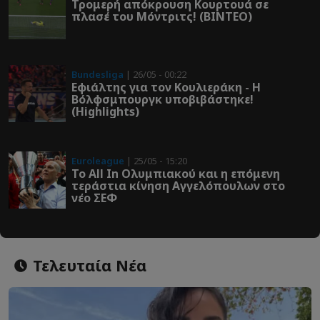
Τρομερή απόκρουση Κουρτουά σε
πλασέ του Μόντριτς! (ΒΙΝΤΕΟ)
Bundesliga
| 26/05 - 00:22
Εφιάλτης για τον Κουλιεράκη - Η
Βόλφσμπουργκ υποβιβάστηκε!
(Highlights)
Euroleague
| 25/05 - 15:20
Το All In Ολυμπιακού και η επόμενη
τεράστια κίνηση Αγγελόπουλων στο
νέο ΣΕΦ
Τελευταία Νέα