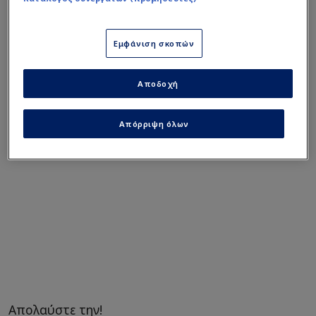
περιοδικό "Sexy" και μάλιστα την πρώτη φορά
έχασε τη δουλειά της ως παρουσιάστρια λόγω
Εμφάνιση σκοπών
της φωτογράφισης και από τότε οι δρόμοι τους
δεν ξανασυναντήθηκαν...
Αποδοχή
Απόρριψη όλων
Απολαύστε την!