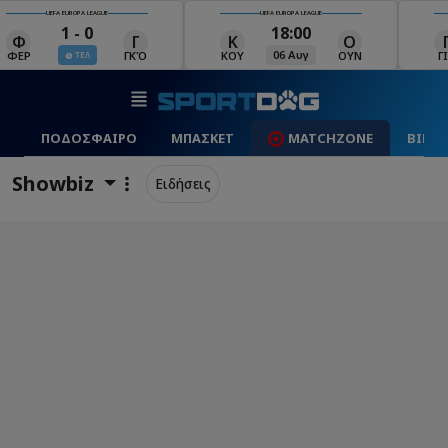
UEFA EUROPA LEAGUE
UEFA EUROPA LEAGUE
18:00
19:00
Κ
Ο
Γ
Ρ
06 Αυγ
06 Αυγ
ΚΟΥ
ΟΥΝ
ΓΙΑ
ΡΈΙ
Μ
ΠΟΔΟΣΦΑΙΡΟ
ΜΠΑΣΚΕΤ
MATCHZONE
ΒΙΝΤ
Showbiz
Ειδήσεις