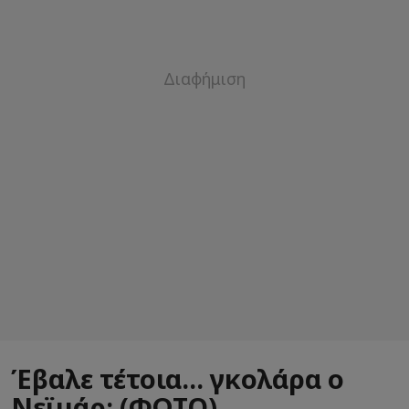
Έβαλε τέτοια... γκολάρα ο
Νεϊμάρ; (ΦΩΤΟ)