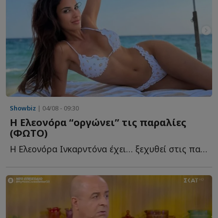
Showbiz
| 04/08 - 09:30
Η Ελεονόρα “οργώνει” τις παραλίες
(ΦΩΤΟ)
Η Ελεονόρα Ινκαρντόνα έχει… ξεχυθεί στις παραλίες κ...