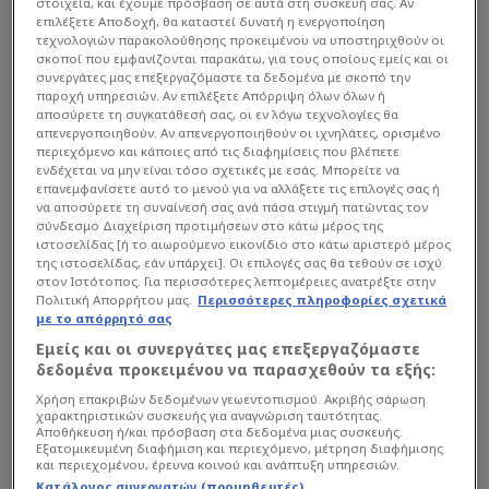
στοιχεία, και έχουμε πρόσβαση σε αυτά στη συσκευή σας. Αν
επιλέξετε Αποδοχή, θα καταστεί δυνατή η ενεργοποίηση
τεχνολογιών παρακολούθησης προκειμένου να υποστηριχθούν οι
σκοποί που εμφανίζονται παρακάτω, για τους οποίους εμείς και οι
συνεργάτες μας επεξεργαζόμαστε τα δεδομένα με σκοπό την
παροχή υπηρεσιών. Αν επιλέξετε Απόρριψη όλων όλων ή
αποσύρετε τη συγκατάθεσή σας, οι εν λόγω τεχνολογίες θα
απενεργοποιηθούν. Αν απενεργοποιηθούν οι ιχνηλάτες, ορισμένο
περιεχόμενο και κάποιες από τις διαφημίσεις που βλέπετε
ενδέχεται να μην είναι τόσο σχετικές με εσάς. Μπορείτε να
επανεμφανίσετε αυτό το μενού για να αλλάξετε τις επιλογές σας ή
να αποσύρετε τη συναίνεσή σας ανά πάσα στιγμή πατώντας τον
σύνδεσμο Διαχείριση προτιμήσεων στο κάτω μέρος της
ιστοσελίδας [ή το αιωρούμενο εικονίδιο στο κάτω αριστερό μέρος
της ιστοσελίδας, εάν υπάρχει]. Οι επιλογές σας θα τεθούν σε ισχύ
στον Ιστότοπος. Για περισσότερες λεπτομέρειες ανατρέξτε στην
Πολιτική Απορρήτου μας.
Περισσότερες πληροφορίες σχετικά
με το απόρρητό σας
Οι δυο τους είχαν συναντηθεί στα βραβεία του
Εμείς και οι συνεργάτες μας επεξεργαζόμαστε
πρωταθλήματος Παουλίστα το 2012, όταν ακόμα
δεδομένα προκειμένου να παρασχεθούν τα εξής:
ο Νεϊμάρ έπαιζε στη Σάντος και η Μπουέρι
Χρήση επακριβών δεδομένων γεωεντοπισμού. Ακριβής σάρωση
χαρακτηριστικών συσκευής για αναγνώριση ταυτότητας.
μάλιστα του είχε αφιερώσει ένα σέξυ βίντεο!
Αποθήκευση ή/και πρόσβαση στα δεδομένα μιας συσκευής.
Εξατομικευμένη διαφήμιση και περιεχόμενο, μέτρηση διαφήμισης
και περιεχομένου, έρευνα κοινού και ανάπτυξη υπηρεσιών.
Αργότερα η Μπουέρι φωτογραφήθηκε δις για το
Κατάλογος συνεργατών (προμηθευτές)