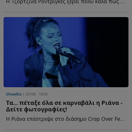
Η Τζορτζίνα Ροντρίγκες ξέρει πολύ καλά πώς να βρίσκεται σ...
Showbiz
| 05/08 - 18:05
Τα... πέταξε όλα σε καρναβάλι η Ριάνα -
Δείτε φωτογραφίες!
Η Ριάνα επέστρεψε στο διάσημο Crop Over Festival στα Μπαρμπάντος κ...