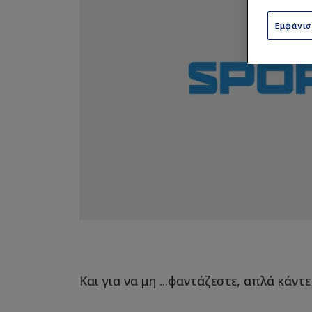
Εμφάνι
Και για να μη ...φαντάζεστε, απλά κάντε