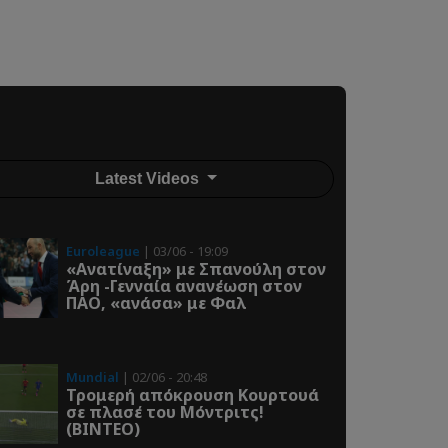
Latest Videos
Euroleague
| 03/06 - 19:09
«Ανατίναξη» με Σπανούλη στον
Άρη -Γενναία ανανέωση στον
ΠΑΟ, «ανάσα» με Φαλ
Mundial
| 02/06 - 20:48
Τρομερή απόκρουση Κουρτουά
σε πλασέ του Μόντριτς!
(ΒΙΝΤΕΟ)