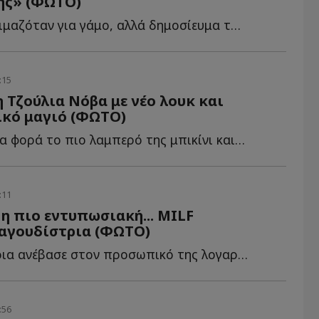
ής» (ΦΩΤΟ)
Το ζευγάρι ετοιμαζόταν για γάμο, αλλά δημοσίευμα τους θ...
:15
η Τζούλια Νόβα με νέο λουκ και
κό μαγιό (ΦΩΤΟ)
Η Τζούλια Νόβα φορά το πιο λαμπερό της μπικίνι και μαγνητίζει τ...
:11
η πιο εντυπωσιακή... MILF
ραγουδίστρια (ΦΩΤΟ)
Η τραγουδίστρια ανέβασε στον προσωπικό της λογαριασμό σ...
:56