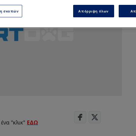
ση σκοπών
Απόρριψη όλων
Απ
 ένα "κλικ"
ΕΔΩ