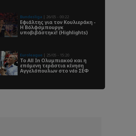
Bundesliga
| 26/05 - 00:22
Εφιάλτης για τον Κουλιεράκη -
Η Βόλφσμπουργκ
υποβιβάστηκε! (Highlights)
Euroleague
| 25/05 - 15:20
Το All In Ολυμπιακού και η
επόμενη τεράστια κίνηση
Αγγελόπουλων στο νέο ΣΕΦ