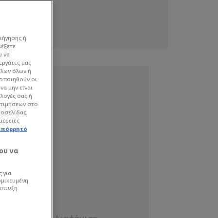
ιήγησης ή
λέξετε
υ να
εργάτες μας
όλων όλων ή
γοποιηθούν οι
να μην είναι
ιλογές σας ή
οτιμήσεων στο
τοσελίδας,
μέρειες
απόρρητό
ου να
 για
ομικευμένη
άπτυξη