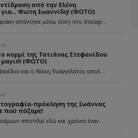
ντίδραση από την Ελένη
για... Φώτη Ιωαννίδη! (ΦΩΤΟ)
Η Ελένη Βουλγαράκη απάντησε μέσω story στο Instagram, για τις φ...
:14
ο κορμί της Τατιάνας Στεφανίδου
ε μαγιό! (ΦΩΤΟ)
Η Τατιάνα Στεφανίδου και ο Νίκος Ευαγγελάτος απολαμβάνουν τ...
:47
ωτογραφία-πρόκληση της Ιωάννας
τε πού πόζαρε!
Το «Νησί των Ανέμων» αποτελεί εδώ και χρόνια έναν από τ...