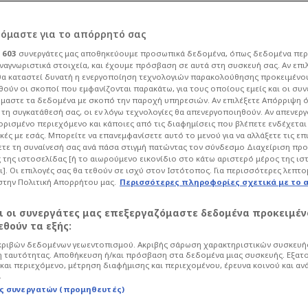
ρόμαστε για το απόρρητό σας
ι
603
συνεργάτες μας αποθηκεύουμε προσωπικά δεδομένα, όπως δεδομένα περ
ναγνωριστικά στοιχεία, και έχουμε πρόσβαση σε αυτά στη συσκευή σας. Αν επι
α καταστεί δυνατή η ενεργοποίηση τεχνολογιών παρακολούθησης προκειμένο
ριες του
ούν οι σκοποί που εμφανίζονται παρακάτω, για τους οποίους εμείς και οι συν
μαστε τα δεδομένα με σκοπό την παροχή υπηρεσιών. Αν επιλέξετε Απόρριψη 
τη συγκατάθεσή σας, οι εν λόγω τεχνολογίες θα απενεργοποιηθούν. Αν απενερ
ΩΤΟ)
 ορισμένο περιεχόμενο και κάποιες από τις διαφημίσεις που βλέπετε ενδέχεται 
κές με εσάς. Μπορείτε να επανεμφανίσετε αυτό το μενού για να αλλάξετε τις επ
τε τη συναίνεσή σας ανά πάσα στιγμή πατώντας τον σύνδεσμο Διαχείριση πρ
 της ιστοσελίδας [ή το αιωρούμενο εικονίδιο στο κάτω αριστερό μέρος της ισ
ι]. Οι επιλογές σας θα τεθούν σε ισχύ στον Ιστότοπος. Για περισσότερες λεπτο
στην Πολιτική Απορρήτου μας.
Περισσότερες πληροφορίες σχετικά με το 
μένο άντρα κρύβεται μια ξεχωριστή
ι γυναίκες βρίσκονται πίσω από τους
αι οι συνεργάτες μας επεξεργαζόμαστε δεδομένα προκειμέν
υ Θρύλου...
θούν τα εξής:
ριβών δεδομένων γεωεντοπισμού. Ακριβής σάρωση χαρακτηριστικών συσκευής
 ταυτότητας. Αποθήκευση ή/και πρόσβαση στα δεδομένα μιας συσκευής. Εξατ
και περιεχόμενο, μέτρηση διαφήμισης και περιεχομένου, έρευνα κοινού και αν
.
ς συνεργατών (προμηθευτές)