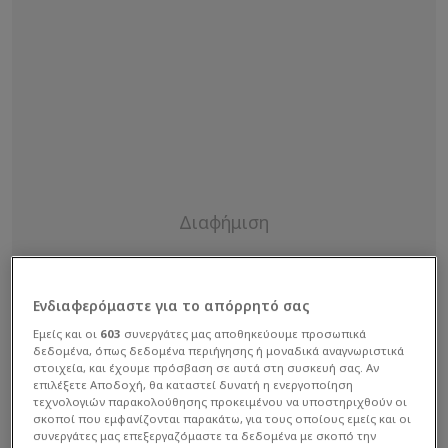
Ενδιαφερόμαστε για το απόρρητό σας
Εμείς και οι
603
συνεργάτες μας αποθηκεύουμε προσωπικά
δεδομένα, όπως δεδομένα περιήγησης ή μοναδικά αναγνωριστικά
στοιχεία, και έχουμε πρόσβαση σε αυτά στη συσκευή σας. Αν
επιλέξετε Αποδοχή, θα καταστεί δυνατή η ενεργοποίηση
τεχνολογιών παρακολούθησης προκειμένου να υποστηριχθούν οι
σκοποί που εμφανίζονται παρακάτω, για τους οποίους εμείς και οι
συνεργάτες μας επεξεργαζόμαστε τα δεδομένα με σκοπό την