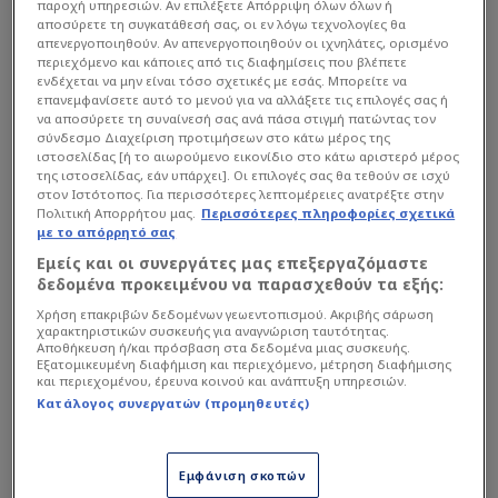
παροχή υπηρεσιών. Αν επιλέξετε Απόρριψη όλων όλων ή
αποσύρετε τη συγκατάθεσή σας, οι εν λόγω τεχνολογίες θα
απενεργοποιηθούν. Αν απενεργοποιηθούν οι ιχνηλάτες, ορισμένο
περιεχόμενο και κάποιες από τις διαφημίσεις που βλέπετε
ενδέχεται να μην είναι τόσο σχετικές με εσάς. Μπορείτε να
επανεμφανίσετε αυτό το μενού για να αλλάξετε τις επιλογές σας ή
Η Ντοντέν εξηγεί ότι μίλησε
προληπτικά με
να αποσύρετε τη συναίνεσή σας ανά πάσα στιγμή πατώντας τον
σύνδεσμο Διαχείριση προτιμήσεων στο κάτω μέρος της
γιατρό
, ο οποίος την καθησύχασε πως η
ιστοσελίδας [ή το αιωρούμενο εικονίδιο στο κάτω αριστερό μέρος
επέμβαση
δεν θα επηρεάσει την απόδοσή της
.
της ιστοσελίδας, εάν υπάρχει]. Οι επιλογές σας θα τεθούν σε ισχύ
στον Ιστότοπος. Για περισσότερες λεπτομέρειες ανατρέξτε στην
Παρά τις «προειδοποιήσεις» τρίτων ότι «δεν θα
Πολιτική Απορρήτου μας.
Περισσότερες πληροφορίες σχετικά
μπορεί να παίξει» ή ότι τα εμφυτεύματα θα την
με το απόρρητό σας
περιορίσουν στην κίνηση, η ίδια υπογραμμίζει
Εμείς και οι συνεργάτες μας επεξεργαζόμαστε
δεδομένα προκειμένου να παρασχεθούν τα εξής:
πως
δεν αντιμετωπίζει κανένα πρόβλημα
στις
Χρήση επακριβών δεδομένων γεωεντοπισμού. Ακριβής σάρωση
προπονήσεις της. Επισημαίνει επίσης ότι το
χαρακτηριστικών συσκευής για αναγνώριση ταυτότητας.
μέγεθος δεν είναι υπερβολικό-φέρνοντας ως
Αποθήκευση ή/και πρόσβαση στα δεδομένα μιας συσκευής.
Εξατομικευμένη διαφήμιση και περιεχόμενο, μέτρηση διαφήμισης
αντίστροφο παράδειγμα τη γνωστή περίπτωση
και περιεχομένου, έρευνα κοινού και ανάπτυξη υπηρεσιών.
αθλήτριας που
προχώρησε σε μείωση
επειδή
Κατάλογος συνεργατών (προμηθευτές)
ένιωθε λειτουργικούς περιορισμούς.
Εμφάνιση σκοπών