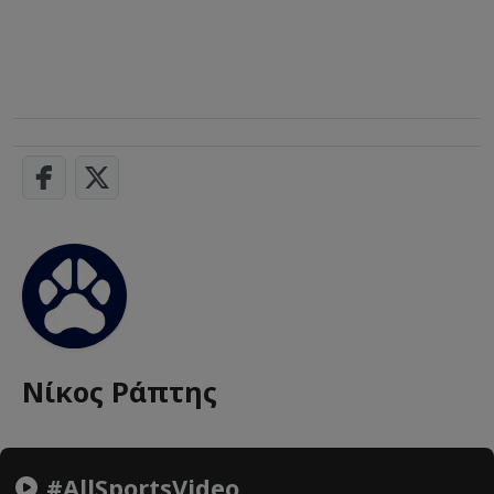
Νίκος Ράπτης
#AllSportsVideo