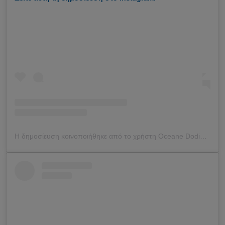
Η δημοσίευση κοινοποιήθηκε από το χρήστη Oceane Dodin (@oceane_dodin)