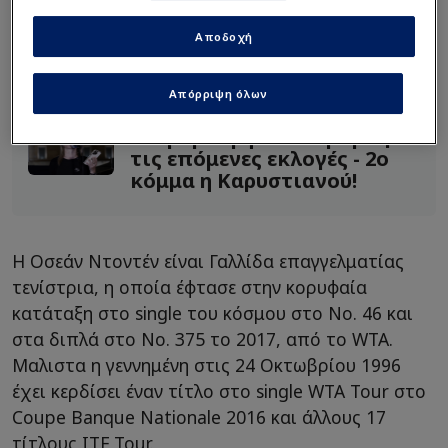
Διαβάστε επίσης...
Αποδοχή
Αποκάλυψη: Το μεγάλο
απωθημένο του Αλέξη
Κούγια - Πέθανε πριν
Απόρριψη όλων
προλάβει να…!
Η πρόβλεψη του Σαμαρά για
τις επόμενες εκλογές - 2ο
κόμμα η Καρυστιανού!
H Οσεάν Ντοντέν είναι Γαλλίδα επαγγελματίας
τενίστρια, η οποία έφτασε στην κορυφαία
κατάταξη στο single του κόσμου στο Νο. 46 και
στα διπλά στο Νο. 375 το 2017, από το WTA.
Μαλιστα η γεννημένη στις 24 Οκτωβρίου 1996
έχει κερδίσει έναν τίτλο στο single WTA Tour στο
Coupe Banque Nationale 2016 και άλλους 17
τίτλους ITF Tour.