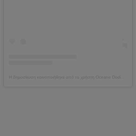
Η δημοσίευση κοινοποιήθηκε από το χρήστη Oceane Dodin (@oceane_dodin)