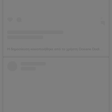
Η δημοσίευση κοινοποιήθηκε από το χρήστη Oceane Dodin (@oceane_dodin)