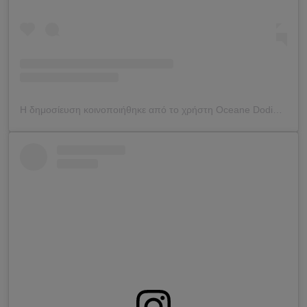
Η δημοσίευση κοινοποιήθηκε από το χρήστη Oceane Dodin (@oceane_dodin)