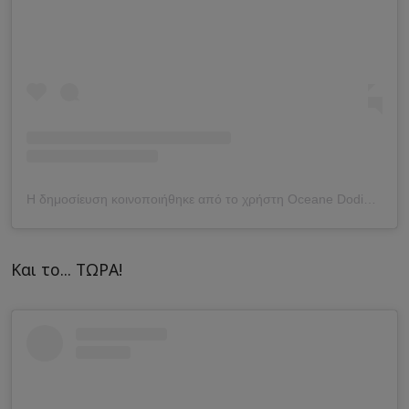
Η δημοσίευση κοινοποιήθηκε από το χρήστη Oceane Dodin (@oceane_dodin)
Και το... ΤΩΡΑ!