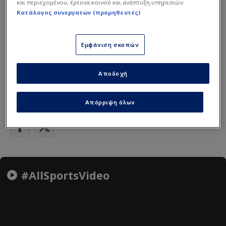
και περιεχομένου, έρευνα κοινού και ανάπτυξη υπηρεσιών.
Διαβάστε επίσης...
Κατάλογος συνεργατών (προμηθευτές)
Τέλος εποχής για το
Survivor: Οι αποκαλύψεις
Εμφάνιση σκοπών
για το ατύχημα και η
διάψευση
Αποδοχή
Σταύρος Φλώρος
Survivor
Απόρριψη όλων
#AllSportsVideo