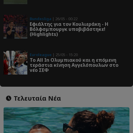
Bundesliga
| 26/05 - 00:22
Εφιάλτης για τον Κουλιεράκη - Η
Βόλφσμπουργκ υποβιβάστηκε!
(Highlights)
Euroleague
| 25/05 - 15:20
Το All In Ολυμπιακού και η επόμενη
τεράστια κίνηση Αγγελόπουλων στο
νέο ΣΕΦ
Τελευταία Νέα