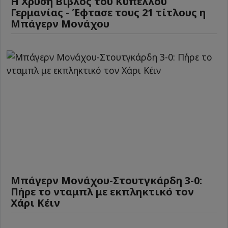
Η Χρυσή Βίβλος του Κυπέλλου
Γερμανίας - Έφτασε τους 21 τίτλους η
Μπάγερν Μονάχου
Μπάγερν Μονάχου-Στουτγκάρδη 3-0:
Πήρε το νταμπλ με εκπληκτικό τον
Χάρι Κέιν