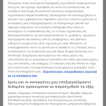
δεδομένα, όπως δεδομένα περιήγησης ή μοναδικά αναγνωριστικά
στοιχεία, και έχουμε πρόσβαση σε αυτά στη συσκευή σας. Αν
επιλέξετε Αποδοχή, θα καταστεί δυνατή η ενεργοποίηση
τεχνολογιών παρακολούθησης προκειμένου να υποστηριχθούν οι
σκοποί που εμφανίζονται παρακάτω, για τους οποίους εμείς και οι
συνεργάτες μας επεξεργαζόμαστε τα δεδομένα με σκοπό την
παροχή υπηρεσιών. Αν επιλέξετε Απόρριψη όλων όλων ή
αποσύρετε τη συγκατάθεσή σας, οι εν λόγω τεχνολογίες θα
απενεργοποιηθούν. Αν απενεργοποιηθούν οι ιχνηλάτες, ορισμένο
περιεχόμενο και κάποιες από τις διαφημίσεις που βλέπετε
ενδέχεται να μην είναι τόσο σχετικές με εσάς. Μπορείτε να
επανεμφανίσετε αυτό το μενού για να αλλάξετε τις επιλογές σας ή
να αποσύρετε τη συναίνεσή σας ανά πάσα στιγμή πατώντας τον
σύνδεσμο Διαχείριση προτιμήσεων στο κάτω μέρος της
ιστοσελίδας [ή το αιωρούμενο εικονίδιο στο κάτω αριστερό μέρος
της ιστοσελίδας, εάν υπάρχει]. Οι επιλογές σας θα τεθούν σε ισχύ
στον Ιστότοπος. Για περισσότερες λεπτομέρειες ανατρέξτε στην
Πολιτική Απορρήτου μας.
Περισσότερες πληροφορίες σχετικά
με το απόρρητό σας
Εμείς και οι συνεργάτες μας επεξεργαζόμαστε
δεδομένα προκειμένου να παρασχεθούν τα εξής:
Χρήση επακριβών δεδομένων γεωεντοπισμού. Ακριβής σάρωση
Διαβάστε
περισσότερα στο nassosblog.gr
χαρακτηριστικών συσκευής για αναγνώριση ταυτότητας.
Αποθήκευση ή/και πρόσβαση στα δεδομένα μιας συσκευής.
Εξατομικευμένη διαφήμιση και περιεχόμενο, μέτρηση διαφήμισης