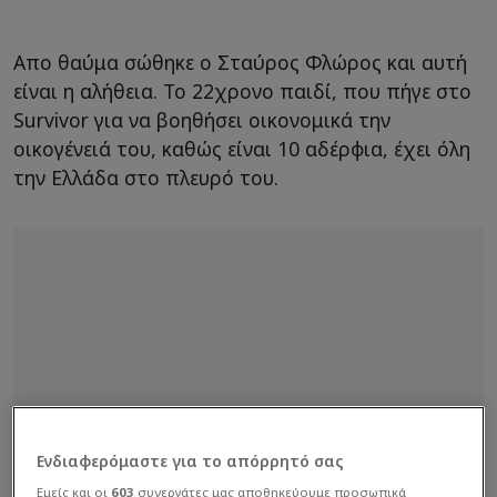
Απο θαύμα σώθηκε ο Σταύρος Φλώρος και αυτή
είναι η αλήθεια. Το 22χρονο παιδί, που πήγε στο
Survivor για να βοηθήσει οικονομικά την
οικογένειά του, καθώς είναι 10 αδέρφια, έχει όλη
την Ελλάδα στο πλευρό του.
Ενδιαφερόμαστε για το απόρρητό σας
Εμείς και οι
603
συνεργάτες μας αποθηκεύουμε προσωπικά