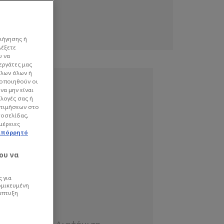
ιήγησης ή
λέξετε
υ να
εργάτες μας
όλων όλων ή
γοποιηθούν οι
να μην είναι
ιλογές σας ή
οτιμήσεων στο
τοσελίδας,
μέρειες
απόρρητό
ου να
 για
ομικευμένη
άπτυξη