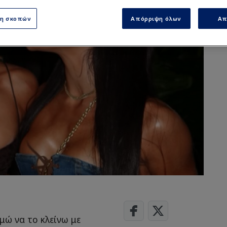
ση σκοπών
Απόρριψη όλων
Απ
μώ να το κλείνω με