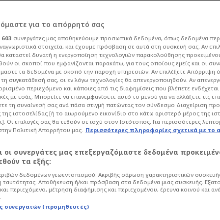
ρόμαστε για το απόρρητό σας
ι
603
συνεργάτες μας αποθηκεύουμε προσωπικά δεδομένα, όπως δεδομένα περ
ναγνωριστικά στοιχεία, και έχουμε πρόσβαση σε αυτά στη συσκευή σας. Αν επι
α καταστεί δυνατή η ενεργοποίηση τεχνολογιών παρακολούθησης προκειμένο
νθιά χώρισε
ούν οι σκοποί που εμφανίζονται παρακάτω, για τους οποίους εμείς και οι συν
μαστε τα δεδομένα με σκοπό την παροχή υπηρεσιών. Αν επιλέξετε Απόρριψη 
τη συγκατάθεσή σας, οι εν λόγω τεχνολογίες θα απενεργοποιηθούν. Αν απενερ
φαιριστή και τον…
 ορισμένο περιεχόμενο και κάποιες από τις διαφημίσεις που βλέπετε ενδέχεται 
κές με εσάς. Μπορείτε να επανεμφανίσετε αυτό το μενού για να αλλάξετε τις επ
τε τη συναίνεσή σας ανά πάσα στιγμή πατώντας τον σύνδεσμο Διαχείριση πρ
)
 της ιστοσελίδας [ή το αιωρούμενο εικονίδιο στο κάτω αριστερό μέρος της ισ
ι]. Οι επιλογές σας θα τεθούν σε ισχύ στον Ιστότοπος. Για περισσότερες λεπτο
στην Πολιτική Απορρήτου μας.
Περισσότερες πληροφορίες σχετικά με το 
αι οι συνεργάτες μας επεξεργαζόμαστε δεδομένα προκειμέν
φνικά! Η κοπέλα είχε κάνει στο δόντι
θούν τα εξής:
 αριθμό 7, τιμώντας τη φανέλα του
ριβών δεδομένων γεωεντοπισμού. Ακριβής σάρωση χαρακτηριστικών συσκευής
 ταυτότητας. Αποθήκευση ή/και πρόσβαση στα δεδομένα μιας συσκευής. Εξατ
και περιεχόμενο, μέτρηση διαφήμισης και περιεχομένου, έρευνα κοινού και αν
.
ς συνεργατών (προμηθευτές)