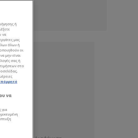
ιήγησης ή
λέξετε
υ να
εργάτες μας
όλων όλων ή
γοποιηθούν οι
να μην είναι
ιλογές σας ή
οτιμήσεων στο
τοσελίδας,
μέρειες
απόρρητό
ου να
 για
ομικευμένη
άπτυξη