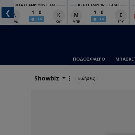
UEFA CHAMPIONS LEAGUE
UEFA CHAMPIONS LEAGUE
❮
1 - 0
1 - 0
Λ
Κ
Μ
Ε
ΤΕΛ
ΤΕΛ
Έ
ΛΈΦ
ΚΑΪ
ΜΠΕ
ΕΡΥ
ΠΟΔΟΣΦΑΙΡΟ
ΜΠΑΣΚΕ
Showbiz
Ειδήσεις