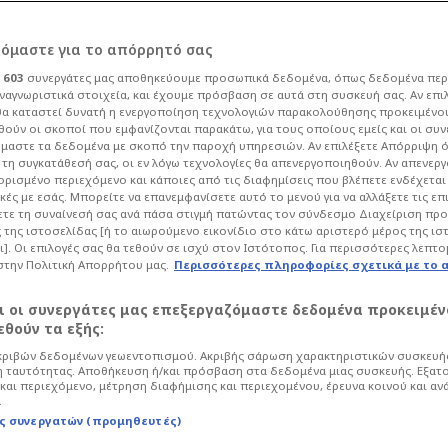
ρόμαστε για το απόρρητό σας
ι
603
συνεργάτες μας αποθηκεύουμε προσωπικά δεδομένα, όπως δεδομένα περ
ναγνωριστικά στοιχεία, και έχουμε πρόσβαση σε αυτά στη συσκευή σας. Αν επι
α καταστεί δυνατή η ενεργοποίηση τεχνολογιών παρακολούθησης προκειμένο
 του Akyla πριν τον
ούν οι σκοποί που εμφανίζονται παρακάτω, για τους οποίους εμείς και οι συν
μαστε τα δεδομένα με σκοπό την παροχή υπηρεσιών. Αν επιλέξετε Απόρριψη 
τη συγκατάθεσή σας, οι εν λόγω τεχνολογίες θα απενεργοποιηθούν. Αν απενερ
ision - Χάνει την
 ορισμένο περιεχόμενο και κάποιες από τις διαφημίσεις που βλέπετε ενδέχεται 
κές με εσάς. Μπορείτε να επανεμφανίσετε αυτό το μενού για να αλλάξετε τις επ
τε τη συναίνεσή σας ανά πάσα στιγμή πατώντας τον σύνδεσμο Διαχείριση πρ
 της ιστοσελίδας [ή το αιωρούμενο εικονίδιο στο κάτω αριστερό μέρος της ισ
ι]. Οι επιλογές σας θα τεθούν σε ισχύ στον Ιστότοπος. Για περισσότερες λεπτο
στην Πολιτική Απορρήτου μας.
Περισσότερες πληροφορίες σχετικά με το 
ife
Showbiz
αι οι συνεργάτες μας επεξεργαζόμαστε δεδομένα προκειμέν
 Ελλάδα στα στοιχήματα για τη
θούν τα εξής:
 τη διοργάνωση, εκτιμούν πως αυτό
ριβών δεδομένων γεωεντοπισμού. Ακριβής σάρωση χαρακτηριστικών συσκευής
διστή!
 ταυτότητας. Αποθήκευση ή/και πρόσβαση στα δεδομένα μιας συσκευής. Εξατ
και περιεχόμενο, μέτρηση διαφήμισης και περιεχομένου, έρευνα κοινού και αν
.
ς συνεργατών (προμηθευτές)