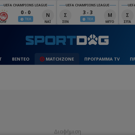
UEFA CHAMPIONS LEAGUE
UEFA CHAMPIONS LEAGUE
UEF
0 - 0
3 - 3
Ν
Σ
Μ
Σ
ΤΕΛ
ΤΕΛ
ΟΛΥ
ΝΑΪ
ΣΕΝ
ΜΠΌ
ΣΠΆ
Τ
ΒΙΝΤΕΟ
MATCHZONE
ΠΡΟΓΡΑΜΜΑ TV
Π