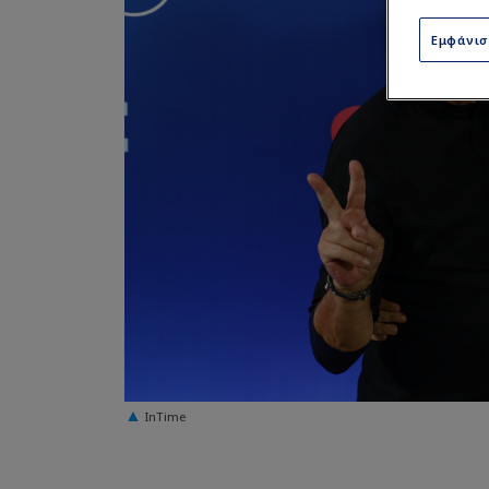
Εμφάνι
InTime