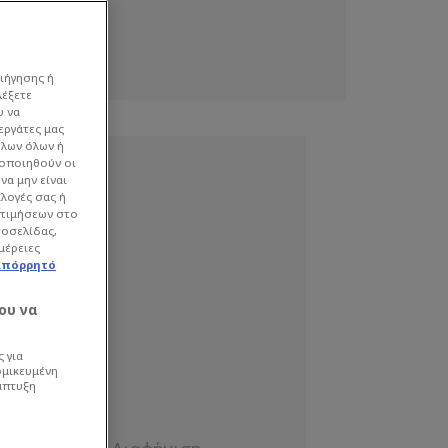
ιήγησης ή
λέξετε
υ να
εργάτες μας
όλων όλων ή
γοποιηθούν οι
να μην είναι
ιλογές σας ή
οτιμήσεων στο
τοσελίδας,
μέρειες
απόρρητό
ου να
 για
ομικευμένη
άπτυξη