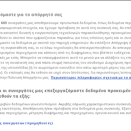
ρόμαστε για το απόρρητό σας
ι
603
συνεργάτες μας αποθηκεύουμε προσωπικά δεδομένα, όπως δεδομένα περ
ναγνωριστικά στοιχεία, και έχουμε πρόσβαση σε αυτά στη συσκευή σας. Αν επι
α καταστεί δυνατή η ενεργοποίηση τεχνολογιών παρακολούθησης προκειμένο
νθιά τραγουδίστρια
ούν οι σκοποί που εμφανίζονται παρακάτω, για τους οποίους εμείς και οι συν
μαστε τα δεδομένα με σκοπό την παροχή υπηρεσιών. Αν επιλέξετε Απόρριψη 
τη συγκατάθεσή σας, οι εν λόγω τεχνολογίες θα απενεργοποιηθούν. Αν απενερ
με Οικονομόπουλο
 ορισμένο περιεχόμενο και κάποιες από τις διαφημίσεις που βλέπετε ενδέχεται 
κές με εσάς. Μπορείτε να επανεμφανίσετε αυτό το μενού για να αλλάξετε τις επ
τε τη συναίνεσή σας ανά πάσα στιγμή πατώντας τον σύνδεσμο Διαχείριση πρ
 της ιστοσελίδας [ή το αιωρούμενο εικονίδιο στο κάτω αριστερό μέρος της ισ
ι]. Οι επιλογές σας θα τεθούν σε ισχύ στον Ιστότοπος. Για περισσότερες λεπτο
στην Πολιτική Απορρήτου μας.
Περισσότερες πληροφορίες σχετικά με το 
Life
Showbiz
αι οι συνεργάτες μας επεξεργαζόμαστε δεδομένα προκειμέν
σε χαμογελαστός την κάμερα, όμως την
θούν τα εξής:
ή συνάδελφός του που τον
ριβών δεδομένων γεωεντοπισμού. Ακριβής σάρωση χαρακτηριστικών συσκευής
 ταυτότητας. Αποθήκευση ή/και πρόσβαση στα δεδομένα μιας συσκευής. Εξατ
και περιεχόμενο, μέτρηση διαφήμισης και περιεχομένου, έρευνα κοινού και αν
.
ς συνεργατών (προμηθευτές)