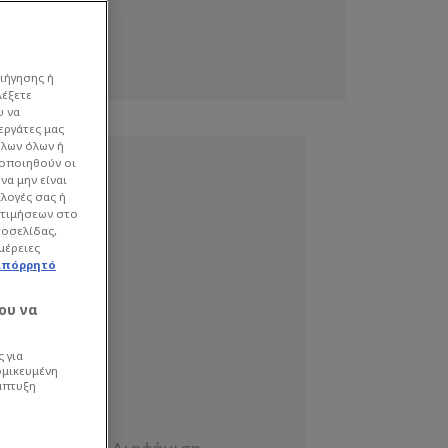
ιήγησης ή
λέξετε
υ να
εργάτες μας
όλων όλων ή
γοποιηθούν οι
να μην είναι
ιλογές σας ή
οτιμήσεων στο
τοσελίδας,
μέρειες
απόρρητό
ου να
 για
ομικευμένη
άπτυξη