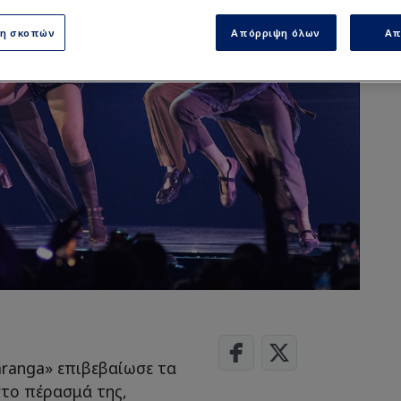
ση σκοπών
Απόρριψη όλων
Απ
aranga» επιβεβαίωσε τα
το πέρασμά της,