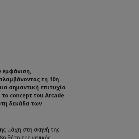
υ εμφάνιση,
αλαμβάνοντας τη 10η
 μια σημαντική επιτυχία
 το concept του Arcade
ώτη δεκάδα των
ης μάχη στη σκηνή της
8η θέση της γενικής