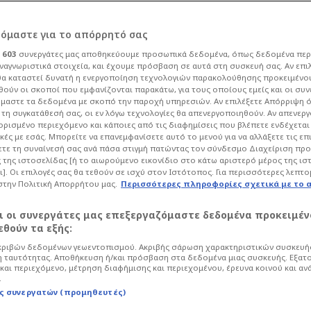
ρόμαστε για το απόρρητό σας
ι
603
συνεργάτες μας αποθηκεύουμε προσωπικά δεδομένα, όπως δεδομένα περ
ναγνωριστικά στοιχεία, και έχουμε πρόσβαση σε αυτά στη συσκευή σας. Αν επι
α καταστεί δυνατή η ενεργοποίηση τεχνολογιών παρακολούθησης προκειμένο
 Ιστορικός θρίαμβος
ούν οι σκοποί που εμφανίζονται παρακάτω, για τους οποίους εμείς και οι συν
μαστε τα δεδομένα με σκοπό την παροχή υπηρεσιών. Αν επιλέξετε Απόρριψη 
τη συγκατάθεσή σας, οι εν λόγω τεχνολογίες θα απενεργοποιηθούν. Αν απενερ
 - 10ος ο Ακύλας
 ορισμένο περιεχόμενο και κάποιες από τις διαφημίσεις που βλέπετε ενδέχεται 
κές με εσάς. Μπορείτε να επανεμφανίσετε αυτό το μενού για να αλλάξετε τις επ
τε τη συναίνεσή σας ανά πάσα στιγμή πατώντας τον σύνδεσμο Διαχείριση πρ
 της ιστοσελίδας [ή το αιωρούμενο εικονίδιο στο κάτω αριστερό μέρος της ισ
Life
Showbiz
ι]. Οι επιλογές σας θα τεθούν σε ισχύ στον Ιστότοπος. Για περισσότερες λεπτο
στην Πολιτική Απορρήτου μας.
Περισσότερες πληροφορίες σχετικά με το 
ηκε σε θρίλερ για γερά νεύρα, η
 νικήτρια του 71ου διαγωνισμού της
αι οι συνεργάτες μας επεξεργαζόμαστε δεδομένα προκειμέν
ρυφή για πρώτη φορά στην ιστορία της!
θούν τα εξής:
ριβών δεδομένων γεωεντοπισμού. Ακριβής σάρωση χαρακτηριστικών συσκευής
 ταυτότητας. Αποθήκευση ή/και πρόσβαση στα δεδομένα μιας συσκευής. Εξατ
και περιεχόμενο, μέτρηση διαφήμισης και περιεχομένου, έρευνα κοινού και αν
.
ς συνεργατών (προμηθευτές)