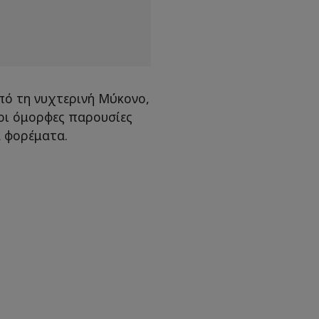
πό τη νυχτερινή Μύκονο,
 οι όμορφες παρουσίες
α φορέματα.