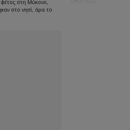
 φέτος στη Μύκονο,
καν στο νησί, άρα το