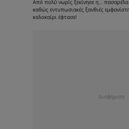
Από πολύ νωρίς ξεκίνησε η… πασαρέλα
καθώς εντυπωσιακές ξανθιές εμφανίστη
καλοκαίρι έφτασε!