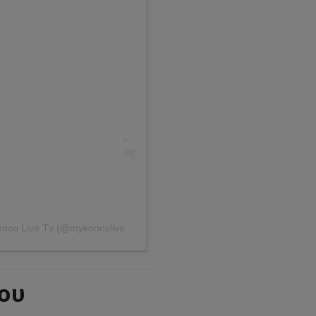
Η δημοσίευση κοινοποιήθηκε από το χρήστη Mykonos Live Tv (@mykonoslive.tv)
ίου