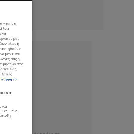
ιήγησης ή
λέξετε
υ να
εργάτες μας
όλων όλων ή
γοποιηθούν οι
να μην είναι
ιλογές σας ή
οτιμήσεων στο
τοσελίδας,
μέρειες
απόρρητό
ου να
 για
ομικευμένη
άπτυξη