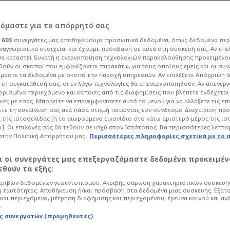
ρόμαστε για το απόρρητό σας
ι
603
συνεργάτες μας αποθηκεύουμε προσωπικά δεδομένα, όπως δεδομένα περ
ναγνωριστικά στοιχεία, και έχουμε πρόσβαση σε αυτά στη συσκευή σας. Αν επι
α καταστεί δυνατή η ενεργοποίηση τεχνολογιών παρακολούθησης προκειμένο
αλυπτικές
ούν οι σκοποί που εμφανίζονται παρακάτω, για τους οποίους εμείς και οι συν
μαστε τα δεδομένα με σκοπό την παροχή υπηρεσιών. Αν επιλέξετε Απόρριψη 
τη συγκατάθεσή σας, οι εν λόγω τεχνολογίες θα απενεργοποιηθούν. Αν απενερ
 Μύκονο με…
 ορισμένο περιεχόμενο και κάποιες από τις διαφημίσεις που βλέπετε ενδέχεται 
κές με εσάς. Μπορείτε να επανεμφανίσετε αυτό το μενού για να αλλάξετε τις επ
τε τη συναίνεσή σας ανά πάσα στιγμή πατώντας τον σύνδεσμο Διαχείριση πρ
ρεμα (Vid)
 της ιστοσελίδας [ή το αιωρούμενο εικονίδιο στο κάτω αριστερό μέρος της ισ
ι]. Οι επιλογές σας θα τεθούν σε ισχύ στον Ιστότοπος. Για περισσότερες λεπτο
στην Πολιτική Απορρήτου μας.
Περισσότερες πληροφορίες σχετικά με το 
ife
Showbiz
αι οι συνεργάτες μας επεξεργαζόμαστε δεδομένα προκειμέν
ον Μάιο; Το καλοκαίρι στη Μύκονο ήρθε
θούν τα εξής:
ς παρουσίες κυκλοφορούν στα στενάκια
ριβών δεδομένων γεωεντοπισμού. Ακριβής σάρωση χαρακτηριστικών συσκευής
 ταυτότητας. Αποθήκευση ή/και πρόσβαση στα δεδομένα μιας συσκευής. Εξατ
και περιεχόμενο, μέτρηση διαφήμισης και περιεχομένου, έρευνα κοινού και αν
.
ς συνεργατών (προμηθευτές)