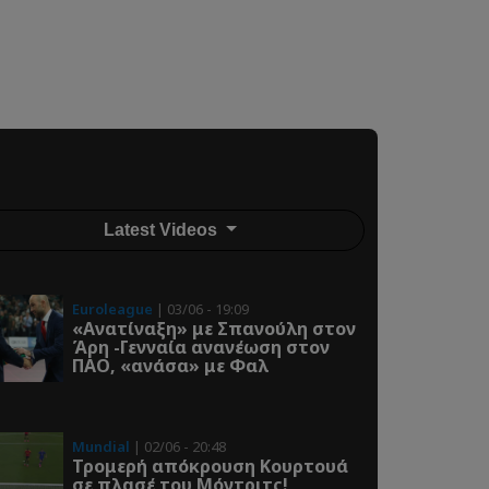
Latest Videos
Euroleague
| 03/06 - 19:09
«Ανατίναξη» με Σπανούλη στον
Άρη -Γενναία ανανέωση στον
ΠΑΟ, «ανάσα» με Φαλ
Mundial
| 02/06 - 20:48
Τρομερή απόκρουση Κουρτουά
σε πλασέ του Μόντριτς!