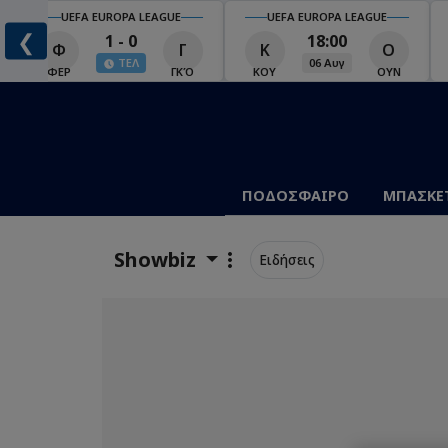
UEFA EUROPA LEAGUE
UEFA EUROPA LEAGUE
❮
1 - 0
18:00
Φ
Γ
Κ
Ο
ΤΕΛ
06 Αυγ
Ο
ΦΕΡ
ΓΚΌ
ΚΟΥ
ΟΥΝ
ΠΟΔΟΣΦΑΙΡΟ
ΜΠΑΣΚΕ
Showbiz
Ειδήσεις