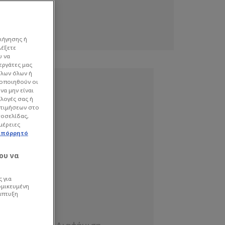
ιήγησης ή
λέξετε
υ να
εργάτες μας
όλων όλων ή
γοποιηθούν οι
να μην είναι
ιλογές σας ή
οτιμήσεων στο
τοσελίδας,
μέρειες
απόρρητό
ου να
 για
ομικευμένη
άπτυξη