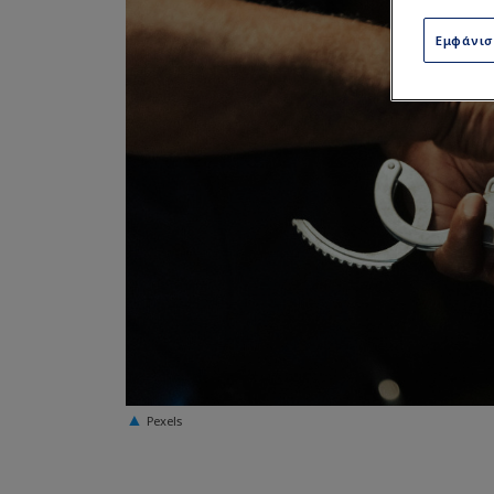
Εμφάνι
Pexels