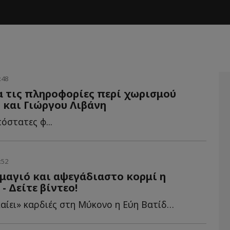
:48
ια τις πληροφορίες περί χωρισμού
 και Γιώργου Λιβάνη
όστατες φ...
:52
μαγιό και αψεγάδιαστο κορμί η
- Δείτε βίντεο!
Συνεχίζει να «καίει» καρδιές στη Μύκονο η Εύη Βατίδου, η...