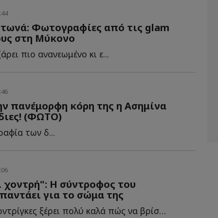
:44
ντωνά: Φωτογραφίες από τις glam
ους στη Μύκονο
άρει πιο ανανεωμένο κι ε...
:46
ην πανέμορφη κόρη της η Ασημίνα
Ίδιες! (ΦΩΤΟ)
αφία των δ...
:06
 χοντρή": Η σύντροφος του
παντάει για το σώμα της
Η Τζορτζίνα Ροντρίγκες ξέρει πολύ καλά πώς να βρίσκεται σ...