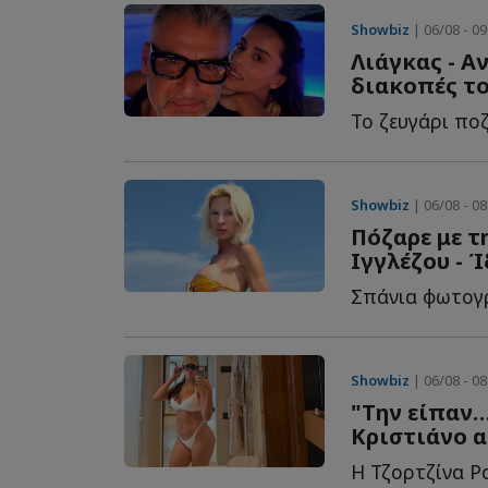
Showbiz
| 06/08 - 09
Λιάγκας - Α
διακοπές τ
Το ζευγάρι ποζ
Showbiz
| 06/08 - 08
Πόζαρε με τ
Ιγγλέζου - 
Σπάνια φωτογρ
Showbiz
| 06/08 - 08
"Την είπαν…
Κριστιάνο α