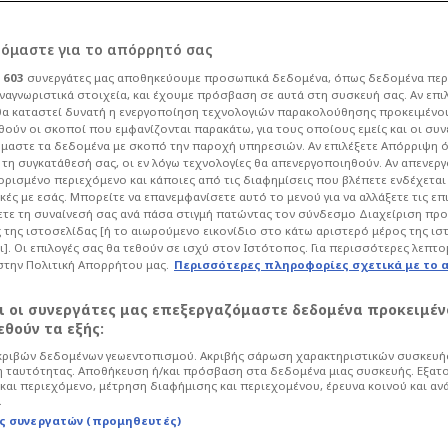
ρόμαστε για το απόρρητό σας
ι
603
συνεργάτες μας αποθηκεύουμε προσωπικά δεδομένα, όπως δεδομένα περ
ναγνωριστικά στοιχεία, και έχουμε πρόσβαση σε αυτά στη συσκευή σας. Αν επι
α καταστεί δυνατή η ενεργοποίηση τεχνολογιών παρακολούθησης προκειμένο
 τραγουδιστή πριν
ούν οι σκοποί που εμφανίζονται παρακάτω, για τους οποίους εμείς και οι συν
μαστε τα δεδομένα με σκοπό την παροχή υπηρεσιών. Αν επιλέξετε Απόρριψη 
τη συγκατάθεσή σας, οι εν λόγω τεχνολογίες θα απενεργοποιηθούν. Αν απενερ
για αποπλάνηση
 ορισμένο περιεχόμενο και κάποιες από τις διαφημίσεις που βλέπετε ενδέχεται 
κές με εσάς. Μπορείτε να επανεμφανίσετε αυτό το μενού για να αλλάξετε τις επ
τε τη συναίνεσή σας ανά πάσα στιγμή πατώντας τον σύνδεσμο Διαχείριση πρ
 της ιστοσελίδας [ή το αιωρούμενο εικονίδιο στο κάτω αριστερό μέρος της ισ
ι]. Οι επιλογές σας θα τεθούν σε ισχύ στον Ιστότοπος. Για περισσότερες λεπτο
στην Πολιτική Απορρήτου μας.
Περισσότερες πληροφορίες σχετικά με το 
7:27
Life
Showbiz
αι οι συνεργάτες μας επεξεργαζόμαστε δεδομένα προκειμέν
οποθέτησή του για τις φήμες που
θούν τα εξής:
ρίσκεται πλέον αντιμέτωπος με σοβαρές
ριβών δεδομένων γεωεντοπισμού. Ακριβής σάρωση χαρακτηριστικών συσκευής
 ταυτότητας. Αποθήκευση ή/και πρόσβαση στα δεδομένα μιας συσκευής. Εξατ
και περιεχόμενο, μέτρηση διαφήμισης και περιεχομένου, έρευνα κοινού και αν
.
ς συνεργατών (προμηθευτές)