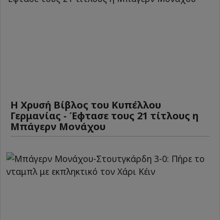
Η Χρυσή Βίβλος του Κυπέλλου
Γερμανίας - Έφτασε τους 21 τίτλους η
Μπάγερν Μονάχου