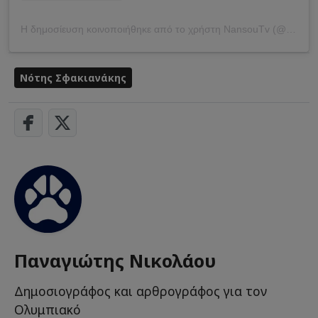
Η δημοσίευση κοινοποιήθηκε από το χρήστη NansouTv (@nansoutv_)
Νότης Σφακιανάκης
Παναγιώτης Νικολάου
Δημοσιογράφος και αρθρογράφος για τον
Ολυμπιακό