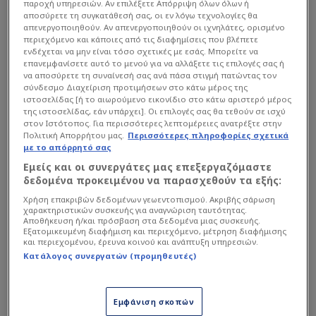
παροχή υπηρεσιών. Αν επιλέξετε Απόρριψη όλων όλων ή
αποσύρετε τη συγκατάθεσή σας, οι εν λόγω τεχνολογίες θα
απενεργοποιηθούν. Αν απενεργοποιηθούν οι ιχνηλάτες, ορισμένο
περιεχόμενο και κάποιες από τις διαφημίσεις που βλέπετε
ενδέχεται να μην είναι τόσο σχετικές με εσάς. Μπορείτε να
επανεμφανίσετε αυτό το μενού για να αλλάξετε τις επιλογές σας ή
Η απάντησή του, όμως, σε όσα γράφονται κάθε
να αποσύρετε τη συναίνεσή σας ανά πάσα στιγμή πατώντας τον
σύνδεσμο Διαχείριση προτιμήσεων στο κάτω μέρος της
φορά που κάποιος τον ρωτά σχετικά είναι μία:
ιστοσελίδας [ή το αιωρούμενο εικονίδιο στο κάτω αριστερό μέρος
«Ασ’ τους να λένε!». Ο Νότης είχε παραδεχτεί στο
της ιστοσελίδας, εάν υπάρχει]. Οι επιλογές σας θα τεθούν σε ισχύ
στον Ιστότοπος. Για περισσότερες λεπτομέρειες ανατρέξτε στην
οικείο του περιβάλλον πως ουδεμία πρόθεση είχε
Πολιτική Απορρήτου μας.
Περισσότερες πληροφορίες σχετικά
να επιστρέψει στη νυχτερινή Αθήνα για δύο
με το απόρρητό σας
λόγους: πρώτον διότι είχε απογοητευτεί πολύ
Εμείς και οι συνεργάτες μας επεξεργαζόμαστε
δεδομένα προκειμένου να παρασχεθούν τα εξής:
από τον τρόπο που τον αντιμετώπισαν
Χρήση επακριβών δεδομένων γεωεντοπισμού. Ακριβής σάρωση
«άνθρωποι του συναφιού του» και δεύτερον
χαρακτηριστικών συσκευής για αναγνώριση ταυτότητας.
επειδή δεν είχε καμία οικονομική ανάγκη να το
Αποθήκευση ή/και πρόσβαση στα δεδομένα μιας συσκευής.
Εξατομικευμένη διαφήμιση και περιεχόμενο, μέτρηση διαφήμισης
κάνει.
και περιεχομένου, έρευνα κοινού και ανάπτυξη υπηρεσιών.
Κατάλογος συνεργατών (προμηθευτές)
Μετά τον θάνατο της πρώην συζύγου του και
μητέρας των παιδιών του, τα δημοσιεύματα για
Εμφάνιση σκοπών