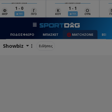
UEFA EUROPA LEAGUE
UEFA EUROPA LEAGUE
1 - 1
2 - 1
Κ
Ο
Γ
Ρ
Μ
ΚΟΥ
ΟΥΝ
ΓΙΑ
ΡΈΙ
ΜΑ
ΤΕΛ
ΤΕΛ
ΠΟΔΟΣΦΑΙΡΟ
ΜΠΑΣΚΕΤ
MATCHZONE
ΒΙΝΤ
Showbiz
Ειδήσεις