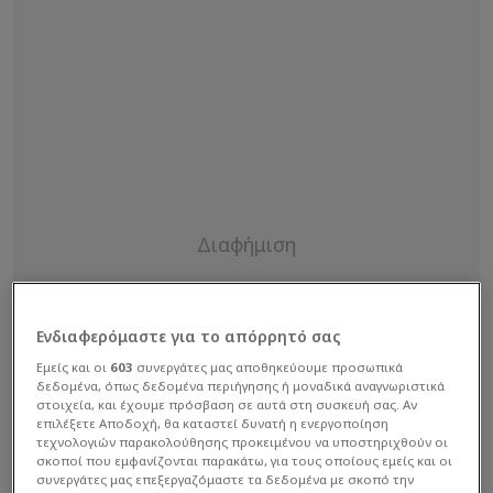
Ενδιαφερόμαστε για το απόρρητό σας
Εμείς και οι
603
συνεργάτες μας αποθηκεύουμε προσωπικά
δεδομένα, όπως δεδομένα περιήγησης ή μοναδικά αναγνωριστικά
στοιχεία, και έχουμε πρόσβαση σε αυτά στη συσκευή σας. Αν
επιλέξετε Αποδοχή, θα καταστεί δυνατή η ενεργοποίηση
τεχνολογιών παρακολούθησης προκειμένου να υποστηριχθούν οι
σκοποί που εμφανίζονται παρακάτω, για τους οποίους εμείς και οι
συνεργάτες μας επεξεργαζόμαστε τα δεδομένα με σκοπό την