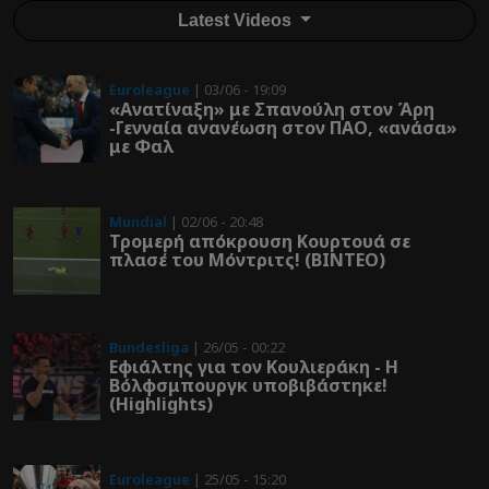
Latest Videos
Euroleague
| 03/06 - 19:09
«Ανατίναξη» με Σπανούλη στον Άρη
-Γενναία ανανέωση στον ΠΑΟ, «ανάσα»
με Φαλ
Mundial
| 02/06 - 20:48
Τρομερή απόκρουση Κουρτουά σε
πλασέ του Μόντριτς! (ΒΙΝΤΕΟ)
Bundesliga
| 26/05 - 00:22
Εφιάλτης για τον Κουλιεράκη - Η
Βόλφσμπουργκ υποβιβάστηκε!
(Highlights)
Euroleague
| 25/05 - 15:20