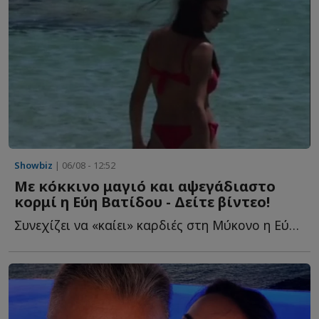
Showbiz
| 06/08 - 12:52
Με κόκκινο μαγιό και αψεγάδιαστο
κορμί η Εύη Βατίδου - Δείτε βίντεο!
Συνεχίζει να «καίει» καρδιές στη Μύκονο η Εύη Βατίδου, η...