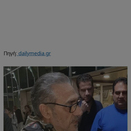
Πηγή:
dailymedia.gr