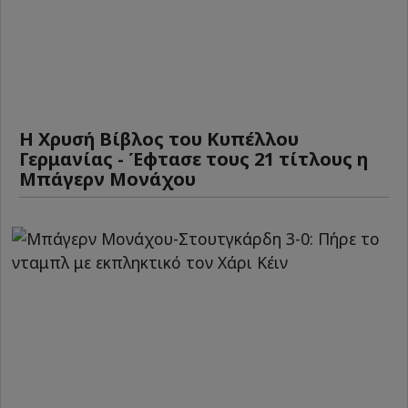
Η Χρυσή Βίβλος του Κυπέλλου
Γερμανίας - Έφτασε τους 21 τίτλους η
Μπάγερν Μονάχου