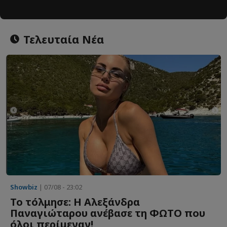
Τελευταία Νέα
Showbiz
| 07/08 - 23:02
Το τόλμησε: Η Αλεξάνδρα
Παναγιώταρου ανέβασε τη ΦΩΤΟ που
όλοι περίμεναν!