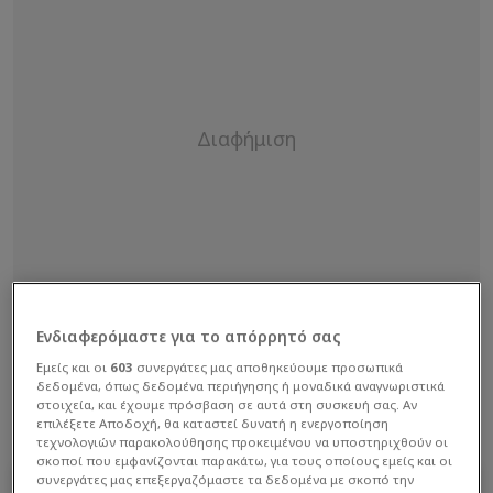
Ενδιαφερόμαστε για το απόρρητό σας
Εμείς και οι
603
συνεργάτες μας αποθηκεύουμε προσωπικά
δεδομένα, όπως δεδομένα περιήγησης ή μοναδικά αναγνωριστικά
στοιχεία, και έχουμε πρόσβαση σε αυτά στη συσκευή σας. Αν
επιλέξετε Αποδοχή, θα καταστεί δυνατή η ενεργοποίηση
τεχνολογιών παρακολούθησης προκειμένου να υποστηριχθούν οι
σκοποί που εμφανίζονται παρακάτω, για τους οποίους εμείς και οι
συνεργάτες μας επεξεργαζόμαστε τα δεδομένα με σκοπό την