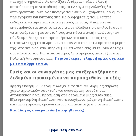
παροχή υπηρεσιών. Αν επιλέξετε Απόρριψη όλων όλων ή
αποσύρετε τη συγκατάθεσή σας, οι εν λόγω τεχνολογίες θα
απενεργοποιηθούν. Αν απενεργοποιηθούν οι ιχνηλάτες, ορισμένο
περιεχόμενο και κάποιες από τις διαφημίσεις που βλέπετε
ενδέχεται να μην είναι τόσο σχετικές με εσάς. Μπορείτε να
επανεμφανίσετε αυτό το μενού για να αλλάξετε τις επιλογές σας ή
να αποσύρετε τη συναίνεσή σας ανά πάσα στιγμή πατώντας τον
σύνδεσμο Διαχείριση προτιμήσεων στο κάτω μέρος της
ιστοσελίδας [ή το αιωρούμενο εικονίδιο στο κάτω αριστερό μέρος
της ιστοσελίδας, εάν υπάρχει]. Οι επιλογές σας θα τεθούν σε ισχύ
στον Ιστότοπος. Για περισσότερες λεπτομέρειες ανατρέξτε στην
Πολιτική Απορρήτου μας.
Περισσότερες πληροφορίες σχετικά
με το απόρρητό σας
Εμείς και οι συνεργάτες μας επεξεργαζόμαστε
δεδομένα προκειμένου να παρασχεθούν τα εξής:
Χρήση επακριβών δεδομένων γεωεντοπισμού. Ακριβής σάρωση
View this post on Instagram
χαρακτηριστικών συσκευής για αναγνώριση ταυτότητας.
Αποθήκευση ή/και πρόσβαση στα δεδομένα μιας συσκευής.
Εξατομικευμένη διαφήμιση και περιεχόμενο, μέτρηση διαφήμισης
και περιεχομένου, έρευνα κοινού και ανάπτυξη υπηρεσιών.
Κατάλογος συνεργατών (προμηθευτές)
Εμφάνιση σκοπών