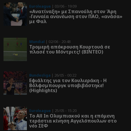
Euroleague
| 03/06 - 19:09
«Ανατίναξη» με Σπανούλη στον Άρη
-Γενναία ανανέωση στον ΠΑΟ, «ανάσα»
με Φαλ
Mundial
| 02/06 - 20:48
Τρομερή απόκρουση Κουρτουά σε
πλασέ του Μόντριτς! (ΒΙΝΤΕΟ)
Bundesliga
| 26/05 - 00:22
Εφιάλτης για τον Κουλιεράκη - Η
Βόλφσμπουργκ υποβιβάστηκε!
(Highlights)
Euroleague
| 25/05 - 15:20
Το All In Ολυμπιακού και η επόμενη
τεράστια κίνηση Αγγελόπουλων στο
νέο ΣΕΦ