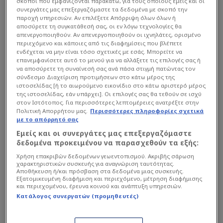
σκοποί που εμφανίζονται παρακάτω, για τους οποίους εμείς και οι
συνεργάτες μας επεξεργαζόμαστε τα δεδομένα με σκοπό την
παροχή υπηρεσιών. Αν επιλέξετε Απόρριψη όλων όλων ή
αποσύρετε τη συγκατάθεσή σας, οι εν λόγω τεχνολογίες θα
απενεργοποιηθούν. Αν απενεργοποιηθούν οι ιχνηλάτες, ορισμένο
περιεχόμενο και κάποιες από τις διαφημίσεις που βλέπετε
ενδέχεται να μην είναι τόσο σχετικές με εσάς. Μπορείτε να
επανεμφανίσετε αυτό το μενού για να αλλάξετε τις επιλογές σας ή
να αποσύρετε τη συναίνεσή σας ανά πάσα στιγμή πατώντας τον
σύνδεσμο Διαχείριση προτιμήσεων στο κάτω μέρος της
ιστοσελίδας [ή το αιωρούμενο εικονίδιο στο κάτω αριστερό μέρος
της ιστοσελίδας, εάν υπάρχει]. Οι επιλογές σας θα τεθούν σε ισχύ
στον Ιστότοπος. Για περισσότερες λεπτομέρειες ανατρέξτε στην
Πολιτική Απορρήτου μας.
Περισσότερες πληροφορίες σχετικά
με το απόρρητό σας
Εμείς και οι συνεργάτες μας επεξεργαζόμαστε
δεδομένα προκειμένου να παρασχεθούν τα εξής:
Χρήση επακριβών δεδομένων γεωεντοπισμού. Ακριβής σάρωση
Διαβάστε τη συνέχεια στο
exploringgreece.tv
χαρακτηριστικών συσκευής για αναγνώριση ταυτότητας.
Αποθήκευση ή/και πρόσβαση στα δεδομένα μιας συσκευής.
Εξατομικευμένη διαφήμιση και περιεχόμενο, μέτρηση διαφήμισης
και περιεχομένου, έρευνα κοινού και ανάπτυξη υπηρεσιών.
Κατάλογος συνεργατών (προμηθευτές)