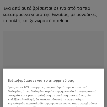
Ένα από αυτό βρίσκεται σε ένα από τα πιο
καταπράσινα νησιά της Ελλάδας, με μοναδικές
παραλίες και ξεχωριστή αίσθηση.
Ενδιαφερόμαστε για το απόρρητό σας
Εμείς και οι
603
συνεργάτες μας αποθηκεύουμε προσωπικά
δεδομένα, όπως δεδομένα περιήγησης ή μοναδικά αναγνωριστικά
στοιχεία, και έχουμε πρόσβαση σε αυτά στη συσκευή σας. Αν
επιλέξετε Αποδοχή, θα καταστεί δυνατή η ενεργοποίηση
τεχνολογιών παρακολούθησης προκειμένου να υποστηριχθούν οι