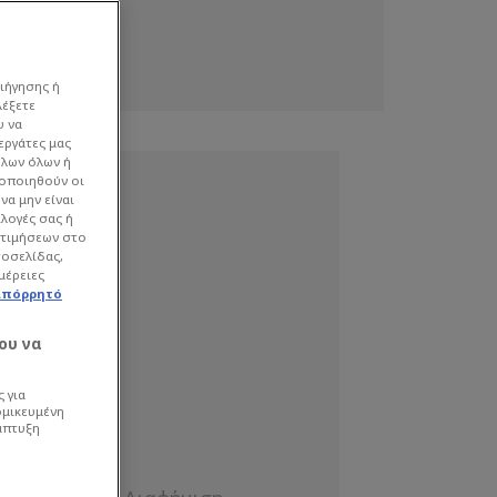
ιήγησης ή
λέξετε
υ να
εργάτες μας
όλων όλων ή
γοποιηθούν οι
να μην είναι
ιλογές σας ή
οτιμήσεων στο
τοσελίδας,
μέρειες
απόρρητό
ου να
 για
ομικευμένη
άπτυξη