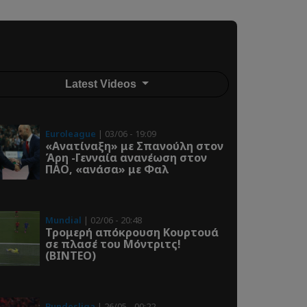
Latest Videos
Euroleague
| 03/06 - 19:09
«Ανατίναξη» με Σπανούλη στον
Άρη -Γενναία ανανέωση στον
ΠΑΟ, «ανάσα» με Φαλ
Mundial
| 02/06 - 20:48
Τρομερή απόκρουση Κουρτουά
σε πλασέ του Μόντριτς!
(ΒΙΝΤΕΟ)
Bundesliga
| 26/05 - 00:22