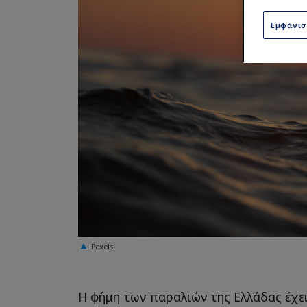
Εμφάνι
Pexels
Η φήμη των παραλιών της Ελλάδας έχε