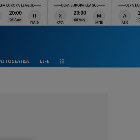
EFA EUROPA LEAGUE
UEFA EUROPA LEAGUE
UEFA EU
20:00
20:00
Π
Χ
Μ
Λ
06 Αυγ
06 Αυγ
ΠΆΦ
ΧΡΆ
ΜΠΕ
ΛΕΧ
ΡΩΤΟΣΕΛΙΔΑ
LIFE