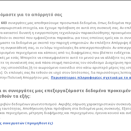
ρόμαστε για το απόρρητό σας
ι
603
συνεργάτες μας αποθηκεύουμε προσωπικά δεδομένα, όπως δεδομένα περ
ναγνωριστικά στοιχεία, και έχουμε πρόσβαση σε αυτά στη συσκευή σας. Αν επι
α καταστεί δυνατή η ενεργοποίηση τεχνολογιών παρακολούθησης προκειμένο
ομορφότερες
ούν οι σκοποί που εμφανίζονται παρακάτω, για τους οποίους εμείς και οι συν
μαστε τα δεδομένα με σκοπό την παροχή υπηρεσιών. Αν επιλέξετε Απόρριψη 
τη συγκατάθεσή σας, οι εν λόγω τεχνολογίες θα απενεργοποιηθούν. Αν απενερ
λάδας- Σε πόσες
 ορισμένο περιεχόμενο και κάποιες από τις διαφημίσεις που βλέπετε ενδέχεται 
κές με εσάς. Μπορείτε να επανεμφανίσετε αυτό το μενού για να αλλάξετε τις επ
τε τη συναίνεσή σας ανά πάσα στιγμή πατώντας τον σύνδεσμο Διαχείριση πρ
ι;
 της ιστοσελίδας [ή το αιωρούμενο εικονίδιο στο κάτω αριστερό μέρος της ισ
ι]. Οι επιλογές σας θα τεθούν σε ισχύ στον Ιστότοπος. Για περισσότερες λεπτο
στην Πολιτική Απορρήτου μας.
Περισσότερες πληροφορίες σχετικά με το 
Life
Ταξίδια
αι οι συνεργάτες μας επεξεργαζόμαστε δεδομένα προκειμέν
υ Ιονίου μέχρι την Κρήτη, τα
θούν τα εξής:
ωνιές της ηπειρωτικής Ελλάδας
ριβών δεδομένων γεωεντοπισμού. Ακριβής σάρωση χαρακτηριστικών συσκευής
 ταυτότητας. Αποθήκευση ή/και πρόσβαση στα δεδομένα μιας συσκευής. Εξατ
και περιεχόμενο, μέτρηση διαφήμισης και περιεχομένου, έρευνα κοινού και αν
.
ς συνεργατών (προμηθευτές)