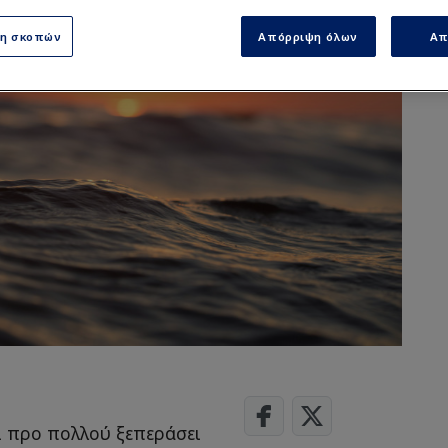
ση σκοπών
Απόρριψη όλων
Απ
ι προ πολλού ξεπεράσει