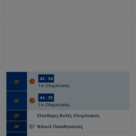
44
:
36
28
'
1
π
Ολυμπιακός
44
:
35
28
'
1
π
Ολυμπιακός
28
'
Ελεύθερες Βολές
Ολυμπιακός
28
'
Φάουλ
Παναθηναϊκός