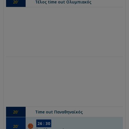
20
'
Τέλος time out
Ολυμπιακός
20
'
Time out
Παναθηναϊκός
26
:
30
20
'