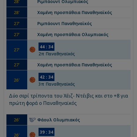
28
'
Ριμπάουντ
Ολυμπιακός
28
'
Χαμένη προσπάθεια
Παναθηναϊκός
27
'
Ριμπάουντ
Παναθηναϊκός
27
'
Χαμένη προσπάθεια
Ολυμπιακός
44
:
34
27
'
2
π
Παναθηναϊκός
27
'
Χαμένη προσπάθεια
Παναθηναϊκός
42
:
34
26
'
3
π
Παναθηναϊκός
Δύο σερί τρίποντα του Χέιζ- Ντέιβις και στο +8 για
πρώτη φορά ο Παναθηναϊκός
26
'
Φάουλ
Ολυμπιακός
39
:
34
26
'