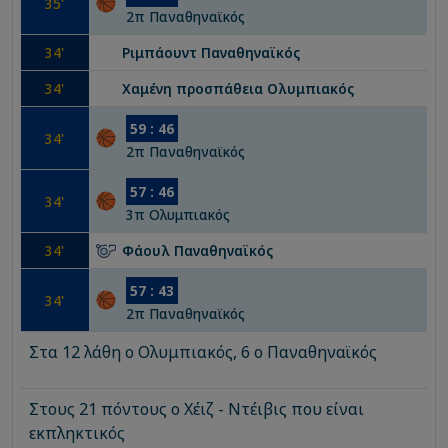
35
'
2
π
Παναθηναϊκός
34
'
Ριμπάουντ
Παναθηναϊκός
34
'
Χαμένη προσπάθεια
Ολυμπιακός
59
:
46
34
'
2
π
Παναθηναϊκός
57
:
46
34
'
3
π
Ολυμπιακός
34
'
Φάουλ
Παναθηναϊκός
57
:
43
34
'
2
π
Παναθηναϊκός
Στα 12 λάθη ο Ολυμπιακός, 6 ο Παναθηναϊκός
Στους 21 πόντους ο Χέιζ - Ντέιβις που είναι
εκπληκτικός