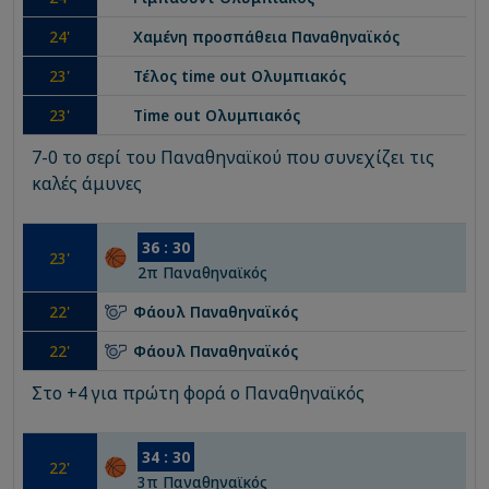
24
'
Χαμένη προσπάθεια
Παναθηναϊκός
23
'
Τέλος time out
Ολυμπιακός
23
'
Time out
Ολυμπιακός
7-0 το σερί του Παναθηναϊκού που συνεχίζει τις
καλές άμυνες
36
:
30
23
'
2
π
Παναθηναϊκός
22
'
Φάουλ
Παναθηναϊκός
22
'
Φάουλ
Παναθηναϊκός
Στο +4 για πρώτη φορά ο Παναθηναϊκός
34
:
30
22
'
3
π
Παναθηναϊκός