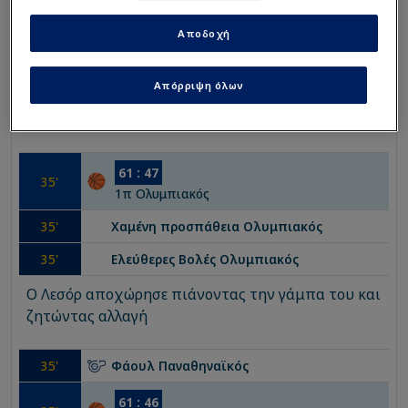
Αποδοχή
Απόρριψη όλων
61
:
47
35
'
1
π
Ολυμπιακός
35
'
Χαμένη προσπάθεια
Ολυμπιακός
35
'
Ελεύθερες Βολές
Ολυμπιακός
Ο Λεσόρ αποχώρησε πιάνοντας την γάμπα του και
ζητώντας αλλαγή
35
'
Φάουλ
Παναθηναϊκός
61
:
46