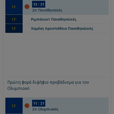
13
:
21
13
'
2
π
Παναθηναϊκός
13
'
Ριμπάουντ
Παναθηναϊκός
13
'
Χαμένη προσπάθεια
Παναθηναϊκός
Πρώτη φορά διψήφιο προβάδισμα για τον
Ολυμπιακό
11
:
21
13
'
2
π
Ολυμπιακός