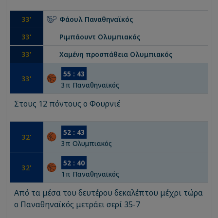
33
'
Φάουλ
Παναθηναϊκός
33
'
Ριμπάουντ
Ολυμπιακός
33
'
Χαμένη προσπάθεια
Ολυμπιακός
55
:
43
33
'
3
π
Παναθηναϊκός
Στους 12 πόντους ο Φουρνιέ
52
:
43
32
'
3
π
Ολυμπιακός
52
:
40
32
'
1
π
Παναθηναϊκός
Από τα μέσα του δευτέρου δεκαλέπτου μέχρι τώρα
ο Παναθηναϊκός μετράει σερί 35-7