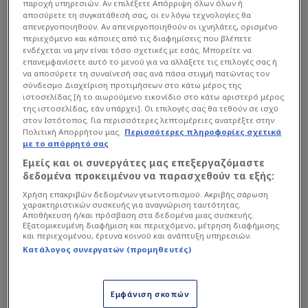
παροχή υπηρεσιών. Αν επιλέξετε Απόρριψη όλων όλων ή
36
'
Χαμένη προσπάθεια
Παναθηναϊκός
αποσύρετε τη συγκατάθεσή σας, οι εν λόγω τεχνολογίες θα
απενεργοποιηθούν. Αν απενεργοποιηθούν οι ιχνηλάτες, ορισμένο
36
'
Τέλος instant replay
Ολυμπιακός
περιεχόμενο και κάποιες από τις διαφημίσεις που βλέπετε
ενδέχεται να μην είναι τόσο σχετικές με εσάς. Μπορείτε να
36
'
Instant replay
Ολυμπιακός
επανεμφανίσετε αυτό το μενού για να αλλάξετε τις επιλογές σας ή
να αποσύρετε τη συναίνεσή σας ανά πάσα στιγμή πατώντας τον
36
'
Φάουλ
Ολυμπιακός
σύνδεσμο Διαχείριση προτιμήσεων στο κάτω μέρος της
ιστοσελίδας [ή το αιωρούμενο εικονίδιο στο κάτω αριστερό μέρος
61
:
49
της ιστοσελίδας, εάν υπάρχει]. Οι επιλογές σας θα τεθούν σε ισχύ
36
'
στον Ιστότοπος. Για περισσότερες λεπτομέρειες ανατρέξτε στην
2
π
Ολυμπιακός
Πολιτική Απορρήτου μας.
Περισσότερες πληροφορίες σχετικά
με το απόρρητό σας
36
'
Ριμπάουντ
Ολυμπιακός
Εμείς και οι συνεργάτες μας επεξεργαζόμαστε
36
'
Χαμένη προσπάθεια
Παναθηναϊκός
δεδομένα προκειμένου να παρασχεθούν τα εξής:
Χρήση επακριβών δεδομένων γεωεντοπισμού. Ακριβής σάρωση
χαρακτηριστικών συσκευής για αναγνώριση ταυτότητας.
Αποθήκευση ή/και πρόσβαση στα δεδομένα μιας συσκευής.
Εξατομικευμένη διαφήμιση και περιεχόμενο, μέτρηση διαφήμισης
και περιεχομένου, έρευνα κοινού και ανάπτυξη υπηρεσιών.
Κατάλογος συνεργατών (προμηθευτές)
Εμφάνιση σκοπών