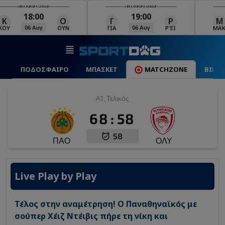
UEFA EUROPA LEAGUE
UEFA EUROPA LEAGUE
19:00
19:00
Γ
Ρ
Μ
Τ
Σ
06 Αυγ
06 Αυγ
ΙΑ
ΡΈΙ
ΜΑΚ
ΤΣΣ
ΣΆΛ
ΠΟΔΟΣΦΑΙΡΟ
ΜΠΑΣΚΕΤ
MATCHZONE
ΒΙΝΤ
A1, Τελικός
68
:
58
58
ΠΑΟ
ΟΛΥ
Live Play by Play
Τέλος στην αναμέτρηση! Ο Παναθηναϊκός με
σούπερ Χέιζ Ντέιβις πήρε τη νίκη και