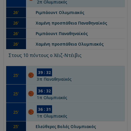
2
π
Ολυμπιακός
26
'
Ριμπάουντ
Ολυμπιακός
26
'
Χαμένη προσπάθεια
Παναθηναϊκός
26
'
Ριμπάουντ
Παναθηναϊκός
26
'
Χαμένη προσπάθεια
Ολυμπιακός
Στους 10 πόντους ο Χέιζ-Ντέιβις
39
:
32
25
'
3
π
Παναθηναϊκός
36
:
32
25
'
1
π
Ολυμπιακός
36
:
31
25
'
1
π
Ολυμπιακός
25
'
Ελεύθερες Βολές
Ολυμπιακός