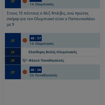
28
'
1
π
Ολυμπιακός
Στους 15 πόντους ο Χέιζ-Ντέιβις, ενώ πρώτος
σκόρερ για τον Ολυμπιακό είναι ο Παπανικολάου
με 9
46
:
37
28
'
1
π
Ολυμπιακός
28
'
Ελεύθερες Βολές
Ολυμπιακός
28
'
Φάουλ
Παναθηναϊκός
46
:
36
28
'
2
π
Παναθηναϊκός