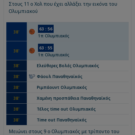
Στους 11 ο Χολ που έχει αλλάξει την εικόνα του
Ολυμπιακού
63
:
56
38
'
1
π
Ολυμπιακός
63
:
55
38
'
1
π
Ολυμπιακός
38
'
Ελεύθερες Βολές
Ολυμπιακός
38
'
Φάουλ
Παναθηναϊκός
38
'
Ριμπάουντ
Ολυμπιακός
38
'
Χαμένη προσπάθεια
Παναθηναϊκός
38
'
Τέλος time out
Ολυμπιακός
38
'
Time out
Παναθηναϊκός
Μειώνει στους 9 ο Ολυμπιακός με τρίποντο του