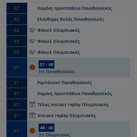
32
'
Χαμένη προσπάθεια
Παναθηναϊκός
32
'
Ελεύθερες Βολές
Παναθηναϊκός
32
'
Φάουλ
Ολυμπιακός
32
'
Φάουλ
Ολυμπιακός
32
'
Φάουλ
Ολυμπιακός
51
:
40
31
'
3
π
Παναθηναϊκός
31
'
Ριμπάουντ
Παναθηναϊκός
31
'
Χαμένη προσπάθεια
Παναθηναϊκός
31
'
Τέλος instant replay
Ολυμπιακός
31
'
Instant replay
Ολυμπιακός
48
:
40
31
'
2
π
Ολυμπιακός