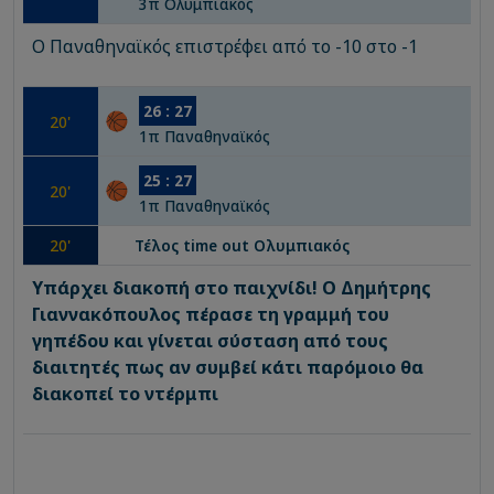
3
π
Ολυμπιακός
Ο Παναθηναϊκός επιστρέφει από το -10 στο -1
26
:
27
20
'
1
π
Παναθηναϊκός
25
:
27
20
'
1
π
Παναθηναϊκός
20
'
Τέλος time out
Ολυμπιακός
Υπάρχει διακοπή στο παιχνίδι! Ο Δημήτρης
Γιαννακόπουλος πέρασε τη γραμμή του
γηπέδου και γίνεται σύσταση από τους
διαιτητές πως αν συμβεί κάτι παρόμοιο θα
διακοπεί το ντέρμπι