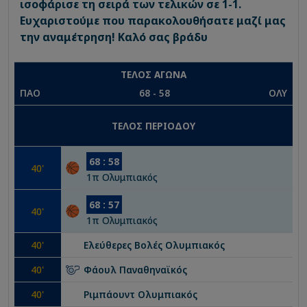
ισοφάρισε τη σειρά των τελικών σε 1-1.
Ευχαριστούμε που παρακολουθήσατε μαζί μας
την αναμέτρηση! Καλό σας βράδυ
ΤΕΛΟΣ ΑΓΩΝΑ
ΠΑΟ
68
-
58
ΟΛΥ
ΤΕΛΟΣ ΠΕΡΙΟΔΟΥ
68
:
58
40
'
1
π
Ολυμπιακός
68
:
57
40
'
1
π
Ολυμπιακός
40
'
Ελεύθερες Βολές
Ολυμπιακός
40
'
Φάουλ
Παναθηναϊκός
40
'
Ριμπάουντ
Ολυμπιακός