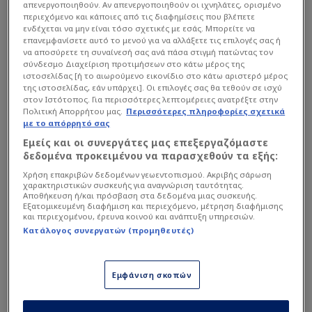
απενεργοποιηθούν. Αν απενεργοποιηθούν οι ιχνηλάτες, ορισμένο
περιεχόμενο και κάποιες από τις διαφημίσεις που βλέπετε
ενδέχεται να μην είναι τόσο σχετικές με εσάς. Μπορείτε να
επανεμφανίσετε αυτό το μενού για να αλλάξετε τις επιλογές σας ή
NBA
|
05/08 - 20:33
VIDEO
να αποσύρετε τη συναίνεσή σας ανά πάσα στιγμή πατώντας τον
Σπουδαία μεταγραφή για Ντιαλό
σύνδεσμο Διαχείριση προτιμήσεων στο κάτω μέρος της
σε κορυφαία ομάδα του NBA!
ιστοσελίδας [ή το αιωρούμενο εικονίδιο στο κάτω αριστερό μέρος
(ΦΩΤΟ)
της ιστοσελίδας, εάν υπάρχει]. Οι επιλογές σας θα τεθούν σε ισχύ
στον Ιστότοπος. Για περισσότερες λεπτομέρειες ανατρέξτε στην
Πολιτική Απορρήτου μας.
Περισσότερες πληροφορίες σχετικά
με το απόρρητό σας
Εμείς και οι συνεργάτες μας επεξεργαζόμαστε
δεδομένα προκειμένου να παρασχεθούν τα εξής:
Χρήση επακριβών δεδομένων γεωεντοπισμού. Ακριβής σάρωση
χαρακτηριστικών συσκευής για αναγνώριση ταυτότητας.
Αποθήκευση ή/και πρόσβαση στα δεδομένα μιας συσκευής.
Εξατομικευμένη διαφήμιση και περιεχόμενο, μέτρηση διαφήμισης
και περιεχομένου, έρευνα κοινού και ανάπτυξη υπηρεσιών.
Κατάλογος συνεργατών (προμηθευτές)
Εμφάνιση σκοπών