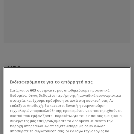
ΝΒΑ
Ενδιαφερόμαστε για το απόρρητό σας
Εμείς και οι
603
συνεργάτες μας αποθηκεύουμε προσωπικά
δεδομένα, όπως δεδομένα περιήγησης ή μοναδικά αναγνωριστικά
στοιχεία, και έχουμε πρόσβαση σε αυτά στη συσκευή σας. Αν
επιλέξετε Αποδοχή, θα καταστεί δυνατή η ενεργοποίηση
τεχνολογιών παρακολούθησης προκειμένου να υποστηριχθούν οι
σκοποί που εμφανίζονται παρακάτω, για τους οποίους εμείς και οι
συνεργάτες μας επεξεργαζόμαστε τα δεδομένα με σκοπό την
παροχή υπηρεσιών. Αν επιλέξετε Απόρριψη όλων όλων ή
αποσύρετε τη συγκατάθεσή σας, οι εν λόγω τεχνολογίες θα