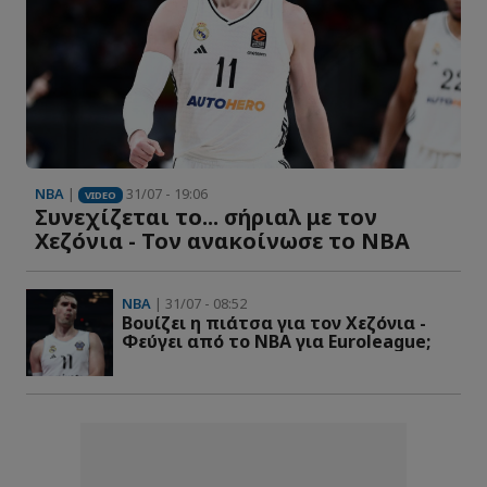
NBA
|
31/07 - 19:06
VIDEO
Συνεχίζεται το... σήριαλ με τον
Χεζόνια - Τον ανακοίνωσε το ΝΒΑ
NBA
| 31/07 - 08:52
Βουίζει η πιάτσα για τον Χεζόνια -
Φεύγει από το ΝΒΑ για Euroleague;