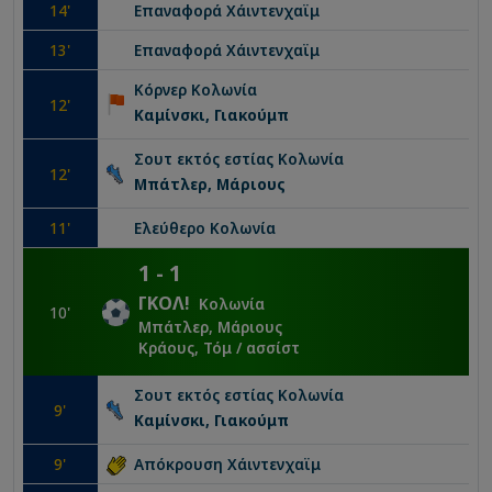
14
'
Επαναφορά
Χάιντενχαϊμ
13
'
Επαναφορά
Χάιντενχαϊμ
Κόρνερ
Κολωνία
12
'
Καμίνσκι, Γιακούμπ
Σουτ εκτός εστίας
Κολωνία
12
'
Μπάτλερ, Μάριους
11
'
Ελεύθερο
Κολωνία
1
-
1
ΓΚΟΛ
!
Κολωνία
10
'
Μπάτλερ, Μάριους
Κράους, Τόμ
/ ασσίστ
Σουτ εκτός εστίας
Κολωνία
9
'
Καμίνσκι, Γιακούμπ
9
'
Απόκρουση
Χάιντενχαϊμ