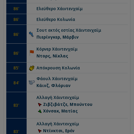
86
'
Ελεύθερο
Χάιντενχαϊμ
86
'
Ελεύθερο
Κολωνία
Σουτ εκτός εστίας
Χάιντενχαϊμ
86
'
Πιερίνγκερ, Μάρβιν
Κόρνερ
Χάιντενχαϊμ
86
'
Ντορς, Νίκλας
85
'
Απόκρουση
Κολωνία
Φάουλ
Χάιντενχαϊμ
84
'
Κάινζ, Φλόριαν
Αλλαγή
Χάιντενχαϊμ
Ζιβζιβάτζε, Μπούντου
83
'
Χόνσακ, Ματίας
Αλλαγή
Χάιντενχαϊμ
Ντίνκτσι, Ερέν
83
'