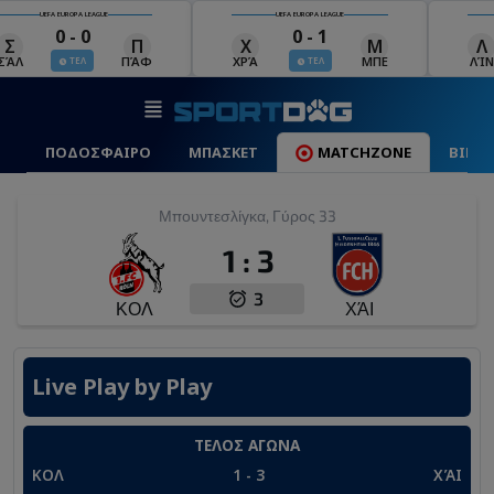
UEFA EUROPA LEAGUE
UEFA EUROPA LEAGUE
0 - 0
0 - 1
Σ
Π
Χ
Μ
Λ
ΣΆΛ
ΠΆΦ
ΧΡΆ
ΜΠΕ
ΛΊΝ
ΤΕΛ
ΤΕΛ
ΠΟΔΟΣΦΑΙΡΟ
ΜΠΑΣΚΕΤ
MATCHZONE
ΒΙΝΤ
Μπουντεσλίγκα, Γύρος 33
1
:
3
3
ΚΟΛ
ΧΆΙ
Live Play by Play
ΤΕΛΟΣ ΑΓΩΝΑ
ΚΟΛ
1
-
3
ΧΆΙ