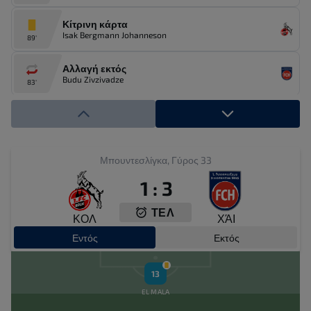
Κίτρινη κάρτα
Isak Bergmann Johanneson
89'
Αλλαγή εκτός
Budu Zivzivadze
83'
Αλλαγή εντός
Mathias Honsak
83'
Αλλαγή εκτός
Μπουντεσλίγκα, Γύρος 33
Eren Dinkci
83'
1
:
3
Αλλαγή εντός
ΤΕΛ
Luca Kerber
83'
ΚΟΛ
ΧΆΙ
Εντός
Εκτός
Αλλαγή εκτός
Omar Traore
76'
13
Αλλαγή εντός
EL MALA
Leonidas Stergiou
76'