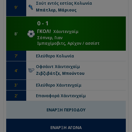
Σούτ εντός εστίας
Κολωνία
9
'
Μπάτλερ, Μάριους
0
-
1
ΓΚΟΛ
!
Χάιντενχαϊμ
8
'
Σόπνερ, Γιαν
Ιμπαχίμοβιτς, Αρίχον
/ ασσίστ
7
'
Ελεύθερο
Κολωνία
Οφσάιντ
Χάιντενχαϊμ
4
'
Ζιβζιβάτζε, Μπούντου
3
'
Ελεύθερο
Χάιντενχαϊμ
2
'
Επαναφορά
Χάιντενχαϊμ
ΕΝΑΡΞΗ ΠΕΡΙΟΔΟΥ
ΕΝΑΡΞΗ ΑΓΩΝΑ