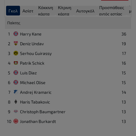
Γκο
Κόκκινη
Κίτρινη
Προσπάθειες
Γκολ
Ασίστ
Αυτογκόλ
με
κάρτα
κάρτα
εντός εστίας
πέν
Παίκτης
1
Harry Kane
36
2
Deniz Undav
19
3
Serhou Guirassy
17
4
Patrik Schick
16
5
Luis Diaz
15
6
Michael Olise
15
7
Andrej Kramaric
14
8
Haris Tabakovic
13
9
Christoph Baumgartner
13
10
Jonathan Burkardt
13