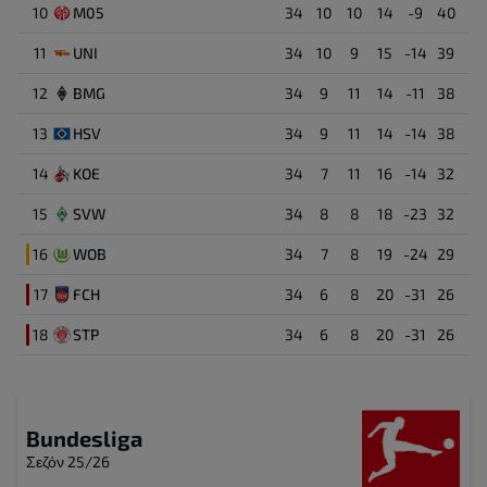
Γκολ ( 1 : 1 )
Rav Van den Berg
10
M05
34
10
10
14
-9
40
33
Marius Bulter
10'
Αμυντικός
11
UNI
34
10
9
15
-14
39
Γκολ ( 0 : 1 )
Jan Schoppner
Denis Huseinbasic
12
BMG
34
9
11
14
-11
38
8
8'
Μέσος
13
HSV
34
9
11
14
-14
38
Jan Uwe Thielmann
29
14
KOE
34
7
11
16
-14
32
Μέσος
15
SVW
34
8
8
18
-23
32
16
WOB
34
7
8
19
-24
29
17
FCH
34
6
8
20
-31
26
18
STP
34
6
8
20
-31
26
Bundesliga
Σεζόν 25/26