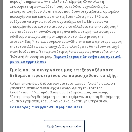
77
'
Επαναφορά
Χάιντενχαϊμ
παροχή υπηρεσιών. Αν επιλέξετε Απόρριψη όλων όλων ή
αποσύρετε τη συγκατάθεσή σας, οι εν λόγω τεχνολογίες θα
77
'
Απόκρουση
Χάιντενχαϊμ
απενεργοποιηθούν. Αν απενεργοποιηθούν οι ιχνηλάτες, ορισμένο
περιεχόμενο και κάποιες από τις διαφημίσεις που βλέπετε
Σούτ εντός εστίας
Κολωνία
ενδέχεται να μην είναι τόσο σχετικές με εσάς. Μπορείτε να
77
'
επανεμφανίσετε αυτό το μενού για να αλλάξετε τις επιλογές σας ή
Μπάτλερ, Μάριους
να αποσύρετε τη συναίνεσή σας ανά πάσα στιγμή πατώντας τον
σύνδεσμο Διαχείριση προτιμήσεων στο κάτω μέρος της
Αλλαγή
Χάιντενχαϊμ
ιστοσελίδας [ή το αιωρούμενο εικονίδιο στο κάτω αριστερό μέρος
Τραορέ, Ομάρ
της ιστοσελίδας, εάν υπάρχει]. Οι επιλογές σας θα τεθούν σε ισχύ
76
'
στον Ιστότοπος. Για περισσότερες λεπτομέρειες ανατρέξτε στην
Στεργίου, Λεωνίδας
Πολιτική Απορρήτου μας.
Περισσότερες πληροφορίες σχετικά
με το απόρρητό σας
Αλλαγή
Χάιντενχαϊμ
Εμείς και οι συνεργάτες μας επεξεργαζόμαστε
Ιμπαχίμοβιτς, Αρίχον
76
'
δεδομένα προκειμένου να παρασχεθούν τα εξής:
Ζόε Κοντέ, Κρίστιαν
Χρήση επακριβών δεδομένων γεωεντοπισμού. Ακριβής σάρωση
χαρακτηριστικών συσκευής για αναγνώριση ταυτότητας.
76
'
Επαναφορά
Κολωνία
Αποθήκευση ή/και πρόσβαση στα δεδομένα μιας συσκευής.
Εξατομικευμένη διαφήμιση και περιεχόμενο, μέτρηση διαφήμισης
και περιεχομένου, έρευνα κοινού και ανάπτυξη υπηρεσιών.
75
'
Ελεύθερο
Χάιντενχαϊμ
Κατάλογος συνεργατών (προμηθευτές)
75
'
Επαναφορά
Κολωνία
Σουτ εκτός εστίας
Κολωνία
Εμφάνιση σκοπών
74
'
Γουαλντστσμίντ, Τζιανλούκα