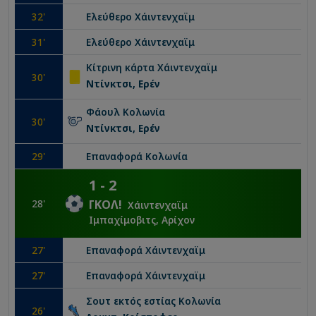
32
'
Ελεύθερο
Χάιντενχαϊμ
31
'
Ελεύθερο
Χάιντενχαϊμ
Κίτρινη κάρτα
Χάιντενχαϊμ
30
'
Ντίνκτσι, Ερέν
Φάουλ
Κολωνία
30
'
Ντίνκτσι, Ερέν
29
'
Επαναφορά
Κολωνία
1
-
2
28
'
ΓΚΟΛ
!
Χάιντενχαϊμ
Ιμπαχίμοβιτς, Αρίχον
27
'
Επαναφορά
Χάιντενχαϊμ
27
'
Επαναφορά
Χάιντενχαϊμ
Σουτ εκτός εστίας
Κολωνία
26
'