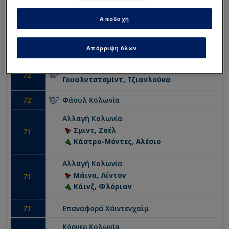
1
-
3
Αποδοχή
72
'
ΓΚΟΛ
!
Χάιντενχαϊμ
Σόπνερ, Γιαν
Απόρριψη όλων
Φάουλ
Χάιντενχαϊμ
72
'
Γουαλντστσμίντ, Τζιανλούκα
72
'
Φάουλ
Κολωνία
Αλλαγή
Κολωνία
Σμιντ, Ζοέλ
71
'
Κάστρο-Μόντες, Αλέσιο
Αλλαγή
Κολωνία
Μάινα, Λίντον
71
'
Κάινζ, Φλόριαν
71
'
Επαναφορά
Χάιντενχαϊμ
Κόρνερ
Κολωνία