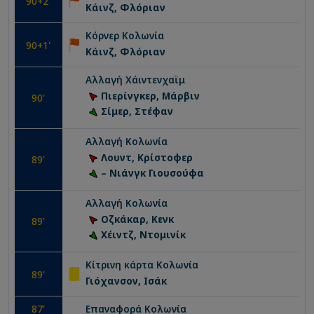
90
+2'
Κάινζ, Φλόριαν
Κόρνερ
Κολωνία
90
+1'
Κάινζ, Φλόριαν
Αλλαγή
Χάιντενχαϊμ
Πιερίνγκερ, Μάρβιν
90
'
Σίμερ, Στέφαν
Αλλαγή
Κολωνία
Λουντ, Κρίστοφερ
89
'
– Νιάνγκ Γιουσούφα
Αλλαγή
Κολωνία
Οζκάκαρ, Κενκ
89
'
Χέιντζ, Ντομινίκ
Κίτρινη κάρτα
Κολωνία
89
'
Γιόχανσον, Ισάκ
87
'
Επαναφορά
Κολωνία