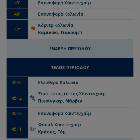
49
'
Επαναφορά
Χάιντενχαϊμ
48
'
Επαναφορά
Κολωνία
Κόρνερ
Κολωνία
47
'
Καμίνσκι, Γιακούμπ
ΕΝΑΡΞΗ ΠΕΡΙΟΔΟΥ
ΤΕΛΟΣ ΠΕΡΙΟΔΟΥ
45
+2'
Ελεύθερο
Κολωνία
Σουτ εκτός εστίας
Χάιντενχαϊμ
45
+2'
Πιερίνγκερ, Μάρβιν
45
+2'
Επαναφορά
Χάιντενχαϊμ
Φάουλ
Χάιντενχαϊμ
45
+1'
Κράους, Τόμ