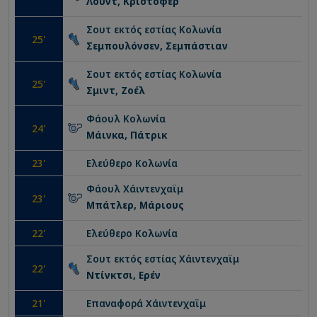
Λουντ, Κρίστοφερ
Σουτ εκτός εστίας
Κολωνία
25
'
Σεμπουλόνσεν, Σεμπάστιαν
Σουτ εκτός εστίας
Κολωνία
25
'
Σμιντ, Ζοέλ
Φάουλ
Κολωνία
24
'
Μάινκα, Πάτρικ
23
'
Ελεύθερο
Κολωνία
Φάουλ
Χάιντενχαϊμ
23
'
Μπάτλερ, Μάριους
22
'
Ελεύθερο
Κολωνία
Σουτ εκτός εστίας
Χάιντενχαϊμ
22
'
Ντίνκτσι, Ερέν
21
'
Επαναφορά
Χάιντενχαϊμ