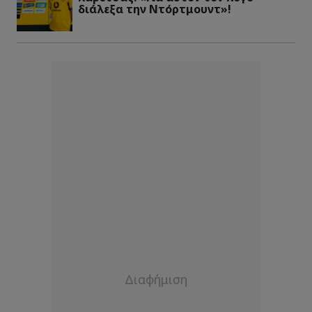
διάλεξα την Ντόρτμουντ»!