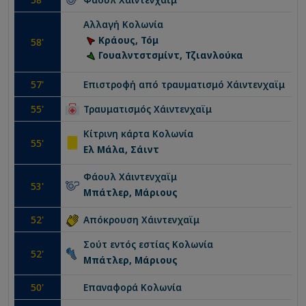
Αλλαγή
Κολωνία
Κράους, Τόμ
58
'
Γουαλντστσμίντ, Τζιανλούκα
57
'
Επιστροφή από τραυματισμό
Χάιντενχαϊμ
55
'
Τραυματισμός
Χάιντενχαϊμ
Κίτρινη κάρτα
Κολωνία
55
'
Ελ Μάλα, Σάιντ
Φάουλ
Χάιντενχαϊμ
53
'
Μπάτλερ, Μάριους
52
'
Απόκρουση
Χάιντενχαϊμ
Σούτ εντός εστίας
Κολωνία
52
'
Μπάτλερ, Μάριους
50
'
Επαναφορά
Κολωνία