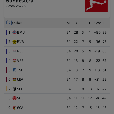
Bundesliga
58'
Σεζόν 25/26
7
Αλλαγή εκτός
Luca Waldschmidt
Tom Krauss
Επιθετικός
58'
Ομάδα
ΑΓ
Ν
Ι
Η
ΔΙΑΦ
Π
71'
Αλλαγή εντός
17
Alessio Castro-Montes
Luca Waldschmidt
58'
Αμυντικός
1
BMU
34
28
5
1
+86
89
Κίτρινη κάρτα
2
BVB
34
22
7
5
+36
73
71'
11
Florian Kainz
Said El Mala
55'
Μέσος
3
RBL
34
20
5
9
+19
65
Πρώτο ημίχρονο
4
VFB
89'
34
18
8
8
+22
62
38
Youssoupha Niang
Κίτρινη κάρτα
Επιθετικός
Budu Zivzivadze
5
TSG
34
18
7
9
+13
61
37'
89'
6
LEV
34
17
8
9
+21
59
3
Κίτρινη κάρτα
Dominique Heintz
Eren Dinkci
Αμυντικός
30'
7
SCF
34
13
8
13
-6
47
Γκολ ( 1 : 2 )
8
SGE
34
11
11
12
-4
44
Ron-Robert Zieler
20
Arijon Ibrahimovic
Τερματοφύλακας
28'
9
FCA
34
12
7
15
-16
43