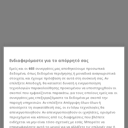
Διεθνή Φιλικά
4
:
0
Ενδιαφερόμαστε για το απόρρητό σας
Εμείς και οι
603
συνεργάτες μας αποθηκεύουμε προσωπικά
ΤΕΛ
ΚΟΥ
ΑΡΟ
δεδομένα, όπως δεδομένα περιήγησης ή μοναδικά αναγνωριστικά
στοιχεία, και έχουμε πρόσβαση σε αυτά στη συσκευή σας. Αν
Εντός
Εκτός
επιλέξετε Αποδοχή, θα καταστεί δυνατή η ενεργοποίηση
τεχνολογιών παρακολούθησης προκειμένου να υποστηριχθούν οι
Διευθυντής
σκοποί που εμφανίζονται παρακάτω, για τους οποίους εμείς και οι
συνεργάτες μας επεξεργαζόμαστε τα δεδομένα με σκοπό την
παροχή υπηρεσιών. Αν επιλέξετε Απόρριψη όλων όλων ή
Dick Advocaat
αποσύρετε τη συγκατάθεσή σας, οι εν λόγω τεχνολογίες θα
απενεργοποιηθούν. Αν απενεργοποιηθούν οι ιχνηλάτες, ορισμένο
περιεχόμενο και κάποιες από τις διαφημίσεις που βλέπετε
Πλήρης ομάδα
ενδέχεται να μην είναι τόσο σχετικές με εσάς. Μπορείτε να
επανεμφανίσετε αυτό το μενού για να αλλάξετε τις επιλογές σας ή