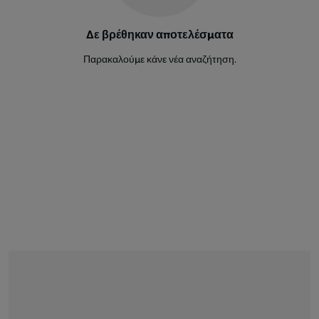
Juninho Bacuna
7
Δε βρέθηκαν αποτελέσματα
Μέσος
Παρακαλούμε κάνε νέα αναζήτηση.
Godfried Roemeratoe
6
Μέσος
Tahith Chong
21
Μέσος
Kevin Felida
22
Μέσος
Ar'jany Martha
15
Μέσος
Livano Comenencia
8
Μέσος