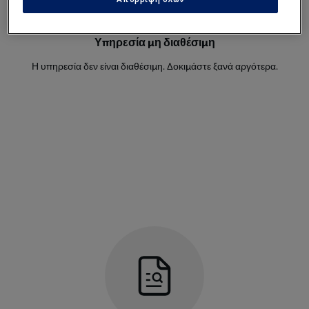
Jurien Gaari
3
Αμυντικός
Υπηρεσία μη διαθέσιμη
Η υπηρεσία δεν είναι διαθέσιμη. Δοκιμάστε ξανά αργότερα.
Armando Obispo
18
Αμυντικός
Shurandy Sambo
2
Αμυντικός
Roshon Van Eijma
4
Αμυντικός
Deveron Fonville
24
Αμυντικός
Leandro Bacuna
10
Μέσος