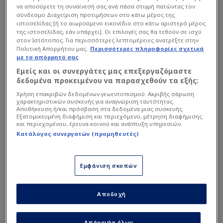
να αποσύρετε τη συναίνεσή σας ανά πάσα στιγμή πατώντας τον
Eloy Room
1
σύνδεσμο Διαχείριση προτιμήσεων στο κάτω μέρος της
Τερματοφύλακας
ιστοσελίδας [ή το αιωρούμενο εικονίδιο στο κάτω αριστερό μέρος
της ιστοσελίδας, εάν υπάρχει]. Οι επιλογές σας θα τεθούν σε ισχύ
στον Ιστότοπος. Για περισσότερες λεπτομέρειες ανατρέξτε στην
Trevor Doornbusch
26
Πολιτική Απορρήτου μας.
Περισσότερες πληροφορίες σχετικά
Τερματοφύλακας
με το απόρρητό σας
Εμείς και οι συνεργάτες μας επεξεργαζόμαστε
δεδομένα προκειμένου να παρασχεθούν τα εξής:
Tyrick Bodak
25
Τερματοφύλακας
Χρήση επακριβών δεδομένων γεωεντοπισμού. Ακριβής σάρωση
χαρακτηριστικών συσκευής για αναγνώριση ταυτότητας.
Αποθήκευση ή/και πρόσβαση στα δεδομένα μιας συσκευής.
Εξατομικευμένη διαφήμιση και περιεχόμενο, μέτρηση διαφήμισης
Riechedly Bazoer
23
και περιεχομένου, έρευνα κοινού και ανάπτυξη υπηρεσιών.
Αμυντικός
Κατάλογος συνεργατών (προμηθευτές)
Στατιστικά Διοργάνωσης
Joshua Brenet
20
Εμφάνιση σκοπών
Αμυντικός
Αποδοχή
Sherel Floranus
5
Αμυντικός
Απόρριψη όλων