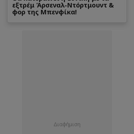
εξτρέμ Άρσεναλ-Ντόρτμουντ &
φορ της Μπενφίκα!