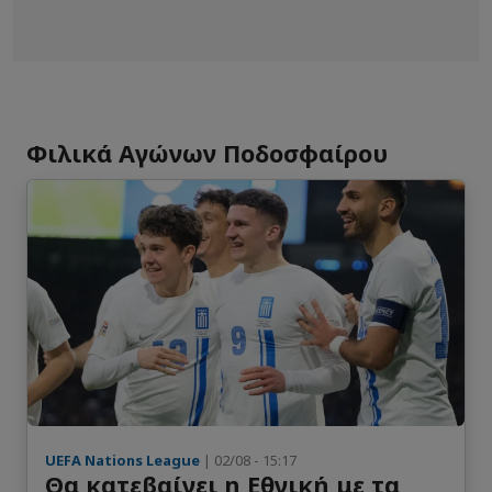
Jearl Margaritha
16
Επιθετικός
Tyrese Noslin
13
Φιλικά Αγώνων Ποδοσφαίρου
Επιθετικός
UEFA Nations League
| 02/08 - 15:17
Θα κατεβαίνει η Εθνική με τα