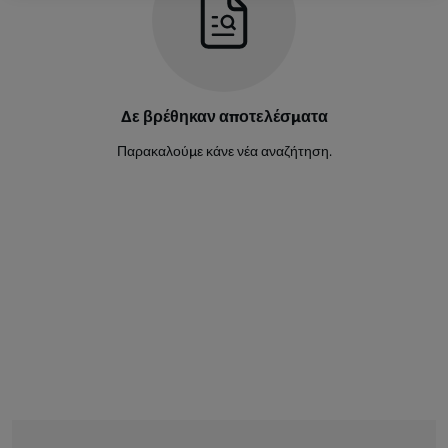
Kialonda Gaspar
6
Αμυντικός
Pedro Bondo
28
Δε βρέθηκαν αποτελέσματα
Αμυντικός
Παρακαλούμε κάνε νέα αναζήτηση.
Fredy
16
Μέσος
Maestro
8
Μέσος
Beni Mukendi
15
Μέσος
Mario Balburdia
24
Μέσος