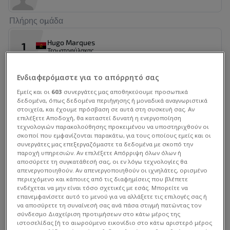
Πλήρης ομάδα
Hugo Marques
1
Τερματοφύλακας
Ενδιαφερόμαστε για το απόρρητό σας
Antonio Signori
12
Τερματοφύλακας
Εμείς και οι
603
συνεργάτες μας αποθηκεύουμε προσωπικά
δεδομένα, όπως δεδομένα περιήγησης ή μοναδικά αναγνωριστικά
στοιχεία, και έχουμε πρόσβαση σε αυτά στη συσκευή σας. Αν
επιλέξετε Αποδοχή, θα καταστεί δυνατή η ενεργοποίηση
Neblu
22
τεχνολογιών παρακολούθησης προκειμένου να υποστηριχθούν οι
Τερματοφύλακας
σκοποί που εμφανίζονται παρακάτω, για τους οποίους εμείς και οι
συνεργάτες μας επεξεργαζόμαστε τα δεδομένα με σκοπό την
παροχή υπηρεσιών. Αν επιλέξετε Απόρριψη όλων όλων ή
Agostinho Calunga
26
αποσύρετε τη συγκατάθεσή σας, οι εν λόγω τεχνολογίες θα
Τερματοφύλακας
απενεργοποιηθούν. Αν απενεργοποιηθούν οι ιχνηλάτες, ορισμένο
περιεχόμενο και κάποιες από τις διαφημίσεις που βλέπετε
ενδέχεται να μην είναι τόσο σχετικές με εσάς. Μπορείτε να
επανεμφανίσετε αυτό το μενού για να αλλάξετε τις επιλογές σας ή
Στατιστικά Διοργάνωσης
Jonathan Buatu
3
να αποσύρετε τη συναίνεσή σας ανά πάσα στιγμή πατώντας τον
Αμυντικός
σύνδεσμο Διαχείριση προτιμήσεων στο κάτω μέρος της
ιστοσελίδας [ή το αιωρούμενο εικονίδιο στο κάτω αριστερό μέρος