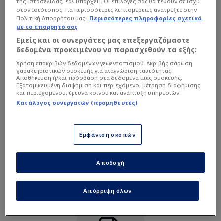
της ιστοσελίδας, εάν υπάρχει]. Οι επιλογές σας θα τεθούν σε ισχύ
Clinton Mata
4
στον Ιστότοπος. Για περισσότερες λεπτομέρειες ανατρέξτε στην
Αμυντικός
Πολιτική Απορρήτου μας.
Περισσότερες πληροφορίες σχετικά
με το απόρρητό σας
Εμείς και οι συνεργάτες μας επεξεργαζόμαστε
Nurio Fortuna
2
δεδομένα προκειμένου να παρασχεθούν τα εξής:
Αμυντικός
Υπηρεσία μη διαθέσιμη
Χρήση επακριβών δεδομένων γεωεντοπισμού. Ακριβής σάρωση
χαρακτηριστικών συσκευής για αναγνώριση ταυτότητας.
Αποθήκευση ή/και πρόσβαση στα δεδομένα μιας συσκευής.
Η υπηρεσία δεν είναι διαθέσιμη. Δοκιμάστε ξανά αργότερα.
Eddie Afonso
21
Εξατομικευμένη διαφήμιση και περιεχόμενο, μέτρηση διαφήμισης
Αμυντικός
και περιεχομένου, έρευνα κοινού και ανάπτυξη υπηρεσιών.
Κατάλογος συνεργατών (προμηθευτές)
David Carmo
5
Αμυντικός
Εμφάνιση σκοπών
To Carneiro
13
Αποδοχή
Αμυντικός
Απόρριψη όλων
Rui Modesto
25
Αμυντικός