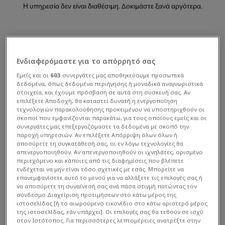
Η υπηρεσία δεν είναι διαθέσιμη. Δοκιμάστε ξανά αργότερα.
Ενδιαφερόμαστε για το απόρρητό σας
Εμείς και οι
603
συνεργάτες μας αποθηκεύουμε προσωπικά
δεδομένα, όπως δεδομένα περιήγησης ή μοναδικά αναγνωριστικά
στοιχεία, και έχουμε πρόσβαση σε αυτά στη συσκευή σας. Αν
επιλέξετε Αποδοχή, θα καταστεί δυνατή η ενεργοποίηση
τεχνολογιών παρακολούθησης προκειμένου να υποστηριχθούν οι
σκοποί που εμφανίζονται παρακάτω, για τους οποίους εμείς και οι
Στατιστικά Διοργάνωσης
συνεργάτες μας επεξεργαζόμαστε τα δεδομένα με σκοπό την
παροχή υπηρεσιών. Αν επιλέξετε Απόρριψη όλων όλων ή
αποσύρετε τη συγκατάθεσή σας, οι εν λόγω τεχνολογίες θα
απενεργοποιηθούν. Αν απενεργοποιηθούν οι ιχνηλάτες, ορισμένο
περιεχόμενο και κάποιες από τις διαφημίσεις που βλέπετε
ενδέχεται να μην είναι τόσο σχετικές με εσάς. Μπορείτε να
επανεμφανίσετε αυτό το μενού για να αλλάξετε τις επιλογές σας ή
να αποσύρετε τη συναίνεσή σας ανά πάσα στιγμή πατώντας τον
σύνδεσμο Διαχείριση προτιμήσεων στο κάτω μέρος της
ιστοσελίδας [ή το αιωρούμενο εικονίδιο στο κάτω αριστερό μέρος
της ιστοσελίδας, εάν υπάρχει]. Οι επιλογές σας θα τεθούν σε ισχύ
Υπηρεσία μη διαθέσιμη
στον Ιστότοπος. Για περισσότερες λεπτομέρειες ανατρέξτε στην