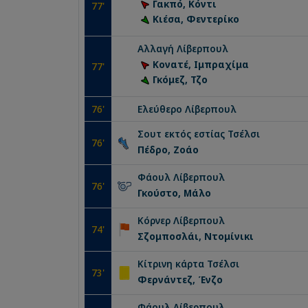
Γακπό, Κόντι
77
'
Κιέσα, Φεντερίκο
Αλλαγή
Λίβερπουλ
Κονατέ, Ιμπραχίμα
77
'
Γκόμεζ, Τζο
76
'
Ελεύθερο
Λίβερπουλ
Σουτ εκτός εστίας
Τσέλσι
76
'
Πέδρο, Ζοάο
Φάουλ
Λίβερπουλ
76
'
Γκούστο, Μάλο
Κόρνερ
Λίβερπουλ
74
'
Σζομποσλάι, Ντομίνικι
Κίτρινη κάρτα
Τσέλσι
73
'
Φερνάντεζ, Ένζο
Φάουλ
Λίβερπουλ