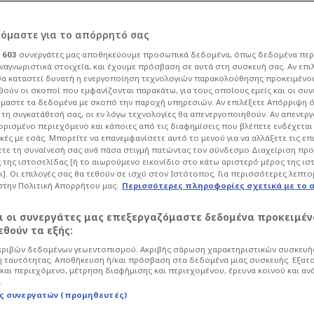
ΤΣΕ
Κίτρινη κάρτα
Moises Caicedo
89'
ρόμαστε για το απόρρητό σας
ι
603
συνεργάτες μας αποθηκεύουμε προσωπικά δεδομένα, όπως δεδομένα περ
Κίτρινη κάρτα
ναγνωριστικά στοιχεία, και έχουμε πρόσβαση σε αυτά στη συσκευή σας. Αν επι
Joe Gomez
88'
α καταστεί δυνατή η ενεργοποίηση τεχνολογιών παρακολούθησης προκειμένο
ούν οι σκοποί που εμφανίζονται παρακάτω, για τους οποίους εμείς και οι συν
Κίτρινη κάρτα
μαστε τα δεδομένα με σκοπό την παροχή υπηρεσιών. Αν επιλέξετε Απόρριψη 
Marc Cucurella
τη συγκατάθεσή σας, οι εν λόγω τεχνολογίες θα απενεργοποιηθούν. Αν απενερ
83'
 ορισμένο περιεχόμενο και κάποιες από τις διαφημίσεις που βλέπετε ενδέχεται 
κές με εσάς. Μπορείτε να επανεμφανίσετε αυτό το μενού για να αλλάξετε τις επ
Αλλαγή εκτός
τε τη συναίνεσή σας ανά πάσα στιγμή πατώντας τον σύνδεσμο Διαχείριση πρ
Cody Gakpo
77'
 της ιστοσελίδας [ή το αιωρούμενο εικονίδιο στο κάτω αριστερό μέρος της ισ
ι]. Οι επιλογές σας θα τεθούν σε ισχύ στον Ιστότοπος. Για περισσότερες λεπτο
στην Πολιτική Απορρήτου μας.
Περισσότερες πληροφορίες σχετικά με το 
Αλλαγή εντός
Federico Chiesa
77'
αι οι συνεργάτες μας επεξεργαζόμαστε δεδομένα προκειμέν
θούν τα εξής:
Αλλαγή εκτός
Ibrahima Konate
ριβών δεδομένων γεωεντοπισμού. Ακριβής σάρωση χαρακτηριστικών συσκευής
77'
 ταυτότητας. Αποθήκευση ή/και πρόσβαση στα δεδομένα μιας συσκευής. Εξατ
και περιεχόμενο, μέτρηση διαφήμισης και περιεχομένου, έρευνα κοινού και αν
Αλλαγή εντός
.
Joe Gomez
ς συνεργατών (προμηθευτές)
77'