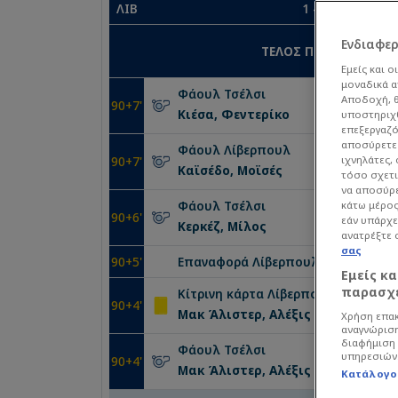
ΛΙΒ
1
-
1
Ενδιαφε
ΤΕΛΟΣ ΠΕΡΙΟΔΟΥ
Εμείς και ο
μοναδικά α
Φάουλ
Τσέλσι
Αποδοχή, θ
90
+7'
Κιέσα, Φεντερίκο
υποστηριχθ
επεξεργαζό
αποσύρετε 
Φάουλ
Λίβερπουλ
ιχνηλάτες,
90
+7'
Καϊσέδο, Μοϊσές
τόσο σχετι
να αποσύρε
Φάουλ
Τσέλσι
κάτω μέρος
90
+6'
εάν υπάρχε
Κερκέζ, Μίλος
ανατρέξτε 
σας
90
+5'
Επαναφορά
Λίβερπουλ
Εμείς κ
παρασχε
Κίτρινη κάρτα
Λίβερπουλ
90
+4'
Μακ Άλιστερ, Αλέξις
Χρήση επακ
αναγνώριση
διαφήμιση 
Φάουλ
Τσέλσι
υπηρεσιών
90
+4'
Μακ Άλιστερ, Αλέξις
Κατάλογο