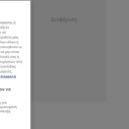
ιήγησης ή
λέξετε
υ να
εργάτες μας
όλων όλων ή
γοποιηθούν οι
να μην είναι
ιλογές σας ή
οτιμήσεων στο
τοσελίδας,
μέρειες
απόρρητό
ου να
 για
ομικευμένη
άπτυξη