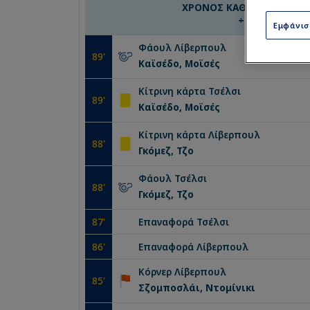
ΧΡΟΝΟΣ ΚΑΘΥΣΤΕΡΗΣΕΩΝ
+
7
'
Εμφάνι
Φάουλ
Λίβερπουλ
89
'
Καϊσέδο, Μοϊσές
Κίτρινη κάρτα
Τσέλσι
89
'
Καϊσέδο, Μοϊσές
Κίτρινη κάρτα
Λίβερπουλ
88
'
Γκόμεζ, Τζο
Φάουλ
Τσέλσι
88
'
Γκόμεζ, Τζο
87
'
Επαναφορά
Τσέλσι
86
'
Επαναφορά
Λίβερπουλ
Κόρνερ
Λίβερπουλ
85
'
Σζομποσλάι, Ντομίνικι