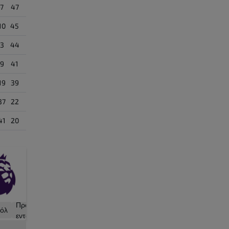
-7
47
10
45
-3
44
-9
41
19
39
37
22
41
20
Γκολ
Προσπάθειες
όλ
με
εντός εστίας
πέναλτι