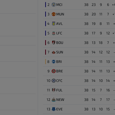
2
MCI
38
23
9
6
+
88'
77'
2
Joe Gomez
Αμυντικός
3
MUN
38
20
11
7
+
4
AVL
38
19
8
11
Treymaurice Nyoni
42
Μέσος
5
LFC
38
17
9
12
+
6
BOU
38
13
18
7
Will Wright
79
Επιθετικός
7
SUN
38
14
12
12
8
BRI
38
14
11
13
El Hadji Mor Talla Ndiaye
75
Αμυντικός
9
BRE
38
14
11
13
Kieran Morrison
10
CFC
38
14
10
14
68
Μέσος
11
FUL
38
15
7
16
Freddie Woodman
12
NEW
38
14
7
17
28
Τερματοφύλακας
13
EVE
38
13
10
15