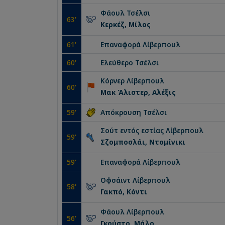
Φάουλ
Τσέλσι
63
'
Κερκέζ, Μίλος
61
'
Επαναφορά
Λίβερπουλ
60
'
Ελεύθερο
Τσέλσι
Κόρνερ
Λίβερπουλ
60
'
Μακ Άλιστερ, Αλέξις
59
'
Απόκρουση
Τσέλσι
Σούτ εντός εστίας
Λίβερπουλ
59
'
Σζομποσλάι, Ντομίνικι
59
'
Επαναφορά
Λίβερπουλ
Οφσάιντ
Λίβερπουλ
58
'
Γακπό, Κόντι
Φάουλ
Λίβερπουλ
56
'
Γκούστο, Μάλο