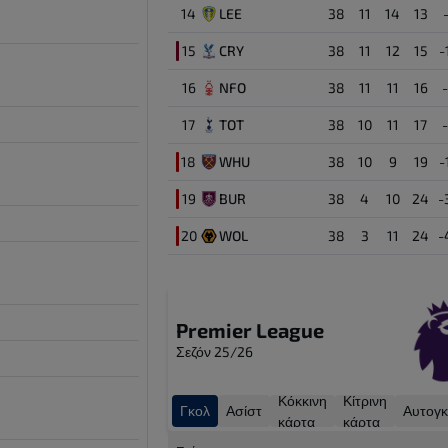
Andy Robertson
26
14
LEE
38
11
14
13
Αμυντικός
15
CRY
38
11
12
15
-
16
NFO
38
11
11
16
17
TOT
38
10
11
17
18
WHU
38
10
9
19
-
19
BUR
38
4
10
24
-
20
WOL
38
3
11
24
-
Premier League
Σεζόν 25/26
Κόκκινη
Κίτρινη
Γκολ
Ασίστ
Αυτογκ
κάρτα
κάρτα