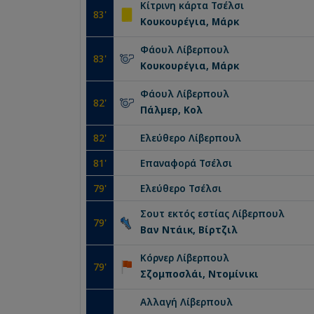
Κίτρινη κάρτα
Τσέλσι
83
'
Κουκουρέγια, Μάρκ
Φάουλ
Λίβερπουλ
83
'
Κουκουρέγια, Μάρκ
Φάουλ
Λίβερπουλ
82
'
Πάλμερ, Κολ
82
'
Ελεύθερο
Λίβερπουλ
81
'
Επαναφορά
Τσέλσι
79
'
Ελεύθερο
Τσέλσι
Σουτ εκτός εστίας
Λίβερπουλ
79
'
Βαν Ντάικ, Βίρτζιλ
Κόρνερ
Λίβερπουλ
79
'
Σζομποσλάι, Ντομίνικι
Αλλαγή
Λίβερπουλ