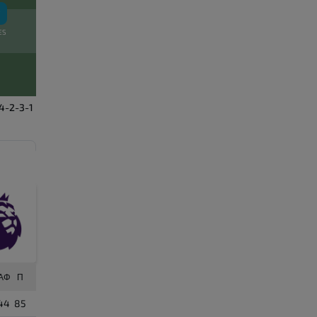
ES
4-2-3-1
ΙΑΦ
Π
44
85