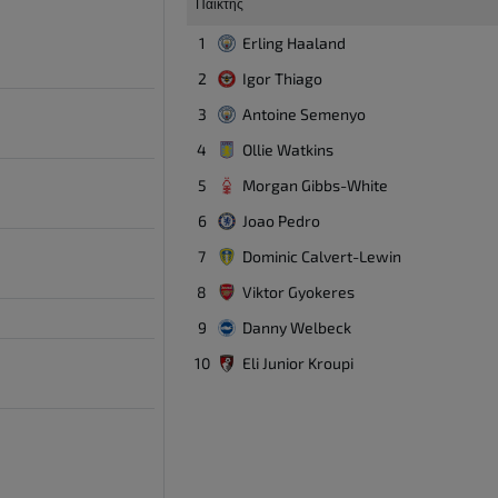
Παίκτης
1
Erling Haaland
2
Igor Thiago
3
Antoine Semenyo
4
Ollie Watkins
5
Morgan Gibbs-White
6
Joao Pedro
7
Dominic Calvert-Lewin
8
Viktor Gyokeres
9
Danny Welbeck
10
Eli Junior Kroupi