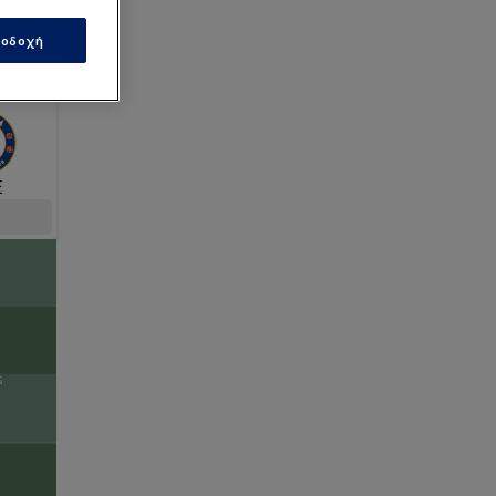
οδοχή
Ε
G