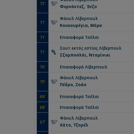
73
'
Φερνάντεζ, Ένζο
Φάουλ
Λίβερπουλ
71
'
Κουκουρέγια, Μάρκ
71
'
Επαναφορά
Τσέλσι
Σουτ εκτός εστίας
Λίβερπουλ
71
'
Σζομποσλάι, Ντομίνικι
70
'
Επαναφορά
Λίβερπουλ
Φάουλ
Λίβερπουλ
70
'
Πέδρο, Ζοάο
69
'
Επαναφορά
Τσέλσι
68
'
Επαναφορά
Τσέλσι
Φάουλ
Λίβερπουλ
67
'
Χάτο, Τζορέλ