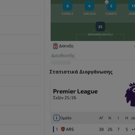
35'
6
4
5
17
Γκολ ( 1 : 0 )
KERKEZ
VAN DIJK
KONATE
JON
Ryan Gravenberch
6'
25
MAMARDASHVILI
Διάταξη
Διευθυντής
Arne Slot
Στατιστικά Διοργάνωσης
Αναπληρωματικοί
Premier League
67'
Σεζόν 25/26
9
Alexander Isak
Επιθετικός
Ομάδα
ΑΓ
Ν
Ι
Η
Δ
77'
14
Federico Chiesa
Μέσος
1
ARS
38
26
7
5
+