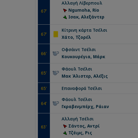
Αλλαγή
Λίβερπουλ
Ngumoha, Rio
67
'
Ισακ, Αλεξάντερ
Κίτρινη κάρτα
Τσέλσι
67
'
Χάτο, Τζορέλ
Οφσάιντ
Τσέλσι
66
'
Κουκουρέγια, Μάρκ
Φάουλ
Τσέλσι
65
'
Μακ Άλιστερ, Αλέξις
65
'
Επαναφορά
Τσέλσι
Φάουλ
Τσέλσι
64
'
Γκραβενμπέρχ, Ράιαν
Αλλαγή
Τσέλσι
Σάντος, Αντρί
63
'
Τζέιμς, Ρις