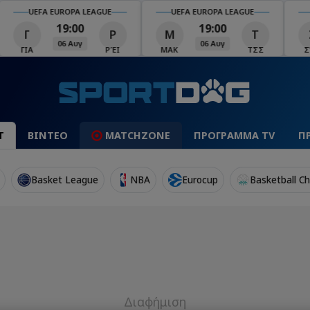
UEFA EUROPA LEAGUE
UEFA EUROPA LEAGUE
U
19:00
19:00
Γ
Ρ
Μ
Τ
Σ
06 Αυγ
06 Αυγ
ΓΙΑ
ΡΈΙ
ΜΑΚ
ΤΣΣ
ΣΆΛ
Τ
ΒΙΝΤΕΟ
MATCHZONE
ΠΡΟΓΡΑΜΜΑ TV
Π
Basket League
NBA
Eurocup
Basketball C