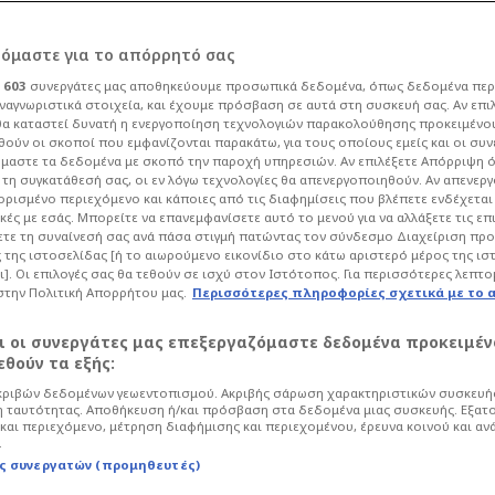
ρόμαστε για το απόρρητό σας
ι
603
συνεργάτες μας αποθηκεύουμε προσωπικά δεδομένα, όπως δεδομένα περ
ναγνωριστικά στοιχεία, και έχουμε πρόσβαση σε αυτά στη συσκευή σας. Αν επι
α καταστεί δυνατή η ενεργοποίηση τεχνολογιών παρακολούθησης προκειμένο
υ Σπανούλη -
ούν οι σκοποί που εμφανίζονται παρακάτω, για τους οποίους εμείς και οι συν
μαστε τα δεδομένα με σκοπό την παροχή υπηρεσιών. Αν επιλέξετε Απόρριψη 
τη συγκατάθεσή σας, οι εν λόγω τεχνολογίες θα απενεργοποιηθούν. Αν απενερ
ιάδα, μίλησα με 12
 ορισμένο περιεχόμενο και κάποιες από τις διαφημίσεις που βλέπετε ενδέχεται 
κές με εσάς. Μπορείτε να επανεμφανίσετε αυτό το μενού για να αλλάξετε τις επ
τε τη συναίνεσή σας ανά πάσα στιγμή πατώντας τον σύνδεσμο Διαχείριση πρ
άλυψη για
 της ιστοσελίδας [ή το αιωρούμενο εικονίδιο στο κάτω αριστερό μέρος της ισ
ι]. Οι επιλογές σας θα τεθούν σε ισχύ στον Ιστότοπος. Για περισσότερες λεπτο
στην Πολιτική Απορρήτου μας.
Περισσότερες πληροφορίες σχετικά με το 
αι οι συνεργάτες μας επεξεργαζόμαστε δεδομένα προκειμέν
κετ
θούν τα εξής:
ριβών δεδομένων γεωεντοπισμού. Ακριβής σάρωση χαρακτηριστικών συσκευής
μέρι της Τρίτης (3/10) ως ο νέος
 ταυτότητας. Αποθήκευση ή/και πρόσβαση στα δεδομένα μιας συσκευής. Εξατ
λώντας στον Τύπο αναφέρθηκε τόσο
και περιεχόμενο, μέτρηση διαφήμισης και περιεχομένου, έρευνα κοινού και αν
.
ίπε με τον Greek Freak σε συνομιλία που
ς συνεργατών (προμηθευτές)