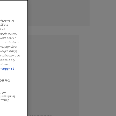
ιήγησης ή
λέξετε
υ να
εργάτες μας
όλων όλων ή
γοποιηθούν οι
να μην είναι
ιλογές σας ή
οτιμήσεων στο
τοσελίδας,
μέρειες
απόρρητό
ου να
 για
ομικευμένη
άπτυξη