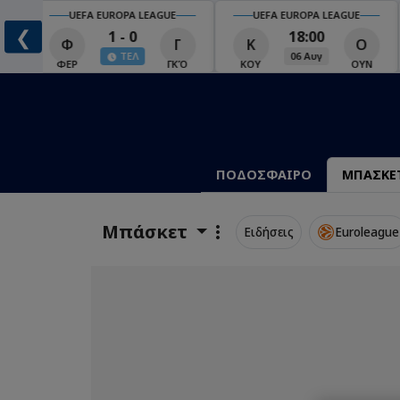
UEFA EUROPA LEAGUE
UEFA EUROPA LEAGUE
❮
1 - 0
18:00
Φ
Γ
Κ
Ο
ΤΕΛ
06 Αυγ
Ο
ΦΕΡ
ΓΚΌ
ΚΟΥ
ΟΥΝ
ΠΟΔΟΣΦΑΙΡΟ
ΜΠΑΣΚΕ
Μπάσκετ
Ειδήσεις
Euroleague