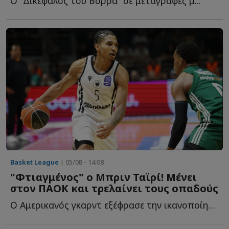
Ο “Δικέφαλος του Βορρά” σε μεταγραφές μ...
Basket League
| 05/08 - 14:08
"Φτιαγμένος" ο Μπριν Ταϊρί! Μένει
στον ΠΑΟΚ και τρελαίνει τους οπαδούς
Ο Αμερικανός γκαρντ εξέφρασε την ικανοποίησή του για τ...