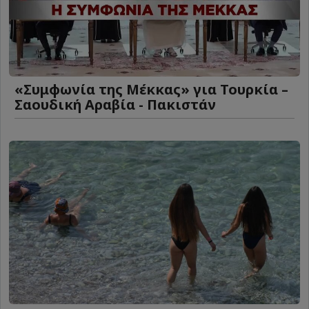
«Συμφωνία της Μέκκας» για Τουρκία –
Σαουδική Αραβία - Πακιστάν