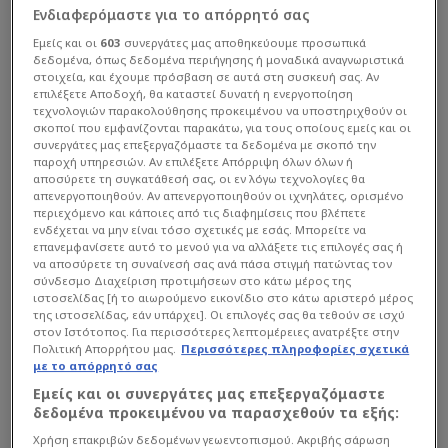
Ενδιαφερόμαστε για το απόρρητό σας
Εμείς και οι
603
συνεργάτες μας αποθηκεύουμε προσωπικά
δεδομένα, όπως δεδομένα περιήγησης ή μοναδικά αναγνωριστικά
στοιχεία, και έχουμε πρόσβαση σε αυτά στη συσκευή σας. Αν
επιλέξετε Αποδοχή, θα καταστεί δυνατή η ενεργοποίηση
τεχνολογιών παρακολούθησης προκειμένου να υποστηριχθούν οι
σκοποί που εμφανίζονται παρακάτω, για τους οποίους εμείς και οι
συνεργάτες μας επεξεργαζόμαστε τα δεδομένα με σκοπό την
παροχή υπηρεσιών. Αν επιλέξετε Απόρριψη όλων όλων ή
αποσύρετε τη συγκατάθεσή σας, οι εν λόγω τεχνολογίες θα
απενεργοποιηθούν. Αν απενεργοποιηθούν οι ιχνηλάτες, ορισμένο
περιεχόμενο και κάποιες από τις διαφημίσεις που βλέπετε
ενδέχεται να μην είναι τόσο σχετικές με εσάς. Μπορείτε να
επανεμφανίσετε αυτό το μενού για να αλλάξετε τις επιλογές σας ή
να αποσύρετε τη συναίνεσή σας ανά πάσα στιγμή πατώντας τον
σύνδεσμο Διαχείριση προτιμήσεων στο κάτω μέρος της
ιστοσελίδας [ή το αιωρούμενο εικονίδιο στο κάτω αριστερό μέρος
της ιστοσελίδας, εάν υπάρχει]. Οι επιλογές σας θα τεθούν σε ισχύ
στον Ιστότοπος. Για περισσότερες λεπτομέρειες ανατρέξτε στην
Πολιτική Απορρήτου μας.
Περισσότερες πληροφορίες σχετικά
με το απόρρητό σας
Εμείς και οι συνεργάτες μας επεξεργαζόμαστε
δεδομένα προκειμένου να παρασχεθούν τα εξής:
Χρήση επακριβών δεδομένων γεωεντοπισμού. Ακριβής σάρωση