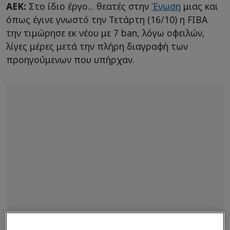
ΑΕΚ:
Στο ίδιο έργο... θεατές στην
Ένωση
μιας και
όπως έγινε γνωστό την Τετάρτη (16/10) η FIBA
την τιμώρησε εκ νέου με 7 ban, λόγω οφειλών,
λίγες μέρες μετά την πλήρη διαγραφή των
προηγούμενων που υπήρχαν.