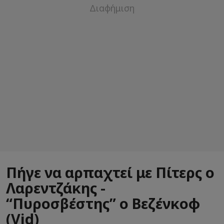
Πήγε να αρπαχτεί με Πίτερς ο
Λαρεντζάκης -
“Πυροσβέστης” ο Βεζένκοφ
(Vid)