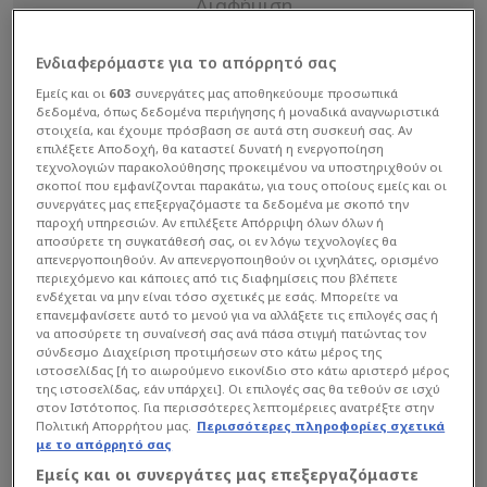
Ενδιαφερόμαστε για το απόρρητό σας
Εμείς και οι
603
συνεργάτες μας αποθηκεύουμε προσωπικά
δεδομένα, όπως δεδομένα περιήγησης ή μοναδικά αναγνωριστικά
στοιχεία, και έχουμε πρόσβαση σε αυτά στη συσκευή σας. Αν
επιλέξετε Αποδοχή, θα καταστεί δυνατή η ενεργοποίηση
τεχνολογιών παρακολούθησης προκειμένου να υποστηριχθούν οι
σκοποί που εμφανίζονται παρακάτω, για τους οποίους εμείς και οι
συνεργάτες μας επεξεργαζόμαστε τα δεδομένα με σκοπό την
παροχή υπηρεσιών. Αν επιλέξετε Απόρριψη όλων όλων ή
αποσύρετε τη συγκατάθεσή σας, οι εν λόγω τεχνολογίες θα
απενεργοποιηθούν. Αν απενεργοποιηθούν οι ιχνηλάτες, ορισμένο
περιεχόμενο και κάποιες από τις διαφημίσεις που βλέπετε
ενδέχεται να μην είναι τόσο σχετικές με εσάς. Μπορείτε να
επανεμφανίσετε αυτό το μενού για να αλλάξετε τις επιλογές σας ή
να αποσύρετε τη συναίνεσή σας ανά πάσα στιγμή πατώντας τον
σύνδεσμο Διαχείριση προτιμήσεων στο κάτω μέρος της
Είχαν κακή συνεννόηση σε μια επίθεση οι δύο
ιστοσελίδας [ή το αιωρούμενο εικονίδιο στο κάτω αριστερό μέρος
της ιστοσελίδας, εάν υπάρχει]. Οι επιλογές σας θα τεθούν σε ισχύ
«ερυθρόλευκοι», στην εξέλιξη της φάσης οι
στον Ιστότοπος. Για περισσότερες λεπτομέρειες ανατρέξτε στην
γηπεδούχοι κέρδισαν φάουλ και υπήρξε έντονος
Πολιτική Απορρήτου μας.
Περισσότερες πληροφορίες σχετικά
με το απόρρητό σας
διάλογος για λίγα δευτερόλεπτα, για να παίξει το
Εμείς και οι συνεργάτες μας επεξεργαζόμαστε
ρόλο του… πυροσβέστη ο Σάσα Βεζένκοφ.