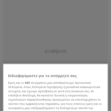
Ενδιαφερόμαστε για το απόρρητό σας
Εμείς και οι
603
συνεργάτες μας αποθηκεύουμε προσωπικά
δεδομένα, όπως δεδομένα περιήγησης ή μοναδικά αναγνωριστικά
στοιχεία, και έχουμε πρόσβαση σε αυτά στη συσκευή σας. Αν
επιλέξετε Αποδοχή, θα καταστεί δυνατή η ενεργοποίηση
τεχνολογιών παρακολούθησης προκειμένου να υποστηριχθούν οι
σκοποί που εμφανίζονται παρακάτω, για τους οποίους εμείς και οι
συνεργάτες μας επεξεργαζόμαστε τα δεδομένα με σκοπό την