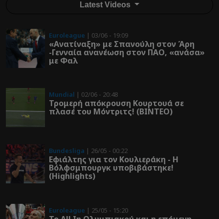
Latest Videos
Euroleague
| 03/06 - 19:09
«Ανατίναξη» με Σπανούλη στον Άρη
-Γενναία ανανέωση στον ΠΑΟ, «ανάσα»
με Φαλ
Mundial
| 02/06 - 20:48
Τρομερή απόκρουση Κουρτουά σε
πλασέ του Μόντριτς! (ΒΙΝΤΕΟ)
Bundesliga
| 26/05 - 00:22
Εφιάλτης για τον Κουλιεράκη - Η
Βόλφσμπουργκ υποβιβάστηκε!
(Highlights)
Euroleague
| 25/05 - 15:20
Το All In Ολυμπιακού και η επόμενη