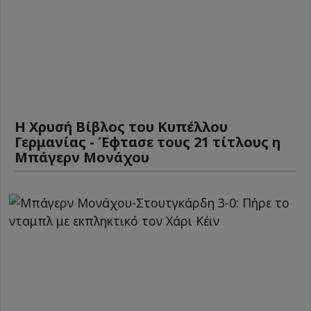
Η Χρυσή Βίβλος του Κυπέλλου
Γερμανίας - Έφτασε τους 21 τίτλους η
Μπάγερν Μονάχου