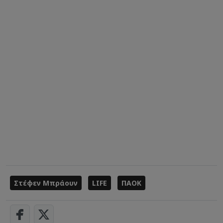
Στέφεν Μπράουν
LIFE
ΠΑΟΚ