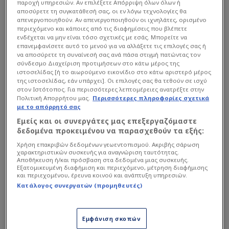
παροχή υπηρεσιών. Αν επιλέξετε Απόρριψη όλων όλων ή
αποσύρετε τη συγκατάθεσή σας, οι εν λόγω τεχνολογίες θα
απενεργοποιηθούν. Αν απενεργοποιηθούν οι ιχνηλάτες, ορισμένο
περιεχόμενο και κάποιες από τις διαφημίσεις που βλέπετε
ενδέχεται να μην είναι τόσο σχετικές με εσάς. Μπορείτε να
Σε μία ακόμη σημαντική μεταγραφή προχώρησε η
επανεμφανίσετε αυτό το μενού για να αλλάξετε τις επιλογές σας ή
να αποσύρετε τη συναίνεσή σας ανά πάσα στιγμή πατώντας τον
ΚΑΕ ΠΑΟΚ, καθώς το πρωί της Κυριακής
σύνδεσμο Διαχείριση προτιμήσεων στο κάτω μέρος της
ανακοίνωσε την απόκτηση του Στέφεν Μπράουν
ιστοσελίδας [ή το αιωρούμενο εικονίδιο στο κάτω αριστερό μέρος
της ιστοσελίδας, εάν υπάρχει]. Οι επιλογές σας θα τεθούν σε ισχύ
που προέρχεται από μία εξαιρετική σεζόν στη
στον Ιστότοπος. Για περισσότερες λεπτομέρειες ανατρέξτε στην
Νίμπουρκ σε πρωτάθλημα και BCL.
Πολιτική Απορρήτου μας.
Περισσότερες πληροφορίες σχετικά
με το απόρρητό σας
Εμείς και οι συνεργάτες μας επεξεργαζόμαστε
Αναλυτικά:
δεδομένα προκειμένου να παρασχεθούν τα εξής:
Χρήση επακριβών δεδομένων γεωεντοπισμού. Ακριβής σάρωση
χαρακτηριστικών συσκευής για αναγνώριση ταυτότητας.
Αποθήκευση ή/και πρόσβαση στα δεδομένα μιας συσκευής.
Εξατομικευμένη διαφήμιση και περιεχόμενο, μέτρηση διαφήμισης
και περιεχομένου, έρευνα κοινού και ανάπτυξη υπηρεσιών.
Κατάλογος συνεργατών (προμηθευτές)
Εμφάνιση σκοπών