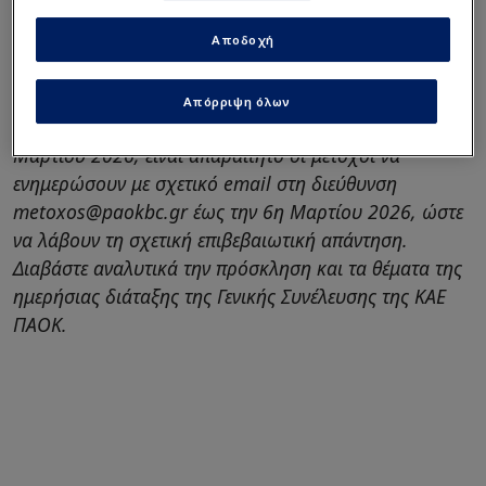
τους μετόχους της εταιρίας σε Τακτική Γενική
Συνέλευση, που θα πραγματοποιηθεί την Τρίτη 10
Αποδοχή
Μαρτίου 2026 στις 10:00 στο PAOK Sports Arena.
Απόρριψη όλων
Για τη συμμετοχή στη Γενική Συνέλευση της 10ης
Μαρτίου 2026, είναι απαραίτητο οι μέτοχοι να
ενημερώσουν με σχετικό email στη διεύθυνση
metoxos@paokbc.gr
έως την 6η Μαρτίου 2026, ώστε
να λάβουν τη σχετική επιβεβαιωτική απάντηση.
Διαβάστε αναλυτικά την πρόσκληση και τα θέματα της
ημερήσιας διάταξης της Γενικής Συνέλευσης της ΚΑΕ
ΠΑΟΚ.