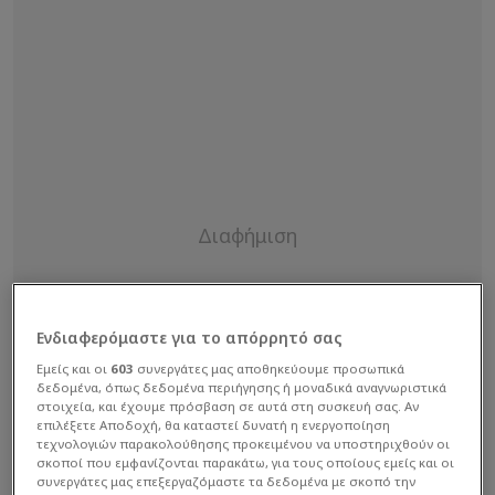
Ενδιαφερόμαστε για το απόρρητό σας
Εμείς και οι
603
συνεργάτες μας αποθηκεύουμε προσωπικά
δεδομένα, όπως δεδομένα περιήγησης ή μοναδικά αναγνωριστικά
στοιχεία, και έχουμε πρόσβαση σε αυτά στη συσκευή σας. Αν
επιλέξετε Αποδοχή, θα καταστεί δυνατή η ενεργοποίηση
τεχνολογιών παρακολούθησης προκειμένου να υποστηριχθούν οι
σκοποί που εμφανίζονται παρακάτω, για τους οποίους εμείς και οι
συνεργάτες μας επεξεργαζόμαστε τα δεδομένα με σκοπό την