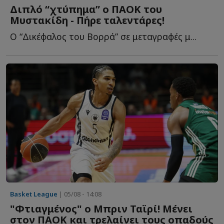
Διπλό “χτύπημα” ο ΠΑΟΚ του
Μυστακίδη - Πήρε ταλεντάρες!
Ο “Δικέφαλος του Βορρά” σε μεταγραφές μ...
Basket League
| 05/08 - 14:08
"Φτιαγμένος" ο Μπριν Ταϊρί! Μένει
στον ΠΑΟΚ και τρελαίνει τους οπαδούς