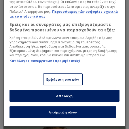
της ιστοσελίδας, εάν υπάρχει]. Οι επιλογές σας θα τεθούν σε ισχύ
Μαρούσι είχε ήδη προαναγγείλει ότι θα κινηθεί
στον Ιστότοπος. Για περισσότερες λεπτομέρειες ανατρέξτε στην
Πολιτική Απορρήτου μας.
Περισσότερες πληροφορίες σχετικά
νομικά, έπειτα από τη δημόσια τοποθέτηση του
με το απόρρητό σας
Ντικούδη, η οποία θεωρήθηκε από την πλευρά
Εμείς και οι συνεργάτες μας επεξεργαζόμαστε
της ομάδας ως προσωπική επίθεση προς τον
δεδομένα προκειμένου να παρασχεθούν τα εξής:
Έλληνα τεχνικό.
Χρήση επακριβών δεδομένων γεωεντοπισμού. Ακριβής σάρωση
χαρακτηριστικών συσκευής για αναγνώριση ταυτότητας.
Αποθήκευση ή/και πρόσβαση στα δεδομένα μιας συσκευής.
Εξατομικευμένη διαφήμιση και περιεχόμενο, μέτρηση διαφήμισης
Διαβάστε επίσης...
και περιεχομένου, έρευνα κοινού και ανάπτυξη υπηρεσιών.
Κατάλογος συνεργατών (προμηθευτές)
Nέα “καρφιά”
Παπαθεοδώρου-
"Καταστάσεις
Εμφάνιση σκοπών
πρωτόγνωρες για το
ελληνικό μπάσκετ"
"Αποκαλυπτικά στοιχεία
για το ελληνικό μπάσκετ" -
Αποδοχή
Στη φόρα όλα!
Απόρριψη όλων