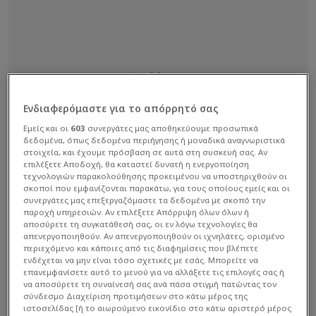
Ενδιαφερόμαστε για το απόρρητό σας
Εμείς και οι
603
συνεργάτες μας αποθηκεύουμε προσωπικά
δεδομένα, όπως δεδομένα περιήγησης ή μοναδικά αναγνωριστικά
στοιχεία, και έχουμε πρόσβαση σε αυτά στη συσκευή σας. Αν
επιλέξετε Αποδοχή, θα καταστεί δυνατή η ενεργοποίηση
τεχνολογιών παρακολούθησης προκειμένου να υποστηριχθούν οι
σκοποί που εμφανίζονται παρακάτω, για τους οποίους εμείς και οι
συνεργάτες μας επεξεργαζόμαστε τα δεδομένα με σκοπό την
παροχή υπηρεσιών. Αν επιλέξετε Απόρριψη όλων όλων ή
αποσύρετε τη συγκατάθεσή σας, οι εν λόγω τεχνολογίες θα
απενεργοποιηθούν. Αν απενεργοποιηθούν οι ιχνηλάτες, ορισμένο
περιεχόμενο και κάποιες από τις διαφημίσεις που βλέπετε
ενδέχεται να μην είναι τόσο σχετικές με εσάς. Μπορείτε να
επανεμφανίσετε αυτό το μενού για να αλλάξετε τις επιλογές σας ή
να αποσύρετε τη συναίνεσή σας ανά πάσα στιγμή πατώντας τον
σύνδεσμο Διαχείριση προτιμήσεων στο κάτω μέρος της
Σύμφωνα με όσα έχουν γίνει γνωστά, η ΚΑΕ
ιστοσελίδας [ή το αιωρούμενο εικονίδιο στο κάτω αριστερό μέρος