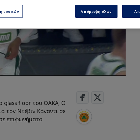
ση σκοπών
Απόρριψη όλων
Απ
ο glass floor του ΟΑΚΑ; Ο
ια τον Ντέβιν Κάναντι σε
εσε επιφωνήματα