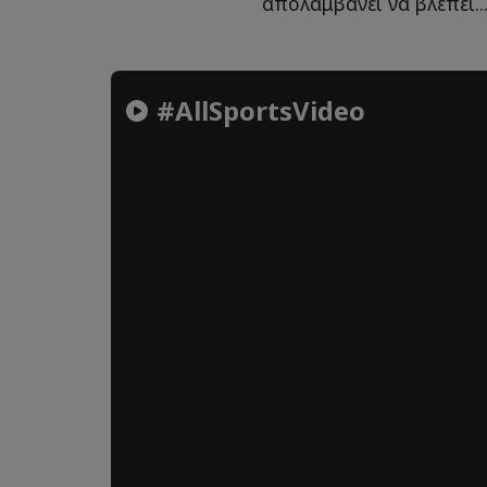
απολαμβάνει να βλέπει..
#AllSportsVideo