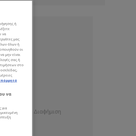
ιήγησης ή
λέξετε
υ να
εργάτες μας
όλων όλων ή
γοποιηθούν οι
να μην είναι
ιλογές σας ή
οτιμήσεων στο
τοσελίδας,
μέρειες
απόρρητό
ου να
 για
ομικευμένη
άπτυξη