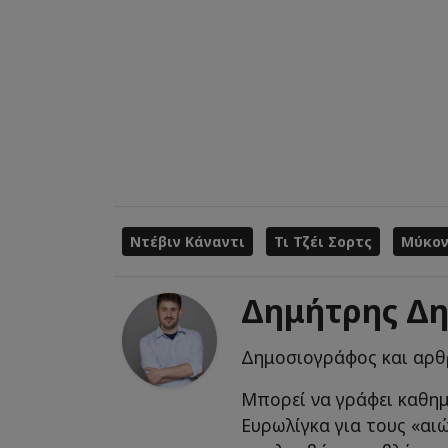
Ντέβιν Κάναντι
Τι Τζέι Σορτς
Μύκον
Δημήτρης Δ
Δημοσιογράφος και αρ
Μπορεί να γράφει καθημ
Ευρωλίγκα για τους «αι