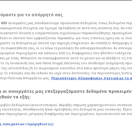
ντες ο Σορτς με τάπα
ρόμαστε για το απόρρητό σας
ι
603
συνεργάτες μας αποθηκεύουμε προσωπικά δεδομένα, όπως δεδομένα περ
Ο)
ναγνωριστικά στοιχεία, και έχουμε πρόσβαση σε αυτά στη συσκευή σας. Αν επι
α καταστεί δυνατή η ενεργοποίηση τεχνολογιών παρακολούθησης προκειμένο
ούν οι σκοποί που εμφανίζονται παρακάτω, για τους οποίους εμείς και οι συν
μαστε τα δεδομένα με σκοπό την παροχή υπηρεσιών. Αν επιλέξετε Απόρριψη 
 - 16:51
Μπάσκετ
Basket League
τη συγκατάθεσή σας, οι εν λόγω τεχνολογίες θα απενεργοποιηθούν. Αν απενερ
 ορισμένο περιεχόμενο και κάποιες από τις διαφημίσεις που βλέπετε ενδέχεται 
ηναϊκού έκοψε ψηλά τον Κάναντι σε
κές με εσάς. Μπορείτε να επανεμφανίσετε αυτό το μενού για να αλλάξετε τις επ
τε τη συναίνεσή σας ανά πάσα στιγμή πατώντας τον σύνδεσμο Διαχείριση πρ
ων, αναδεικνύοντας τα τρομερά
 της ιστοσελίδας [ή το αιωρούμενο εικονίδιο στο κάτω αριστερό μέρος της ισ
ι]. Οι επιλογές σας θα τεθούν σε ισχύ στον Ιστότοπος. Για περισσότερες λεπτο
στην Πολιτική Απορρήτου μας.
Περισσότερες πληροφορίες σχετικά με το 
αι οι συνεργάτες μας επεξεργαζόμαστε δεδομένα προκειμέν
θούν τα εξής:
ριβών δεδομένων γεωεντοπισμού. Ακριβής σάρωση χαρακτηριστικών συσκευής
 ταυτότητας. Αποθήκευση ή/και πρόσβαση στα δεδομένα μιας συσκευής. Εξατ
και περιεχόμενο, μέτρηση διαφήμισης και περιεχομένου, έρευνα κοινού και αν
.
ς συνεργατών (προμηθευτές)