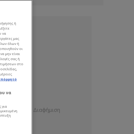
ιήγησης ή
λέξετε
υ να
εργάτες μας
όλων όλων ή
γοποιηθούν οι
να μην είναι
ιλογές σας ή
οτιμήσεων στο
τοσελίδας,
μέρειες
απόρρητό
ου να
 για
ομικευμένη
άπτυξη