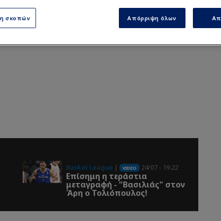
ση σκοπών
Απόρριψη όλων
Απ
Basket League
|
24/07 - 19:22
VIDEO
Επίσημη η τεράστια
μεταγραφή - "Βασιλιάς" στον
Άρη ο Τολιόπουλος!