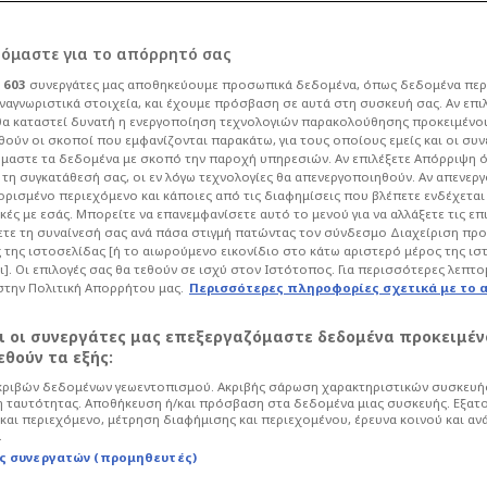
ν επιστροφή στην
ρόμαστε για το απόρρητό σας
ι
603
συνεργάτες μας αποθηκεύουμε προσωπικά δεδομένα, όπως δεδομένα περ
ς - Χρυσή
ναγνωριστικά στοιχεία, και έχουμε πρόσβαση σε αυτά στη συσκευή σας. Αν επι
α καταστεί δυνατή η ενεργοποίηση τεχνολογιών παρακολούθησης προκειμένο
ούν οι σκοποί που εμφανίζονται παρακάτω, για τους οποίους εμείς και οι συν
ούπες
μαστε τα δεδομένα με σκοπό την παροχή υπηρεσιών. Αν επιλέξετε Απόρριψη 
τη συγκατάθεσή σας, οι εν λόγω τεχνολογίες θα απενεργοποιηθούν. Αν απενερ
 ορισμένο περιεχόμενο και κάποιες από τις διαφημίσεις που βλέπετε ενδέχεται 
κές με εσάς. Μπορείτε να επανεμφανίσετε αυτό το μενού για να αλλάξετε τις επ
Μπάσκετ
Basket League
τε τη συναίνεσή σας ανά πάσα στιγμή πατώντας τον σύνδεσμο Διαχείριση πρ
 της ιστοσελίδας [ή το αιωρούμενο εικονίδιο στο κάτω αριστερό μέρος της ισ
ζάν για δύο πολύ σημαντικούς λόγους
ι]. Οι επιλογές σας θα τεθούν σε ισχύ στον Ιστότοπος. Για περισσότερες λεπτο
στην Ελλάδα. Τα χρήματα που θα πάρει
στην Πολιτική Απορρήτου μας.
Περισσότερες πληροφορίες σχετικά με το 
αι οι συνεργάτες μας επεξεργαζόμαστε δεδομένα προκειμέν
θούν τα εξής:
ριβών δεδομένων γεωεντοπισμού. Ακριβής σάρωση χαρακτηριστικών συσκευής
 ταυτότητας. Αποθήκευση ή/και πρόσβαση στα δεδομένα μιας συσκευής. Εξατ
και περιεχόμενο, μέτρηση διαφήμισης και περιεχομένου, έρευνα κοινού και αν
.
ς συνεργατών (προμηθευτές)