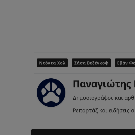
Ντόντα Χολ
Σάσα Βεζένκοφ
Εβάν Φο
Παναγιώτης
Δημοσιογράφος και αρθ
Ρεπορτάζ και ειδήσεις α