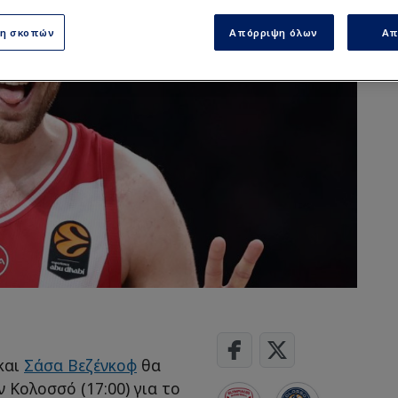
ση σκοπών
Απόρριψη όλων
Απ
και
Σάσα Βεζένκοφ
θα
 Κολοσσό (17:00) για το