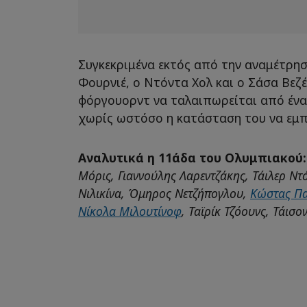
Συγκεκριμένα εκτός από την αναμέτρησ
Φουρνιέ, ο Ντόντα Χολ και ο Σάσα Βεζ
φόργουορντ να ταλαιπωρείται από ένα 
χωρίς ωστόσο η κατάσταση του να εμπ
Αναλυτικά η 11άδα του Ολυμπιακού
Μόρις, Γιαννούλης Λαρεντζάκης, Τάιλερ Ντ
Νιλικίνα, Όμηρος Νετζήπογλου,
Κώστας Π
Νίκολα Μιλουτίνοφ
, Ταϊρίκ Τζόουνς, Τάισ