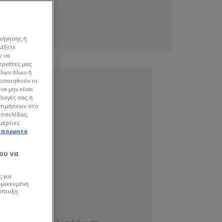
ιήγησης ή
λέξετε
υ να
εργάτες μας
όλων όλων ή
γοποιηθούν οι
να μην είναι
ιλογές σας ή
οτιμήσεων στο
τοσελίδας,
μέρειες
απόρρητό
ου να
 για
ομικευμένη
άπτυξη