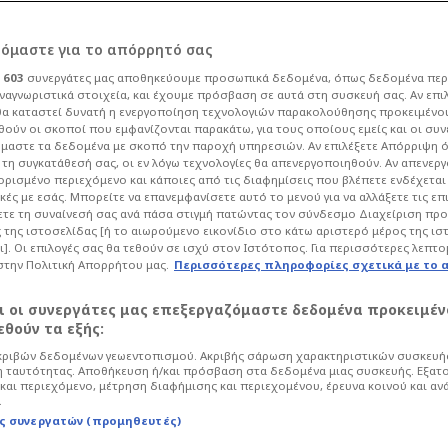
ρόμαστε για το απόρρητό σας
ι
603
συνεργάτες μας αποθηκεύουμε προσωπικά δεδομένα, όπως δεδομένα περ
ναγνωριστικά στοιχεία, και έχουμε πρόσβαση σε αυτά στη συσκευή σας. Αν επι
α καταστεί δυνατή η ενεργοποίηση τεχνολογιών παρακολούθησης προκειμένο
Χολ και Βεζένκοφ ο
ούν οι σκοποί που εμφανίζονται παρακάτω, για τους οποίους εμείς και οι συν
μαστε τα δεδομένα με σκοπό την παροχή υπηρεσιών. Αν επιλέξετε Απόρριψη 
τη συγκατάθεσή σας, οι εν λόγω τεχνολογίες θα απενεργοποιηθούν. Αν απενερ
 ορισμένο περιεχόμενο και κάποιες από τις διαφημίσεις που βλέπετε ενδέχεται 
κές με εσάς. Μπορείτε να επανεμφανίσετε αυτό το μενού για να αλλάξετε τις επ
τε τη συναίνεσή σας ανά πάσα στιγμή πατώντας τον σύνδεσμο Διαχείριση πρ
 της ιστοσελίδας [ή το αιωρούμενο εικονίδιο στο κάτω αριστερό μέρος της ισ
48
Μπάσκετ
Basket League
ι]. Οι επιλογές σας θα τεθούν σε ισχύ στον Ιστότοπος. Για περισσότερες λεπτο
στην Πολιτική Απορρήτου μας.
Περισσότερες πληροφορίες σχετικά με το 
 τον Κολοσσό Ρόδου (17:00) στο Game 1
, με τον Γιώργο Μπαρτζώκα να βλέπει
αι οι συνεργάτες μας επεξεργαζόμαστε δεδομένα προκειμέν
ο του.
θούν τα εξής:
ριβών δεδομένων γεωεντοπισμού. Ακριβής σάρωση χαρακτηριστικών συσκευής
 ταυτότητας. Αποθήκευση ή/και πρόσβαση στα δεδομένα μιας συσκευής. Εξατ
και περιεχόμενο, μέτρηση διαφήμισης και περιεχομένου, έρευνα κοινού και αν
.
ς συνεργατών (προμηθευτές)