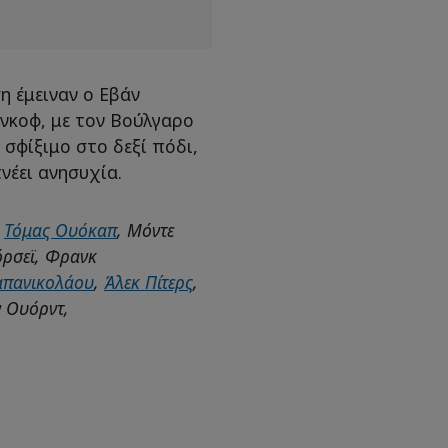
η έμειναν ο Εβάν
ένκοφ, με τον Βούλγαρο
σφίξιμο στο δεξί πόδι,
νέει ανησυχία.
:
Τόμας Ουόκαπ
, Μόντε
όρσεϊ, Φρανκ
απανικολάου
,
Άλεκ Πίτερς
,
ον Ουόρντ,