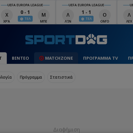
UEFA EUROPA LEAGUE
UEFA EUROPA LEAGUE
U
0 - 1
1 - 1
Χ
Μ
Λ
Ο
Λ
ΤΕΛ
ΤΕΛ
ΧΡΆ
ΜΠΕ
ΛΊΝ
ΟΜΌ
ΛΕΧ
Τ
ΒΙΝΤΕΟ
MATCHZONE
ΠΡΟΓΡΑΜΜΑ TV
Π
ολογία
Πρόγραμμα
Στατιστικά