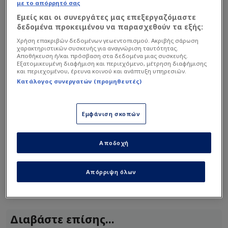
με το απόρρητό σας
Εμείς και οι συνεργάτες μας επεξεργαζόμαστε
δεδομένα προκειμένου να παρασχεθούν τα εξής:
Στο συγκεκριμένο δημοσίευμα αναφέρεται ότι το
Χρήση επακριβών δεδομένων γεωεντοπισμού. Ακριβής σάρωση
χαρακτηριστικών συσκευής για αναγνώριση ταυτότητας.
κόστος για την αγορά της έκτασης κυμάνθηκε
Αποθήκευση ή/και πρόσβαση στα δεδομένα μιας συσκευής.
Εξατομικευμένη διαφήμιση και περιεχόμενο, μέτρηση διαφήμισης
από ένα ως δύο εκατομμύρια ευρώ
. Την ίδια
και περιεχομένου, έρευνα κοινού και ανάπτυξη υπηρεσιών.
στιγμή αυτό για την ανέγερση όλων των
Κατάλογος συνεργατών (προμηθευτές)
εγκαταστάσεων αναμένεται να φτάσει στα εννέα
εκατομμύρια ευρώ.
Εμφάνιση σκοπών
Μάλιστα επισημαίνεται ότι από την πλευρά του
Αποδοχή
κ. Μυστακίδη έχει δοθεί ξεκάθαρη εντολή να
γίνουν οι εργασίες με τάχιστο ρυθμό και τα
πάντα να είναι έτοιμα μέχρι την προθεσμία που
Απόρριψη όλων
έχει ανακοινωθεί από την ΚΑΕ
Διαβάστε επίσης...