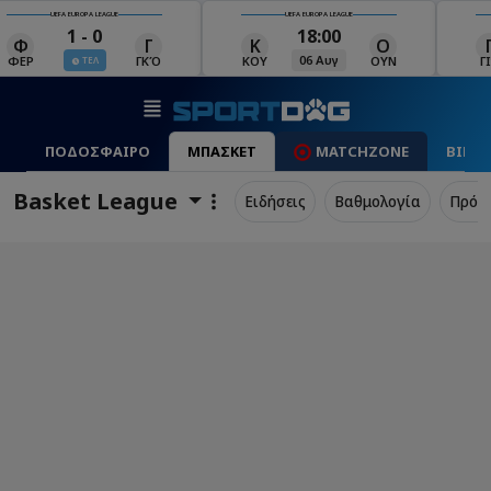
UEFA EUROPA LEAGUE
UEFA EUROPA LEAGUE
18:00
19:00
Κ
Ο
Γ
Ρ
Μ
06 Αυγ
06 Αυγ
ΚΟΥ
ΟΥΝ
ΓΙΑ
ΡΈΙ
ΜΑ
ΠΟΔΟΣΦΑΙΡΟ
ΜΠΑΣΚΕΤ
MATCHZONE
ΒΙΝΤ
Basket League
Ειδήσεις
Βαθμολογία
Πρόγ