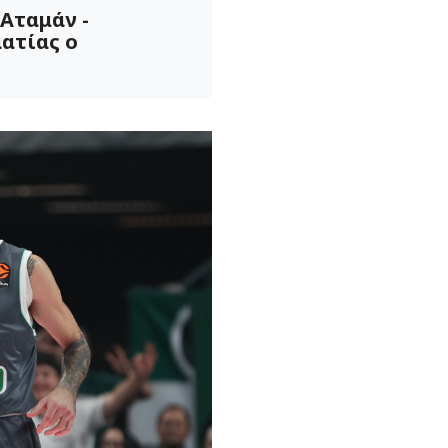
Αταμάν -
ατίας ο