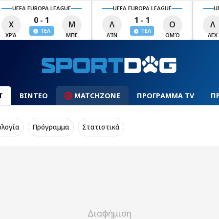
UEFA EUROPA LEAGUE
UEFA EUROPA LEAGUE
U
0 - 1
1 - 1
Χ
Μ
Λ
Ο
Λ
ΤΕΛ
ΤΕΛ
ΧΡΆ
ΜΠΕ
ΛΊΝ
ΟΜΌ
ΛΕΧ
Τ
ΒΙΝΤΕΟ
MATCHZONE
ΠΡΟΓΡΑΜΜΑ TV
Π
ολογία
Πρόγραμμα
Στατιστικά