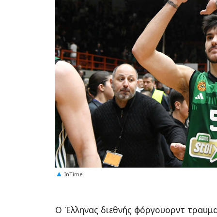
Εμφάνι
InTime
Ο Έλληνας διεθνής φόργουορντ τραυμα