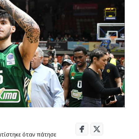
ση σκοπών
Απόρριψη όλων
Απ
τίστηκε όταν πάτησε