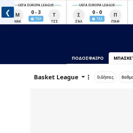
UEFA EUROPA LEAGUE
UEFA EUROPA LEAGUE
❮
0 - 3
0 - 0
Μ
Τ
Σ
Π
ΤΕΛ
ΤΕΛ
ΜΑΚ
ΤΣΣ
ΣΆΛ
ΠΆΦ
ΠΟΔΟΣΦΑΙΡΟ
ΜΠΑΣΚΕ
Basket League
Ειδήσεις
Βαθμ