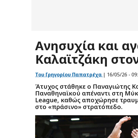
Ενδιαφε
Εμείς και ο
μοναδικά α
Αποδοχή, θ
Ανησυχία και αγ
υποστηριχθ
επεξεργαζό
αποσύρετε 
Καλαϊτζάκη στο
ιχνηλάτες,
τόσο σχετι
να αποσύρε
κάτω μέρος
Του Γρηγορίου Παπατρέχα
| 16/05/26 - 09
εάν υπάρχε
ανατρέξτε 
Άτυχος στάθηκε ο Παναγιώτης Κ
σας
Παναθηναϊκού απέναντι στη Μύκο
Εμείς κ
League, καθώς αποχώρησε τραυμ
παρασχε
στο «πράσινο» στρατόπεδο.
Χρήση επακ
αναγνώριση
διαφήμιση 
υπηρεσιών
Κατάλογο