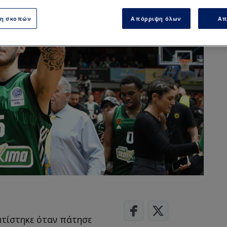
ση σκοπών
Απόρριψη όλων
Απ
τίστηκε όταν πάτησε