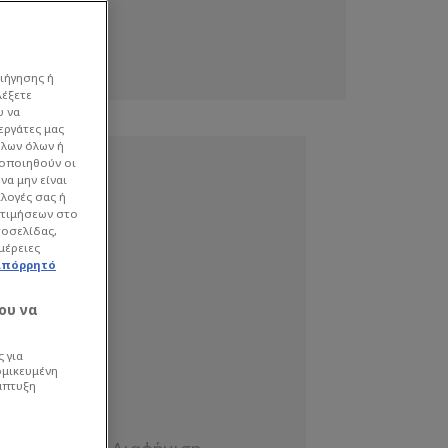
ιήγησης ή
λέξετε
υ να
εργάτες μας
όλων όλων ή
γοποιηθούν οι
να μην είναι
ιλογές σας ή
οτιμήσεων στο
τοσελίδας,
μέρειες
απόρρητό
ου να
 για
ομικευμένη
άπτυξη