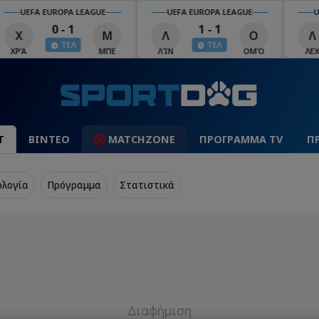
UEFA EUROPA LEAGUE
UEFA EUROPA LEAGUE
U
0 - 1
1 - 1
Χ
Μ
Λ
Ο
Λ
ΤΕΛ
ΤΕΛ
ΧΡΆ
ΜΠΕ
ΛΊΝ
ΟΜΌ
ΛΕΧ
Τ
ΒΙΝΤΕΟ
MATCHZONE
ΠΡΟΓΡΑΜΜΑ TV
Π
ολογία
Πρόγραμμα
Στατιστικά