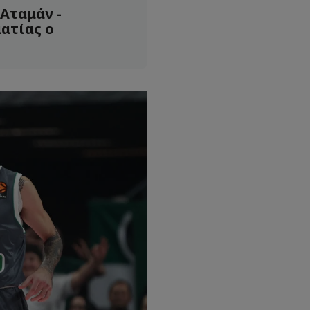
Αταμάν -
ατίας ο