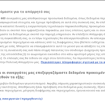
ρόμαστε για το απόρρητό σας
ι
603
συνεργάτες μας αποθηκεύουμε προσωπικά δεδομένα, όπως δεδομένα περ
ναγνωριστικά στοιχεία, και έχουμε πρόσβαση σε αυτά στη συσκευή σας. Αν επι
α καταστεί δυνατή η ενεργοποίηση τεχνολογιών παρακολούθησης προκειμένο
ωνία για
ούν οι σκοποί που εμφανίζονται παρακάτω, για τους οποίους εμείς και οι συν
μαστε τα δεδομένα με σκοπό την παροχή υπηρεσιών. Αν επιλέξετε Απόρριψη 
τη συγκατάθεσή σας, οι εν λόγω τεχνολογίες θα απενεργοποιηθούν. Αν απενερ
ν Παναθηναϊκό!
 ορισμένο περιεχόμενο και κάποιες από τις διαφημίσεις που βλέπετε ενδέχεται 
κές με εσάς. Μπορείτε να επανεμφανίσετε αυτό το μενού για να αλλάξετε τις επ
τε τη συναίνεσή σας ανά πάσα στιγμή πατώντας τον σύνδεσμο Διαχείριση πρ
 της ιστοσελίδας [ή το αιωρούμενο εικονίδιο στο κάτω αριστερό μέρος της ισ
:10
Μπάσκετ
Basket League
ι]. Οι επιλογές σας θα τεθούν σε ισχύ στον Ιστότοπος. Για περισσότερες λεπτο
στην Πολιτική Απορρήτου μας.
Περισσότερες πληροφορίες σχετικά με το 
αλαϊτζάκης στην αναμέτρηση του
νο για τα προημιτελικά της Basketball
αι οι συνεργάτες μας επεξεργαζόμαστε δεδομένα προκειμέν
ατίας προκαλώντας έντονη ανησυχία
θούν τα εξής:
ριβών δεδομένων γεωεντοπισμού. Ακριβής σάρωση χαρακτηριστικών συσκευής
 ταυτότητας. Αποθήκευση ή/και πρόσβαση στα δεδομένα μιας συσκευής. Εξατ
και περιεχόμενο, μέτρηση διαφήμισης και περιεχομένου, έρευνα κοινού και αν
.
ς συνεργατών (προμηθευτές)