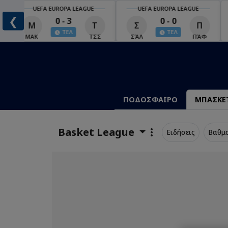
UEFA EUROPA LEAGUE
UEFA EUROPA LEAGUE
❮
0 - 3
0 - 0
Μ
Τ
Σ
Π
ΤΕΛ
ΤΕΛ
ΜΑΚ
ΤΣΣ
ΣΆΛ
ΠΆΦ
ΠΟΔΟΣΦΑΙΡΟ
ΜΠΑΣΚΕ
Basket League
Ειδήσεις
Βαθμ