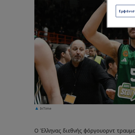
Εμφάνι
InTime
Ο Έλληνας διεθνής φόργουορντ τραυμα