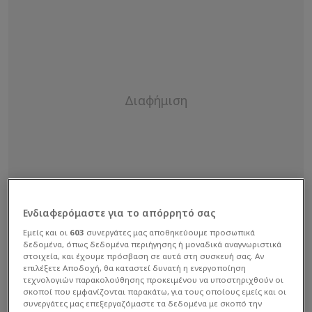
Ενδιαφερόμαστε για το απόρρητό σας
Εμείς και οι
603
συνεργάτες μας αποθηκεύουμε προσωπικά
δεδομένα, όπως δεδομένα περιήγησης ή μοναδικά αναγνωριστικά
στοιχεία, και έχουμε πρόσβαση σε αυτά στη συσκευή σας. Αν
επιλέξετε Αποδοχή, θα καταστεί δυνατή η ενεργοποίηση
τεχνολογιών παρακολούθησης προκειμένου να υποστηριχθούν οι
σκοποί που εμφανίζονται παρακάτω, για τους οποίους εμείς και οι
συνεργάτες μας επεξεργαζόμαστε τα δεδομένα με σκοπό την