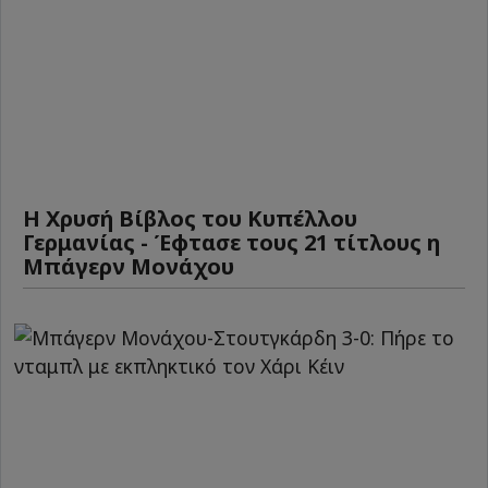
Η Χρυσή Βίβλος του Κυπέλλου
Γερμανίας - Έφτασε τους 21 τίτλους η
Μπάγερν Μονάχου