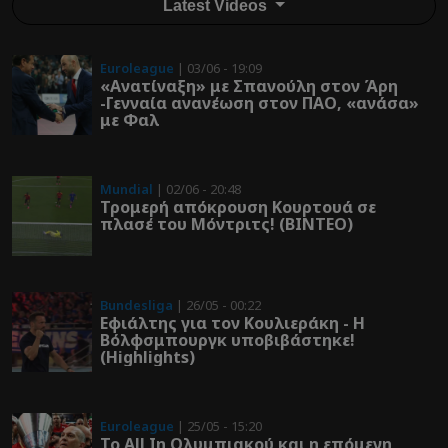
Latest Videos
Euroleague
| 03/06 - 19:09
«Ανατίναξη» με Σπανούλη στον Άρη
-Γενναία ανανέωση στον ΠΑΟ, «ανάσα»
με Φαλ
Mundial
| 02/06 - 20:48
Τρομερή απόκρουση Κουρτουά σε
πλασέ του Μόντριτς! (ΒΙΝΤΕΟ)
Bundesliga
| 26/05 - 00:22
Εφιάλτης για τον Κουλιεράκη - Η
Βόλφσμπουργκ υποβιβάστηκε!
(Highlights)
Euroleague
| 25/05 - 15:20
Το All In Ολυμπιακού και η επόμενη