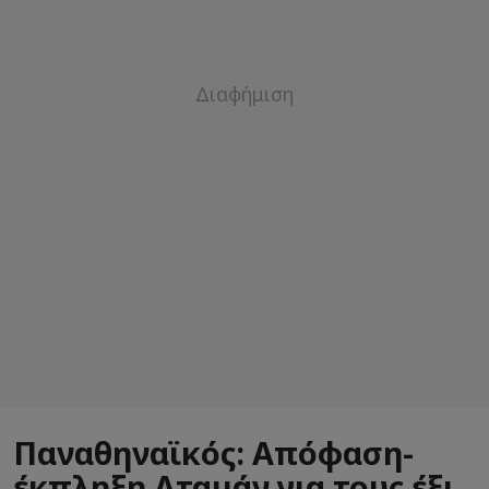
Παναθηναϊκός: Απόφαση-
έκπληξη Αταμάν για τους έξι