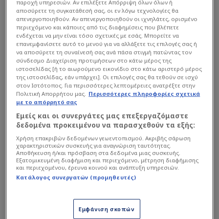
παροχή υπηρεσιών. Αν επιλέξετε Απόρριψη όλων όλων ή
αποσύρετε τη συγκατάθεσή σας, οι εν λόγω τεχνολογίες θα
Οι επιλογές που «κόπηκαν» από το rotation
απενεργοποιηθούν. Αν απενεργοποιηθούν οι ιχνηλάτες, ορισμένο
περιεχόμενο και κάποιες από τις διαφημίσεις που βλέπετε
ενδέχεται να μην είναι τόσο σχετικές με εσάς. Μπορείτε να
Διαβάστε επίσης...
επανεμφανίσετε αυτό το μενού για να αλλάξετε τις επιλογές σας ή
να αποσύρετε τη συναίνεσή σας ανά πάσα στιγμή πατώντας τον
σύνδεσμο Διαχείριση προτιμήσεων στο κάτω μέρος της
Ο Λεσόρ πήγε στο ΣΕΦ με
ιστοσελίδας [ή το αιωρούμενο εικονίδιο στο κάτω αριστερό μέρος
ταξί! (ΒΙΝΤΕΟ)
της ιστοσελίδας, εάν υπάρχει]. Οι επιλογές σας θα τεθούν σε ισχύ
στον Ιστότοπος. Για περισσότερες λεπτομέρειες ανατρέξτε στην
Πολιτική Απορρήτου μας.
Περισσότερες πληροφορίες σχετικά
με το απόρρητό σας
Η διαχείριση του ρόστερ σε μια σειρά τελικών
Εμείς και οι συνεργάτες μας επεξεργαζόμαστε
δεδομένα προκειμένου να παρασχεθούν τα εξής:
απαιτεί σκληρές αποφάσεις, και ο Αταμάν
επέλεξε να αφήσει εκτός δωδεκάδας για το
Χρήση επακριβών δεδομένων γεωεντοπισμού. Ακριβής σάρωση
χαρακτηριστικών συσκευής για αναγνώριση ταυτότητας.
πρώτο παιχνίδι δύο παίκτες με τεράστια
Αποθήκευση ή/και πρόσβαση στα δεδομένα μιας συσκευής.
Εξατομικευμένη διαφήμιση και περιεχόμενο, μέτρηση διαφήμισης
εμπειρία. Συγκεκριμένα, από την αποστολή
και περιεχομένου, έρευνα κοινού και ανάπτυξη υπηρεσιών.
του «τριφυλλιού» αποκλείστηκαν οι Κένεθ
Κατάλογος συνεργατών (προμηθευτές)
Φαρίντ και
Χουάντσο Ερνανγκόμεθ
.
Εμφάνιση σκοπών