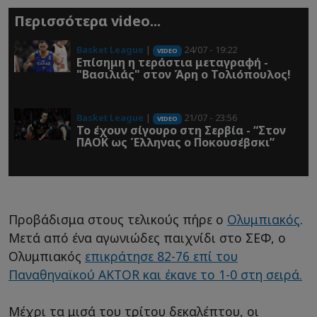
Περισσότερα video...
Basket League
|
24/07 - 19:22
VIDEO
Επίσημη η τεράστια μεταγραφή -
"Βασιλιάς" στον Άρη ο Τολιόπουλος!
Basket League
|
21/07 - 23:56
VIDEO
Το έχουν σίγουρο στη Σερβία - “Στον
ΠΑΟΚ ως Έλληνας ο Ποκουσέβσκι”
Προβάδισμα στους τελικούς πήρε ο
Ολυμπιακός
.
Μετά από ένα αγωνιώδες παιχνίδι στο ΣΕΦ, ο
Ολυμπιακός
επικράτησε 82-76 επί του
Παναθηναϊκού AKTOR και έκανε το 1-0 στη σειρά.
Μέχρι τα μισά του τρίτου δεκαλέπτου, οι