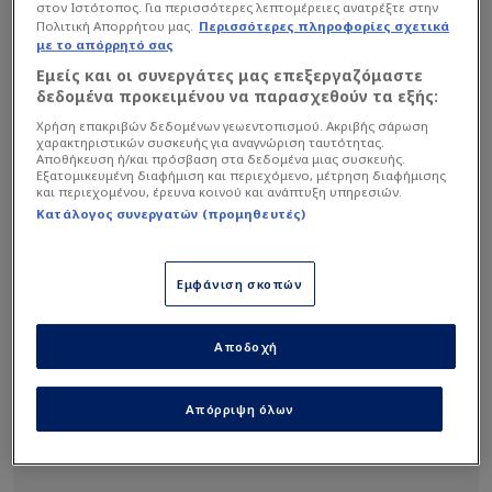
στον Ιστότοπος. Για περισσότερες λεπτομέρειες ανατρέξτε στην
«πράσινων» ήταν με 23 πόντους ο Τζέντι Όσμαν,
Πολιτική Απορρήτου μας.
Περισσότερες πληροφορίες σχετικά
ενώ 20 πόντους είχε ο
Κέντρικ Ναν
. Κάκιστη
με το απόρρητό σας
εικόνα για τον Νάιτζελ Χέιζ-Ντέιβις, που είχε
Εμείς και οι συνεργάτες μας επεξεργαζόμαστε
δεδομένα προκειμένου να παρασχεθούν τα εξής:
1/13 εντός πεδιάς και έχασε καθοριστικές
επιθέσεις.
Χρήση επακριβών δεδομένων γεωεντοπισμού. Ακριβής σάρωση
χαρακτηριστικών συσκευής για αναγνώριση ταυτότητας.
Αποθήκευση ή/και πρόσβαση στα δεδομένα μιας συσκευής.
Εξατομικευμένη διαφήμιση και περιεχόμενο, μέτρηση διαφήμισης
και περιεχομένου, έρευνα κοινού και ανάπτυξη υπηρεσιών.
Κατάλογος συνεργατών (προμηθευτές)
Εμφάνιση σκοπών
Αποδοχή
Απόρριψη όλων