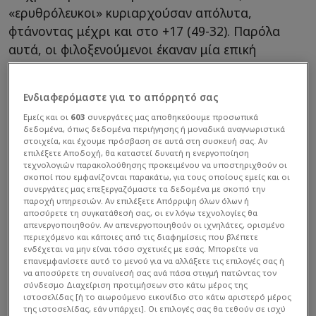
«ερυθρόλευκοι» κυριαρχούσαν απόλυτα,
φτάνοντας μέχρι και στο +17 (49-32). Παρόλα
αυτά, οι φιλοξενούμενοι έκαναν μία επική
αντεπίθεση και κατάφεραν να μπουν στη
διεκδίκηση του ροζ φύλλου, όμως η μεγάλη
Ενδιαφερόμαστε για το απόρρητό σας
αστοχία τους σε κρίσιμες επιθέσεις έγειρε την
Εμείς και οι
603
συνεργάτες μας αποθηκεύουμε προσωπικά
πλάστιγγα υπέρ των γηπεδούχων.
δεδομένα, όπως δεδομένα περιήγησης ή μοναδικά αναγνωριστικά
στοιχεία, και έχουμε πρόσβαση σε αυτά στη συσκευή σας. Αν
επιλέξετε Αποδοχή, θα καταστεί δυνατή η ενεργοποίηση
Για τους νικητές, 20 πόντους είχε ο
Εβάν Φουρνιέ
τεχνολογιών παρακολούθησης προκειμένου να υποστηριχθούν οι
και 16 ο
Σάσα Βεζένκοφ
, ενώ double-double με 10
σκοποί που εμφανίζονται παρακάτω, για τους οποίους εμείς και οι
συνεργάτες μας επεξεργαζόμαστε τα δεδομένα με σκοπό την
πόντους και 12 ριμπάουντ είχε ο
Νίκολα
παροχή υπηρεσιών. Αν επιλέξετε Απόρριψη όλων όλων ή
Μιλουτίνοφ
. Πολύ μεγάλα καλάθια στην τελική
αποσύρετε τη συγκατάθεσή σας, οι εν λόγω τεχνολογίες θα
απενεργοποιηθούν. Αν απενεργοποιηθούν οι ιχνηλάτες, ορισμένο
ευθεία έβαλε ο Κόρι Τζόζεφ, που ολοκλήρωσε το
περιεχόμενο και κάποιες από τις διαφημίσεις που βλέπετε
παιχνίδι με 6 πόντους. Από την άλλη πλευρά,
ενδέχεται να μην είναι τόσο σχετικές με εσάς. Μπορείτε να
επανεμφανίσετε αυτό το μενού για να αλλάξετε τις επιλογές σας ή
καθοδηγητής της ανατροπής του Παναθηναϊκού
να αποσύρετε τη συναίνεσή σας ανά πάσα στιγμή πατώντας τον
σύνδεσμο Διαχείριση προτιμήσεων στο κάτω μέρος της
ήταν ο
Ντίνος Μήτογλου
, που έβαλε 14 πόντους,
ιστοσελίδας [ή το αιωρούμενο εικονίδιο στο κάτω αριστερό μέρος
όλους στο τρίτο δεκάλεπτο. Κορυφαίος των
της ιστοσελίδας, εάν υπάρχει]. Οι επιλογές σας θα τεθούν σε ισχύ