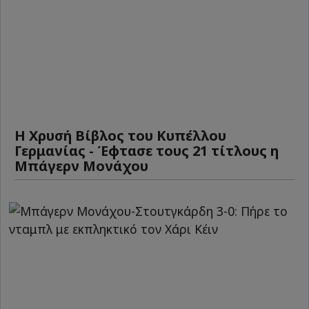
Η Χρυσή Βίβλος του Κυπέλλου
Γερμανίας - Έφτασε τους 21 τίτλους η
Μπάγερν Μονάχου