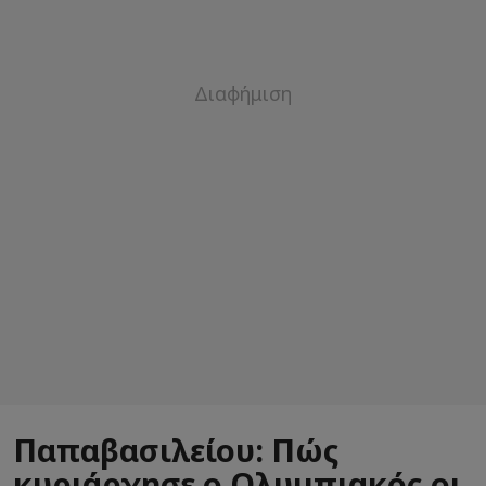
Παπαβασιλείου: Πώς
κυριάρχησε ο Ολυμπιακός,οι