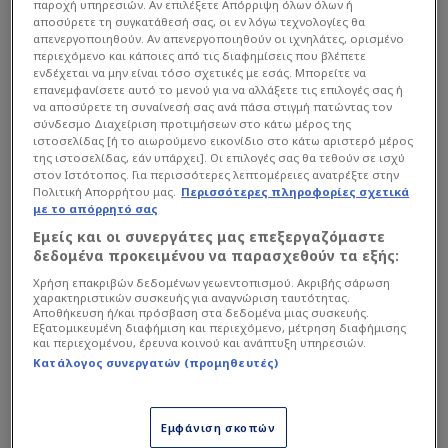
παροχή υπηρεσιών. Αν επιλέξετε Απόρριψη όλων όλων ή
αποκορύφωμα το φάουλ που δόθηκε το Ναν
αποσύρετε τη συγκατάθεσή σας, οι εν λόγω τεχνολογίες θα
πάνω στον Φουρνιέ στα τελευταία κρίσιμα λεπτά
απενεργοποιηθούν. Αν απενεργοποιηθούν οι ιχνηλάτες, ορισμένο
περιεχόμενο και κάποιες από τις διαφημίσεις που βλέπετε
του αγώνα.
ενδέχεται να μην είναι τόσο σχετικές με εσάς. Μπορείτε να
επανεμφανίσετε αυτό το μενού για να αλλάξετε τις επιλογές σας ή
να αποσύρετε τη συναίνεσή σας ανά πάσα στιγμή πατώντας τον
Διαβάστε επίσης...
σύνδεσμο Διαχείριση προτιμήσεων στο κάτω μέρος της
ιστοσελίδας [ή το αιωρούμενο εικονίδιο στο κάτω αριστερό μέρος
της ιστοσελίδας, εάν υπάρχει]. Οι επιλογές σας θα τεθούν σε ισχύ
"Καταγγελία"
στον Ιστότοπος. Για περισσότερες λεπτομέρειες ανατρέξτε στην
Γιαννακόπουλου για
Πολιτική Απορρήτου μας.
Περισσότερες πληροφορίες σχετικά
Τσαρούχα- Τι συνέβη στο
με το απόρρητό σας
φάουλ του Ναν (Pic)
Εμείς και οι συνεργάτες μας επεξεργαζόμαστε
Η ερώτηση του Δημήτρη
δεδομένα προκειμένου να παρασχεθούν τα εξής:
Γιαννακόπουλου στους
Χρήση επακριβών δεδομένων γεωεντοπισμού. Ακριβής σάρωση
οπαδούς του Ολυμπιακού
χαρακτηριστικών συσκευής για αναγνώριση ταυτότητας.
Αποθήκευση ή/και πρόσβαση στα δεδομένα μιας συσκευής.
(ΦΩΤΟ)
Εξατομικευμένη διαφήμιση και περιεχόμενο, μέτρηση διαφήμισης
και περιεχομένου, έρευνα κοινού και ανάπτυξη υπηρεσιών.
Κατάλογος συνεργατών (προμηθευτές)
Εμφάνιση σκοπών