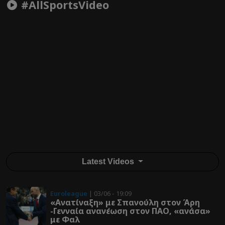
#AllSportsVideo
Latest Videos
Euroleague
| 03/06 - 19:09
«Ανατίναξη» με Σπανούλη στον Άρη
-Γενναία ανανέωση στον ΠΑΟ, «ανάσα»
με Φαλ