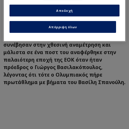
Αποδοχή
Απόρριψη όλων
Ο
Δημήτρης Γιαννακόπουλος
προέβη σε
διάφορες αναρτήσεις/καταγγελίες για όσα
συνέβησαν στην χθεσινή αναμέτρηση και
μάλιστα σε ένα ποστ του αναφέρθηκε στην
παλαιότερη εποχή της ΕΟΚ όταν ήταν
πρόεδρος ο Γιώργος Βασιλακόπουλος,
λέγοντας ότι τότε ο Ολυμπιακός πήρε
πρωτάθλημα με βήματα του Βασίλη Σπανούλη.