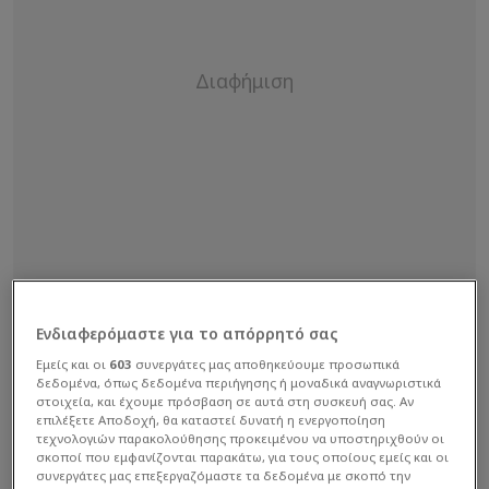
Ενδιαφερόμαστε για το απόρρητό σας
Εμείς και οι
603
συνεργάτες μας αποθηκεύουμε προσωπικά
δεδομένα, όπως δεδομένα περιήγησης ή μοναδικά αναγνωριστικά
στοιχεία, και έχουμε πρόσβαση σε αυτά στη συσκευή σας. Αν
επιλέξετε Αποδοχή, θα καταστεί δυνατή η ενεργοποίηση
Ωστόσο, οι Πράσινοι έχουν έντονα παράπονα
τεχνολογιών παρακολούθησης προκειμένου να υποστηριχθούν οι
σκοποί που εμφανίζονται παρακάτω, για τους οποίους εμείς και οι
από τα σφυρίγματα της διαιτητικής τριάδας, με
συνεργάτες μας επεξεργαζόμαστε τα δεδομένα με σκοπό την