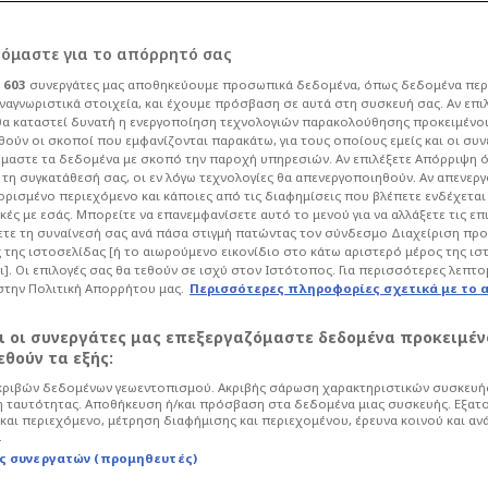
ρόμαστε για το απόρρητό σας
ι
603
συνεργάτες μας αποθηκεύουμε προσωπικά δεδομένα, όπως δεδομένα περ
ναγνωριστικά στοιχεία, και έχουμε πρόσβαση σε αυτά στη συσκευή σας. Αν επι
α καταστεί δυνατή η ενεργοποίηση τεχνολογιών παρακολούθησης προκειμένο
ανάρτηση
ούν οι σκοποί που εμφανίζονται παρακάτω, για τους οποίους εμείς και οι συν
μαστε τα δεδομένα με σκοπό την παροχή υπηρεσιών. Αν επιλέξετε Απόρριψη 
τη συγκατάθεσή σας, οι εν λόγω τεχνολογίες θα απενεργοποιηθούν. Αν απενερ
ο μόνο πράγμα που
 ορισμένο περιεχόμενο και κάποιες από τις διαφημίσεις που βλέπετε ενδέχεται 
κές με εσάς. Μπορείτε να επανεμφανίσετε αυτό το μενού για να αλλάξετε τις επ
τε τη συναίνεσή σας ανά πάσα στιγμή πατώντας τον σύνδεσμο Διαχείριση πρ
 της ιστοσελίδας [ή το αιωρούμενο εικονίδιο στο κάτω αριστερό μέρος της ισ
ι]. Οι επιλογές σας θα τεθούν σε ισχύ στον Ιστότοπος. Για περισσότερες λεπτο
στην Πολιτική Απορρήτου μας.
Περισσότερες πληροφορίες σχετικά με το 
26 - 10:07
Μπάσκετ
Basket League
αι οι συνεργάτες μας επεξεργαζόμαστε δεδομένα προκειμέν
ην ανάρτηση της ΚΑΕ Ολυμπιακός για
θούν τα εξής:
 τον Εβάν Φουρνιέ.
ριβών δεδομένων γεωεντοπισμού. Ακριβής σάρωση χαρακτηριστικών συσκευής
 ταυτότητας. Αποθήκευση ή/και πρόσβαση στα δεδομένα μιας συσκευής. Εξατ
και περιεχόμενο, μέτρηση διαφήμισης και περιεχομένου, έρευνα κοινού και αν
.
ς συνεργατών (προμηθευτές)