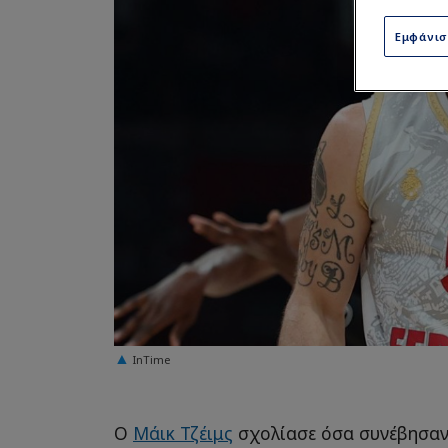
Εμφάνι
InTime
Ο
Μάικ Τζέιμς
σχολίασε όσα συνέβησα