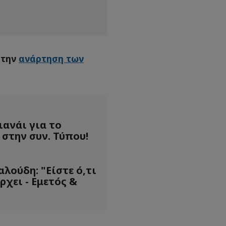
 την
ανάρτηση των
ιανάι για το
στην συν. Τύπου!
λούδη: "Είστε ό,τι
χει - Εμετός &