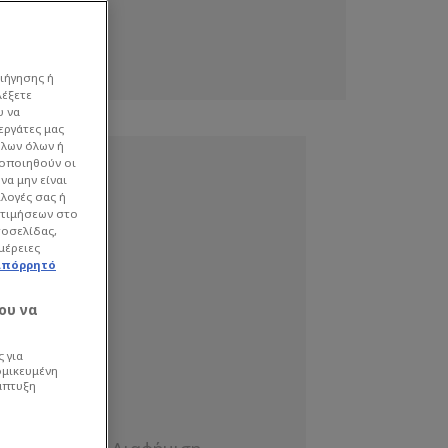
ιήγησης ή
λέξετε
υ να
εργάτες μας
όλων όλων ή
γοποιηθούν οι
να μην είναι
ιλογές σας ή
οτιμήσεων στο
τοσελίδας,
μέρειες
απόρρητό
ου να
 για
ομικευμένη
άπτυξη