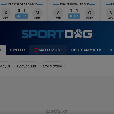
UEFA EUROPA LEAGUE
UEFA EUROPA LEAGUE
U
0 - 1
1 - 1
Χ
Μ
Λ
Ο
Λ
ΤΕΛ
ΤΕΛ
ΧΡΆ
ΜΠΕ
ΛΊΝ
ΟΜΌ
ΛΕΧ
Τ
ΒΙΝΤΕΟ
MATCHZONE
ΠΡΟΓΡΑΜΜΑ TV
Π
ολογία
Πρόγραμμα
Στατιστικά