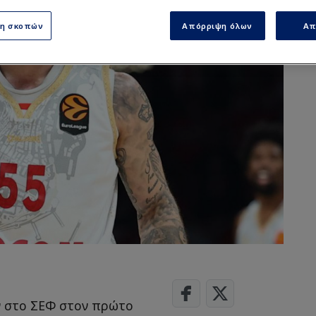
ση σκοπών
Απόρριψη όλων
Απ
ν στο ΣΕΦ στον πρώτο