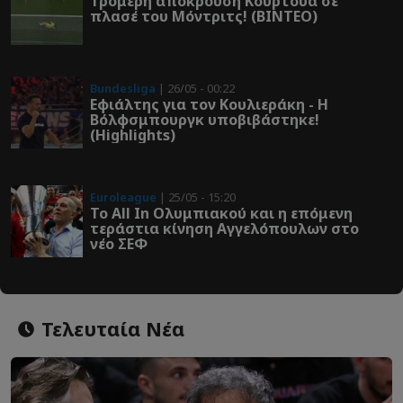
Τρομερή απόκρουση Κουρτουά σε
πλασέ του Μόντριτς! (ΒΙΝΤΕΟ)
Bundesliga
| 26/05 - 00:22
Εφιάλτης για τον Κουλιεράκη - Η
Βόλφσμπουργκ υποβιβάστηκε!
(Highlights)
Euroleague
| 25/05 - 15:20
Το All In Ολυμπιακού και η επόμενη
τεράστια κίνηση Αγγελόπουλων στο
νέο ΣΕΦ
Τελευταία Νέα