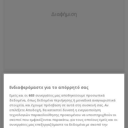
Ενδιαφερόμαστε για το απόρρητό σας
Εμείς και οι
603
συνεργάτες μας αποθηκεύουμε προσωπικά
δεδομένα, όπως δεδομένα περιήγησης ή μοναδικά αναγνωριστικά
στοιχεία, και έχουμε πρόσβαση σε αυτά στη συσκευή σας. Αν
«Πρόεδρε βάλε τους μικρούς να παίξουνε γιατί
επιλέξετε Αποδοχή, θα καταστεί δυνατή η ενεργοποίηση
τεχνολογιών παρακολούθησης προκειμένου να υποστηριχθούν οι
δεν πάει άλλο! Αυτό που κάνουν είναι θράσος και
σκοποί που εμφανίζονται παρακάτω, για τους οποίους εμείς και οι
επίδειξη δύναμης»
, ανέφερε το σχόλιο φίλου
συνεργάτες μας επεξεργαζόμαστε τα δεδομένα με σκοπό την