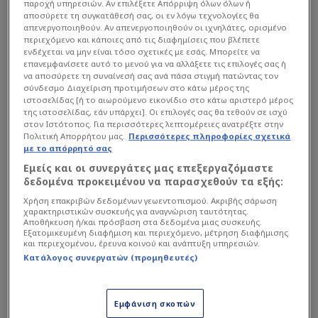
παροχή υπηρεσιών. Αν επιλέξετε Απόρριψη όλων όλων ή
του Τριφυλλιού, με τον ισχυρό άνδρα των
αποσύρετε τη συγκατάθεσή σας, οι εν λόγω τεχνολογίες θα
Πράσινων να σημειώνει πως συμφωνεί, όμως
απενεργοποιηθούν. Αν απενεργοποιηθούν οι ιχνηλάτες, ορισμένο
περιεχόμενο και κάποιες από τις διαφημίσεις που βλέπετε
ξεκαθάρισε ότι δεν πρόκειται να προβεί σε
ενδέχεται να μην είναι τόσο σχετικές με εσάς. Μπορείτε να
ενέργειες που είναι κατά της Εθνικής Ελλάδας,
επανεμφανίσετε αυτό το μενού για να αλλάξετε τις επιλογές σας ή
να αποσύρετε τη συναίνεσή σας ανά πάσα στιγμή πατώντας τον
ενώ αναφέρθηκε και στις ελληνοποιήσεις και
σύνδεσμο Διαχείριση προτιμήσεων στο κάτω μέρος της
ζήτησε να γίνει έρευνα για την εντιμότητα του
ιστοσελίδας [ή το αιωρούμενο εικονίδιο στο κάτω αριστερό μέρος
της ιστοσελίδας, εάν υπάρχει]. Οι επιλογές σας θα τεθούν σε ισχύ
αθλήματος.
στον Ιστότοπος. Για περισσότερες λεπτομέρειες ανατρέξτε στην
Πολιτική Απορρήτου μας.
Περισσότερες πληροφορίες σχετικά
με το απόρρητό σας
Διαβάστε επίσης...
Εμείς και οι συνεργάτες μας επεξεργαζόμαστε
δεδομένα προκειμένου να παρασχεθούν τα εξής:
"Καταγγελία"
Χρήση επακριβών δεδομένων γεωεντοπισμού. Ακριβής σάρωση
Γιαννακόπουλου για
χαρακτηριστικών συσκευής για αναγνώριση ταυτότητας.
Τσαρούχα- Τι συνέβη στο
Αποθήκευση ή/και πρόσβαση στα δεδομένα μιας συσκευής.
Εξατομικευμένη διαφήμιση και περιεχόμενο, μέτρηση διαφήμισης
φάουλ του Ναν (Pic)
και περιεχομένου, έρευνα κοινού και ανάπτυξη υπηρεσιών.
DPG: "Επι Βασιλακόπουλου
Κατάλογος συνεργατών (προμηθευτές)
πήρατε πρωτάθλημα με τα 7
βήματα Σπανούλη" (ΦΩΤΟ)
Εμφάνιση σκοπών