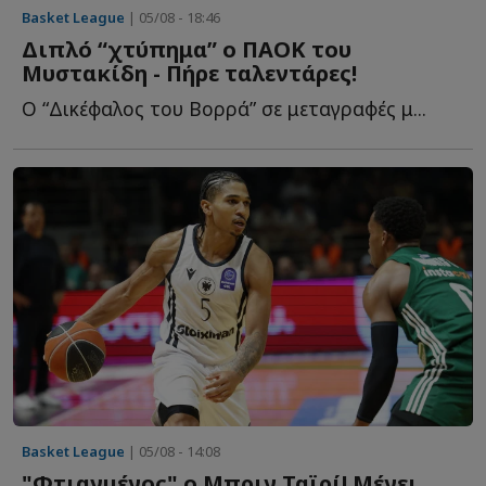
Basket League
| 05/08 - 18:46
Διπλό “χτύπημα” ο ΠΑΟΚ του
Μυστακίδη - Πήρε ταλεντάρες!
Ο “Δικέφαλος του Βορρά” σε μεταγραφές μ...
Basket League
| 05/08 - 14:08
"Φτιαγμένος" ο Μπριν Ταϊρί! Μένει