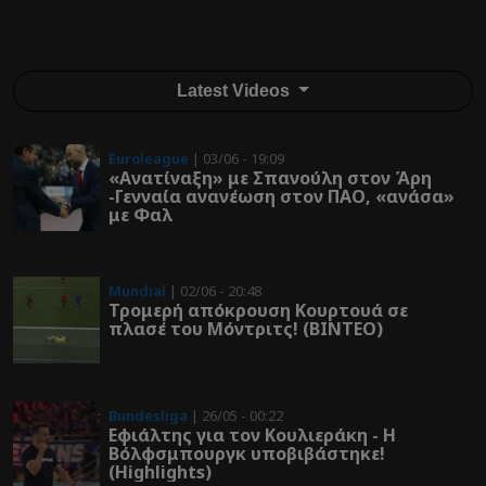
Latest Videos
Euroleague
| 03/06 - 19:09
«Ανατίναξη» με Σπανούλη στον Άρη
-Γενναία ανανέωση στον ΠΑΟ, «ανάσα»
με Φαλ
Mundial
| 02/06 - 20:48
Τρομερή απόκρουση Κουρτουά σε
πλασέ του Μόντριτς! (ΒΙΝΤΕΟ)
Bundesliga
| 26/05 - 00:22
Εφιάλτης για τον Κουλιεράκη - Η
Βόλφσμπουργκ υποβιβάστηκε!
(Highlights)