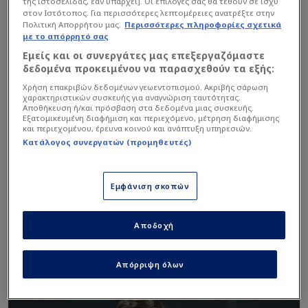
της ιστοσελίδας, εάν υπάρχει]. Οι επιλογές σας θα τεθούν σε ισχύ
στον Ιστότοπος. Για περισσότερες λεπτομέρειες ανατρέξτε στην
Πολιτική Απορρήτου μας.
Περισσότερες πληροφορίες σχετικά
με το απόρρητό σας
Εμείς και οι συνεργάτες μας επεξεργαζόμαστε
δεδομένα προκειμένου να παρασχεθούν τα εξής:
Χρήση επακριβών δεδομένων γεωεντοπισμού. Ακριβής σάρωση
χαρακτηριστικών συσκευής για αναγνώριση ταυτότητας.
Αποθήκευση ή/και πρόσβαση στα δεδομένα μιας συσκευής.
Εξατομικευμένη διαφήμιση και περιεχόμενο, μέτρηση διαφήμισης
Intime
και περιεχομένου, έρευνα κοινού και ανάπτυξη υπηρεσιών.
Κατάλογος συνεργατών (προμηθευτές)
Συγκεκριμένα ο μεγαλομέτοχος της ΚΑΕ
Παναθηναϊκός πήρε θέση στην προσωπική
Εμφάνιση σκοπών
του σουίτα στο T-Center, ενώ κατά την είσοδό
του στο γήπεδο αποθεώθηκε από τον κόσμο
Αποδοχή
του Τριφυλλιού που φώναζε ρυθμικά το
όνομά του.
Απόρριψη όλων