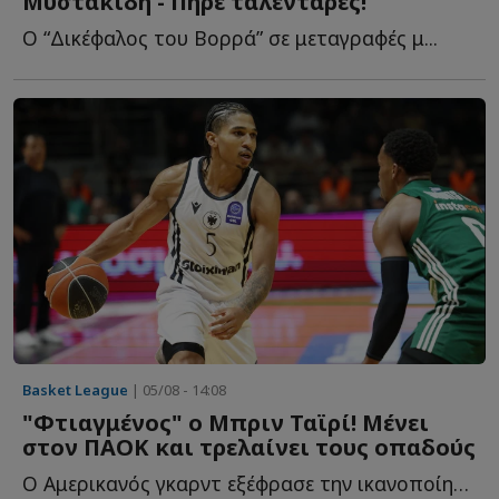
Μυστακίδη - Πήρε ταλεντάρες!
Ο “Δικέφαλος του Βορρά” σε μεταγραφές μ...
Basket League
| 05/08 - 14:08
"Φτιαγμένος" ο Μπριν Ταϊρί! Μένει
στον ΠΑΟΚ και τρελαίνει τους οπαδούς
Ο Αμερικανός γκαρντ εξέφρασε την ικανοποίησή του για τ...