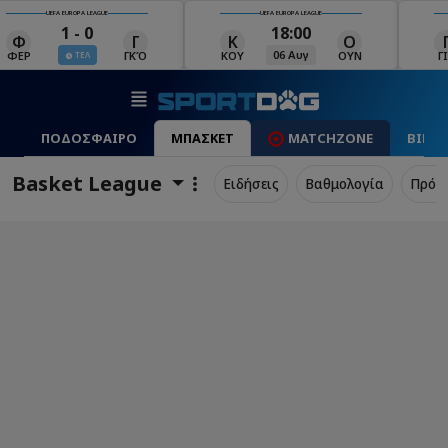
UEFA EUROPA LEAGUE
UEFA EUROPA LEAGUE
18:00
19:00
Κ
Ο
Γ
Ρ
Μ
06 Αυγ
06 Αυγ
ΚΟΥ
ΟΥΝ
ΓΙΑ
ΡΈΙ
ΜΑ
ΠΟΔΟΣΦΑΙΡΟ
ΜΠΑΣΚΕΤ
MATCHZONE
ΒΙΝΤ
Basket League
Ειδήσεις
Βαθμολογία
Πρόγ