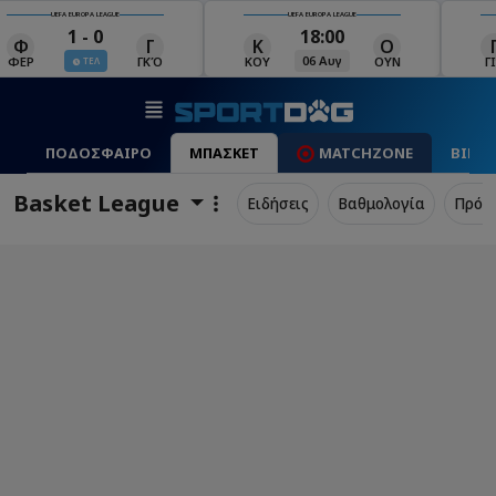
UEFA EUROPA LEAGUE
UEFA EUROPA LEAGUE
18:00
19:00
Κ
Ο
Γ
Ρ
Μ
06 Αυγ
06 Αυγ
ΚΟΥ
ΟΥΝ
ΓΙΑ
ΡΈΙ
ΜΑ
ΠΟΔΟΣΦΑΙΡΟ
ΜΠΑΣΚΕΤ
MATCHZONE
ΒΙΝΤ
Basket League
Ειδήσεις
Βαθμολογία
Πρόγ