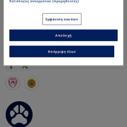
Κατάλογος συνεργατών (προμηθευτές)
Διαβάστε περισσότερα και
δείτε το βίντεο στο
sdna.gr
Εμφάνιση σκοπών
Αποδοχή
Γιώργος Μπαρτζώκας
Basket League
Δημήτρης Γιαννακόπουλος
Απόρριψη όλων