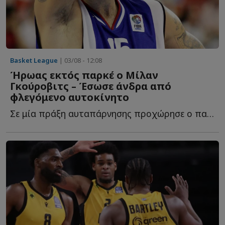
Basket League
| 03/08 - 12:08
Ήρωας εκτός παρκέ ο Μίλαν
Γκούροβιτς – Έσωσε άνδρα από
φλεγόμενο αυτοκίνητο
Σε μία πράξη αυταπάρνησης προχώρησε ο παλαίμαχος άσος τ...