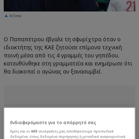
InTime
Ο Παπαπέτρου έβγαλε τη σφυρίχτρα όταν ο
ιδιοκτήτης της ΚΑΕ ζητούσε επίμονα τεχνική
ποινή μέσα από τις 4 γραμμές του γηπέδου,
κατευθύνθηκε στη γραμματεία και ενημέρωσε ότι
θα διακοπεί ο αγώνας αν ξανασυμβεί.
Ενδιαφερόμαστε για το απόρρητό σας
Εμείς και οι
603
συνεργάτες μας αποθηκεύουμε προσωπικά
δεδομένα, όπως δεδομένα περιήγησης ή μοναδικά αναγνωριστικά