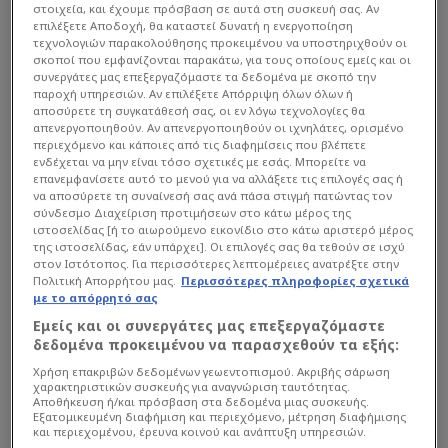
στοιχεία, και έχουμε πρόσβαση σε αυτά στη συσκευή σας. Αν
επιλέξετε Αποδοχή, θα καταστεί δυνατή η ενεργοποίηση
τεχνολογιών παρακολούθησης προκειμένου να υποστηριχθούν οι
σκοποί που εμφανίζονται παρακάτω, για τους οποίους εμείς και οι
συνεργάτες μας επεξεργαζόμαστε τα δεδομένα με σκοπό την
παροχή υπηρεσιών. Αν επιλέξετε Απόρριψη όλων όλων ή
αποσύρετε τη συγκατάθεσή σας, οι εν λόγω τεχνολογίες θα
απενεργοποιηθούν. Αν απενεργοποιηθούν οι ιχνηλάτες, ορισμένο
περιεχόμενο και κάποιες από τις διαφημίσεις που βλέπετε
ενδέχεται να μην είναι τόσο σχετικές με εσάς. Μπορείτε να
επανεμφανίσετε αυτό το μενού για να αλλάξετε τις επιλογές σας ή
να αποσύρετε τη συναίνεσή σας ανά πάσα στιγμή πατώντας τον
σύνδεσμο Διαχείριση προτιμήσεων στο κάτω μέρος της
ιστοσελίδας [ή το αιωρούμενο εικονίδιο στο κάτω αριστερό μέρος
της ιστοσελίδας, εάν υπάρχει]. Οι επιλογές σας θα τεθούν σε ισχύ
στον Ιστότοπος. Για περισσότερες λεπτομέρειες ανατρέξτε στην
Πολιτική Απορρήτου μας.
Περισσότερες πληροφορίες σχετικά
με το απόρρητό σας
Εμείς και οι συνεργάτες μας επεξεργαζόμαστε
δεδομένα προκειμένου να παρασχεθούν τα εξής:
Χρήση επακριβών δεδομένων γεωεντοπισμού. Ακριβής σάρωση
χαρακτηριστικών συσκευής για αναγνώριση ταυτότητας.
Αποθήκευση ή/και πρόσβαση στα δεδομένα μιας συσκευής.
Εξατομικευμένη διαφήμιση και περιεχόμενο, μέτρηση διαφήμισης
και περιεχομένου, έρευνα κοινού και ανάπτυξη υπηρεσιών.