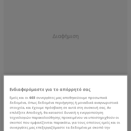
Ενδιαφερόμαστε για το απόρρητό σας
Εμείς και οι
603
συνεργάτες μας αποθηκεύουμε προσωπικά
δεδομένα, όπως δεδομένα περιήγησης ή μοναδικά αναγνωριστικά
στοιχεία, και έχουμε πρόσβαση σε αυτά στη συσκευή σας. Αν
επιλέξετε Αποδοχή, θα καταστεί δυνατή η ενεργοποίηση
τεχνολογιών παρακολούθησης προκειμένου να υποστηριχθούν οι
σκοποί που εμφανίζονται παρακάτω, για τους οποίους εμείς και οι
«Παίξαμε από το πρώτο λεπτό
συνεργάτες μας επεξεργαζόμαστε τα δεδομένα με σκοπό την