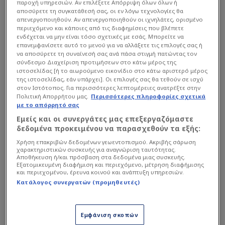
στο όριο του φάουλ»
παροχή υπηρεσιών. Αν επιλέξετε Απόρριψη όλων όλων ή
αποσύρετε τη συγκατάθεσή σας, οι εν λόγω τεχνολογίες θα
απενεργοποιηθούν. Αν απενεργοποιηθούν οι ιχνηλάτες, ορισμένο
περιεχόμενο και κάποιες από τις διαφημίσεις που βλέπετε
Ο Ρογκαβόπουλος έδωσε τα εύσημα στην
ενδέχεται να μην είναι τόσο σχετικές με εσάς. Μπορείτε να
επανεμφανίσετε αυτό το μενού για να αλλάξετε τις επιλογές σας ή
αμυντική λειτουργία του Παναθηναϊκού, η οποία
να αποσύρετε τη συναίνεσή σας ανά πάσα στιγμή πατώντας τον
αποτέλεσε το βασικό «κλειδί» της νίκης.
σύνδεσμο Διαχείριση προτιμήσεων στο κάτω μέρος της
ιστοσελίδας [ή το αιωρούμενο εικονίδιο στο κάτω αριστερό μέρος
της ιστοσελίδας, εάν υπάρχει]. Οι επιλογές σας θα τεθούν σε ισχύ
στον Ιστότοπος. Για περισσότερες λεπτομέρειες ανατρέξτε στην
Διαβάστε επίσης...
Πολιτική Απορρήτου μας.
Περισσότερες πληροφορίες σχετικά
με το απόρρητό σας
Αρπάχτηκε με Αρώνη στο
Εμείς και οι συνεργάτες μας επεξεργαζόμαστε
ΟΑΚΑ ο Μπαρτζώκας-
δεδομένα προκειμένου να παρασχεθούν τα εξής:
Ακούγονταν οι φωνές στην
Χρήση επακριβών δεδομένων γεωεντοπισμού. Ακριβής σάρωση
ΕΡΤ (Vd)
χαρακτηριστικών συσκευής για αναγνώριση ταυτότητας.
Παναθηναϊκός: Αποθέωσε
Αποθήκευση ή/και πρόσβαση στα δεδομένα μιας συσκευής.
Εξατομικευμένη διαφήμιση και περιεχόμενο, μέτρηση διαφήμισης
Γιαννακόπουλο ο Σαρπ
και περιεχομένου, έρευνα κοινού και ανάπτυξη υπηρεσιών.
Αταμάν (ΦΩΤΟ)
Κατάλογος συνεργατών (προμηθευτές)
Εμφάνιση σκοπών
«Παίξαμε πολύ δυνατά στην άμυνα, από το