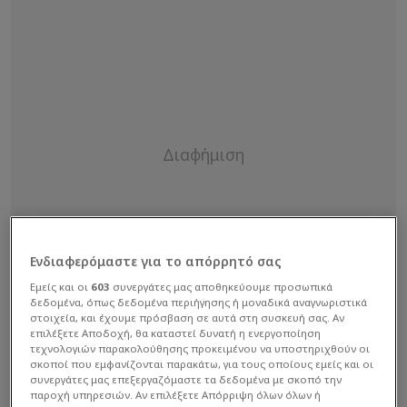
Ενδιαφερόμαστε για το απόρρητό σας
Εμείς και οι
603
συνεργάτες μας αποθηκεύουμε προσωπικά
δεδομένα, όπως δεδομένα περιήγησης ή μοναδικά αναγνωριστικά
στοιχεία, και έχουμε πρόσβαση σε αυτά στη συσκευή σας. Αν
επιλέξετε Αποδοχή, θα καταστεί δυνατή η ενεργοποίηση
τεχνολογιών παρακολούθησης προκειμένου να υποστηριχθούν οι
σκοποί που εμφανίζονται παρακάτω, για τους οποίους εμείς και οι
συνεργάτες μας επεξεργαζόμαστε τα δεδομένα με σκοπό την
παροχή υπηρεσιών. Αν επιλέξετε Απόρριψη όλων όλων ή