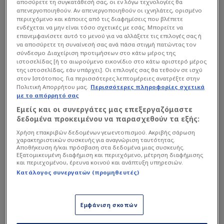
αποσύρετε τη συγκατάθεσή σας, οι εν λόγω τεχνολογίες θα
απενεργοποιηθούν. Αν απενεργοποιηθούν οι ιχνηλάτες, ορισμένο
Τι άλλο σχολίασε!
περιεχόμενο και κάποιες από τις διαφημίσεις που βλέπετε
ενδέχεται να μην είναι τόσο σχετικές με εσάς. Μπορείτε να
επανεμφανίσετε αυτό το μενού για να αλλάξετε τις επιλογές σας ή
να αποσύρετε τη συναίνεσή σας ανά πάσα στιγμή πατώντας τον
σύνδεσμο Διαχείριση προτιμήσεων στο κάτω μέρος της
ιστοσελίδας [ή το αιωρούμενο εικονίδιο στο κάτω αριστερό μέρος
της ιστοσελίδας, εάν υπάρχει]. Οι επιλογές σας θα τεθούν σε ισχύ
στον Ιστότοπος. Για περισσότερες λεπτομέρειες ανατρέξτε στην
Πολιτική Απορρήτου μας.
Περισσότερες πληροφορίες σχετικά
με το απόρρητό σας
Εμείς και οι συνεργάτες μας επεξεργαζόμαστε
δεδομένα προκειμένου να παρασχεθούν τα εξής:
Παράλληλα, αναφέρθηκε στο πάθος που δείχνει
Χρήση επακριβών δεδομένων γεωεντοπισμού. Ακριβής σάρωση
για τον Παναθηναϊκό, επισημαίνοντας πως η
χαρακτηριστικών συσκευής για αναγνώριση ταυτότητας.
Αποθήκευση ή/και πρόσβαση στα δεδομένα μιας συσκευής.
έντονη προσωπικότητα και η αγάπη του για την
Εξατομικευμένη διαφήμιση και περιεχόμενο, μέτρηση διαφήμισης
και περιεχομένου, έρευνα κοινού και ανάπτυξη υπηρεσιών.
ομάδα είναι στοιχεία που τον χαρακτηρίζουν
Κατάλογος συνεργατών (προμηθευτές)
εδώ και χρόνια. Όπως σημείωσε, η παρουσία του
έχει συνδεθεί με σημαντικές στιγμές του
συλλόγου, ενώ η αφοσίωσή του στον οργανισμό
Εμφάνιση σκοπών
είναι εμφανής σε κάθε επίπεδο.