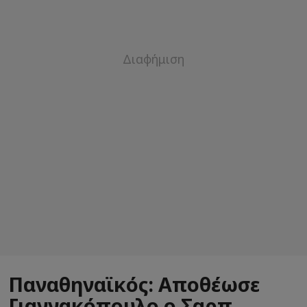
Παναθηναϊκός: Αποθέωσε
Γιαννακόπουλο ο Σαρπ