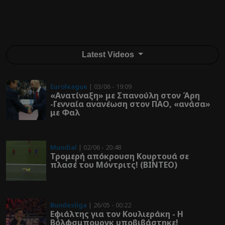
Latest Videos
Euroleague
| 03/06 - 19:09
«Ανατίναξη» με Σπανούλη στον Άρη
-Γενναία ανανέωση στον ΠΑΟ, «ανάσα»
με Φαλ
Mundial
| 02/06 - 20:48
Τρομερή απόκρουση Κουρτουά σε
πλασέ του Μόντριτς! (ΒΙΝΤΕΟ)
Bundesliga
| 26/05 - 00:22
Εφιάλτης για τον Κουλιεράκη - Η
Βόλφσμπουργκ υποβιβάστηκε!