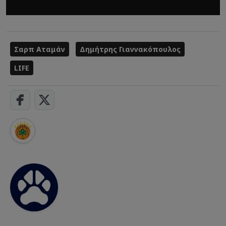
Σαρπ Αταμάν
Δημήτρης Γιαννακόπουλος
LIFE