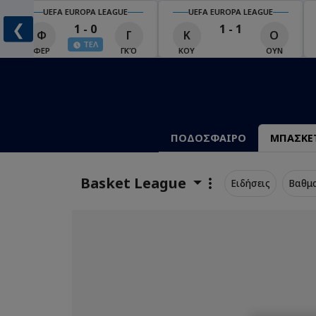
UEFA EUROPA LEAGUE
UEFA EUROPA LEAGUE
❮
1 - 0
1 - 1
Φ
Γ
Κ
Ο
ΤΕΛ
LIVE
Ο
ΦΕΡ
ΓΚΌ
ΚΟΥ
ΟΥΝ
ΠΟΔΟΣΦΑΙΡΟ
ΜΠΑΣΚΕ
Basket League
Ειδήσεις
Βαθμ