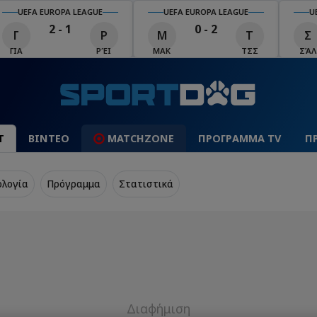
UEFA EUROPA LEAGUE
UEFA EUROPA LEAGUE
U
2 - 1
0 - 2
Γ
Ρ
Μ
Τ
Σ
LIVE
LIVE
ΓΙΑ
ΡΈΙ
ΜΑΚ
ΤΣΣ
ΣΆΛ
Τ
ΒΙΝΤΕΟ
MATCHZONE
ΠΡΟΓΡΑΜΜΑ TV
Π
ολογία
Πρόγραμμα
Στατιστικά