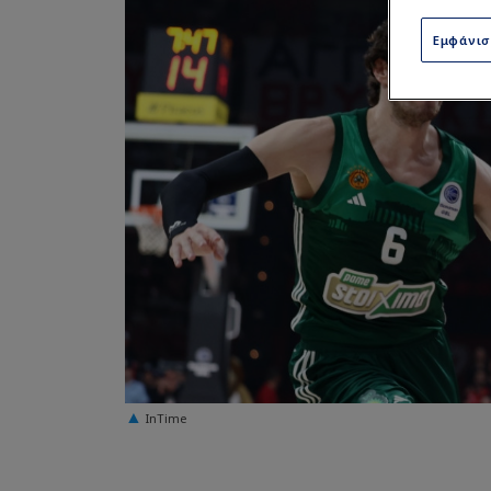
Εμφάνι
InTime