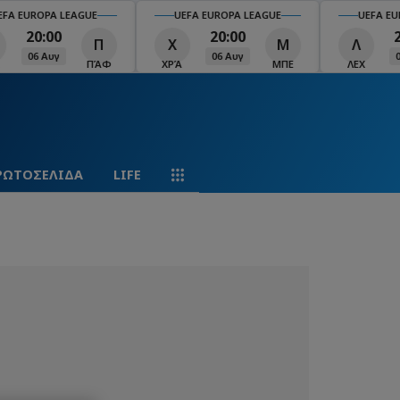
EFA EUROPA LEAGUE
UEFA EUROPA LEAGUE
UEFA EU
20:00
20:00
Π
Χ
Μ
Λ
06 Αυγ
06 Αυγ
ΠΆΦ
ΧΡΆ
ΜΠΕ
ΛΕΧ
ΡΩΤΟΣΕΛΙΔΑ
LIFE