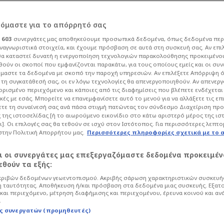
ρόμαστε για το απόρρητό σας
ι
603
συνεργάτες μας αποθηκεύουμε προσωπικά δεδομένα, όπως δεδομένα περ
ναγνωριστικά στοιχεία, και έχουμε πρόσβαση σε αυτά στη συσκευή σας. Αν επι
α καταστεί δυνατή η ενεργοποίηση τεχνολογιών παρακολούθησης προκειμένο
αθηναϊκού στον
ούν οι σκοποί που εμφανίζονται παρακάτω, για τους οποίους εμείς και οι συν
μαστε τα δεδομένα με σκοπό την παροχή υπηρεσιών. Αν επιλέξετε Απόρριψη 
τη συγκατάθεσή σας, οι εν λόγω τεχνολογίες θα απενεργοποιηθούν. Αν απενερ
οίνωση του
 ορισμένο περιεχόμενο και κάποιες από τις διαφημίσεις που βλέπετε ενδέχεται 
κές με εσάς. Μπορείτε να επανεμφανίσετε αυτό το μενού για να αλλάξετε τις επ
τε τη συναίνεσή σας ανά πάσα στιγμή πατώντας τον σύνδεσμο Διαχείριση πρ
ά ΕΡΤ
 της ιστοσελίδας [ή το αιωρούμενο εικονίδιο στο κάτω αριστερό μέρος της ισ
ι]. Οι επιλογές σας θα τεθούν σε ισχύ στον Ιστότοπος. Για περισσότερες λεπτο
στην Πολιτική Απορρήτου μας.
Περισσότερες πληροφορίες σχετικά με το 
Μπάσκετ
Basket League
αι οι συνεργάτες μας επεξεργαζόμαστε δεδομένα προκειμέν
λληνικό μπάσκετ, καθώς ο Παναθηναϊκός
θούν τα εξής:
ταγγελία προς τον ΕΣΑΚΕ, με αφορμή
ριβών δεδομένων γεωεντοπισμού. Ακριβής σάρωση χαρακτηριστικών συσκευής
Ολυμπιακός κατά της ΕΡΤ.
 ταυτότητας. Αποθήκευση ή/και πρόσβαση στα δεδομένα μιας συσκευής. Εξατ
και περιεχόμενο, μέτρηση διαφήμισης και περιεχομένου, έρευνα κοινού και αν
.
ς συνεργατών (προμηθευτές)