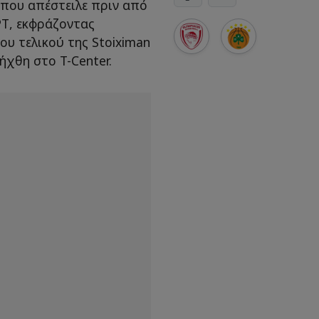
 που απέστειλε πριν από
Τ, εκφράζοντας
υ τελικού της Stoiximan
ήχθη στο T-Center.