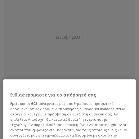
Ενδιαφερόμαστε για το απόρρητό σας
Εμείς και οι
603
συνεργάτες μας αποθηκεύουμε προσωπικά
δεδομένα, όπως δεδομένα περιήγησης ή μοναδικά αναγνωριστικά
στοιχεία, και έχουμε πρόσβαση σε αυτά στη συσκευή σας. Αν
επιλέξετε Αποδοχή, θα καταστεί δυνατή η ενεργοποίηση
τεχνολογιών παρακολούθησης προκειμένου να υποστηριχθούν οι
σκοποί που εμφανίζονται παρακάτω, για τους οποίους εμείς και οι
συνεργάτες μας επεξεργαζόμαστε τα δεδομένα με σκοπό την