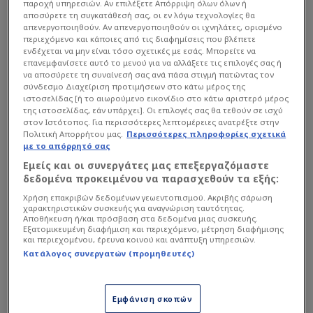
Το προσεχές Σαββατοκύριακο αναμένεται
παροχή υπηρεσιών. Αν επιλέξετε Απόρριψη όλων όλων ή
αποσύρετε τη συγκατάθεσή σας, οι εν λόγω τεχνολογίες θα
ιστορικό, καθώς οι φίλοι των «κιτρινόμαυρων»
απενεργοποιηθούν. Αν απενεργοποιηθούν οι ιχνηλάτες, ορισμένο
ετοιμάζονται να προσφέρουν μια μοναδική
περιεχόμενο και κάποιες από τις διαφημίσεις που βλέπετε
ενδέχεται να μην είναι τόσο σχετικές με εσάς. Μπορείτε να
υποδοχή στον νέο τους τεχνικό ηγέτη.
επανεμφανίσετε αυτό το μενού για να αλλάξετε τις επιλογές σας ή
να αποσύρετε τη συναίνεσή σας ανά πάσα στιγμή πατώντας τον
σύνδεσμο Διαχείριση προτιμήσεων στο κάτω μέρος της
Το ραντεβού στο αεροδρόμιο «Μακεδονία»
ιστοσελίδας [ή το αιωρούμενο εικονίδιο στο κάτω αριστερό μέρος
της ιστοσελίδας, εάν υπάρχει]. Οι επιλογές σας θα τεθούν σε ισχύ
στον Ιστότοπος. Για περισσότερες λεπτομέρειες ανατρέξτε στην
Πολιτική Απορρήτου μας.
Περισσότερες πληροφορίες σχετικά
με το απόρρητό σας
Εμείς και οι συνεργάτες μας επεξεργαζόμαστε
δεδομένα προκειμένου να παρασχεθούν τα εξής:
Χρήση επακριβών δεδομένων γεωεντοπισμού. Ακριβής σάρωση
χαρακτηριστικών συσκευής για αναγνώριση ταυτότητας.
Αποθήκευση ή/και πρόσβαση στα δεδομένα μιας συσκευής.
Εξατομικευμένη διαφήμιση και περιεχόμενο, μέτρηση διαφήμισης
και περιεχομένου, έρευνα κοινού και ανάπτυξη υπηρεσιών.
Κατάλογος συνεργατών (προμηθευτές)
Εμφάνιση σκοπών