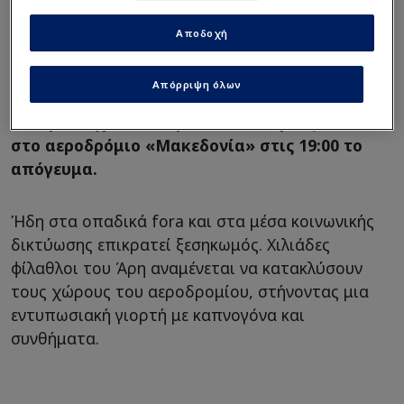
Η επίσημη πρώτη επαφή του Βασίλη
Αποδοχή
Σπανούλη με το κοινό του Άρη θα
πραγματοποιηθεί την προσεχή Κυριακή, 14
Απόρριψη όλων
Ιουνίου. Η πτήση που θα μεταφέρει τον
Έλληνα τεχνικό αναμένεται να προσγειωθεί
στο αεροδρόμιο «Μακεδονία» στις 19:00 το
απόγευμα.
Ήδη στα οπαδικά fora και στα μέσα κοινωνικής
δικτύωσης επικρατεί ξεσηκωμός. Χιλιάδες
φίλαθλοι του Άρη αναμένεται να κατακλύσουν
τους χώρους του αεροδρομίου, στήνοντας μια
εντυπωσιακή γιορτή με καπνογόνα και
συνθήματα.