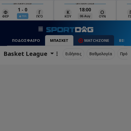
UEFA EUROPA LEAGUE
UEFA EUROPA LEAGUE
18:00
19:00
Κ
Ο
Γ
Ρ
Μ
06 Αυγ
06 Αυγ
ΚΟΥ
ΟΥΝ
ΓΙΑ
ΡΈΙ
ΜΑ
ΠΟΔΟΣΦΑΙΡΟ
ΜΠΑΣΚΕΤ
MATCHZONE
ΒΙΝΤ
Basket League
Ειδήσεις
Βαθμολογία
Πρόγ