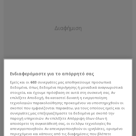
Ενδιαφερόμαστε για το απόρρητό σας
Εμείς και οι
603
συνεργάτες μας αποθηκεύουμε προσωπικά
δεδομένα, όπως δεδομένα περιήγησης ή μοναδικά αναγνωριστικά
στοιχεία, και έχουμε πρόσβαση σε αυτά στη συσκευή σας. Αν
επιλέξετε Αποδοχή, θα καταστεί δυνατή η ενεργοποίηση
τεχνολογιών παρακολούθησης προκειμένου να υποστηριχθούν οι
σκοποί που εμφανίζονται παρακάτω, για τους οποίους εμείς και οι
συνεργάτες μας επεξεργαζόμαστε τα δεδομένα με σκοπό την
παροχή υπηρεσιών. Αν επιλέξετε Απόρριψη όλων όλων ή
αποσύρετε τη συγκατάθεσή σας, οι εν λόγω τεχνολογίες θα
Οι «ερυθρόλευκοι» προέρχονται από τη
απενεργοποιηθούν. Αν απενεργοποιηθούν οι ιχνηλάτες, ορισμένο
περιεχόμενο και κάποιες από τις διαφημίσεις που βλέπετε