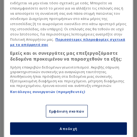
σημαντική νίκη με 102-92 στο ΣΕΦ, αποτέλεσμα
ενδέχεται να μην είναι τόσο σχετικές με εσάς. Μπορείτε να
που τους έδωσε προβάδισμα 2-1 στη σειρά και
επανεμφανίσετε αυτό το μενού για να αλλάξετε τις επιλογές σας ή
να αποσύρετε τη συναίνεσή σας ανά πάσα στιγμή πατώντας τον
τους έφερε μία ανάσα από την κατάκτηση του
σύνδεσμο Διαχείριση προτιμήσεων στο κάτω μέρος της
πρωταθλήματος.
ιστοσελίδας [ή το αιωρούμενο εικονίδιο στο κάτω αριστερό μέρος
της ιστοσελίδας, εάν υπάρχει]. Οι επιλογές σας θα τεθούν σε ισχύ
στον Ιστότοπος. Για περισσότερες λεπτομέρειες ανατρέξτε στην
Πολιτική Απορρήτου μας.
Περισσότερες πληροφορίες σχετικά
Διαβάστε επίσης...
με το απόρρητό σας
Εμείς και οι συνεργάτες μας επεξεργαζόμαστε
Λεσόρ: "Ας αφήσουν οι
δεδομένα προκειμένου να παρασχεθούν τα εξής:
διαιτητές τους παίκτες να
Χρήση επακριβών δεδομένων γεωεντοπισμού. Ακριβής σάρωση
κρίνουν το αποτέλεσμα"
χαρακτηριστικών συσκευής για αναγνώριση ταυτότητας.
Αποθήκευση ή/και πρόσβαση στα δεδομένα μιας συσκευής.
Εξατομικευμένη διαφήμιση και περιεχόμενο, μέτρηση διαφήμισης
Αγνώριστη η Τζούλια Νόβα
και περιεχομένου, έρευνα κοινού και ανάπτυξη υπηρεσιών.
στο γήπεδο για τον
Κατάλογος συνεργατών (προμηθευτές)
Παναθηναϊκό (ΦΩΤΟ)
Εμφάνιση σκοπών
Αποδοχή