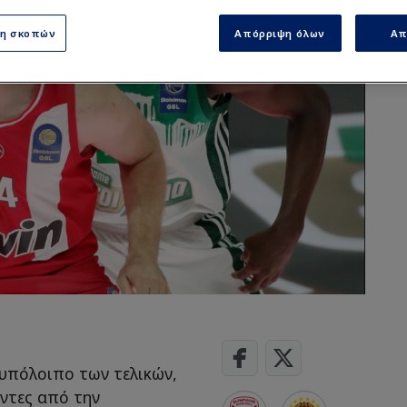
ση σκοπών
Απόρριψη όλων
Απ
 υπόλοιπο των τελικών,
ντες από την