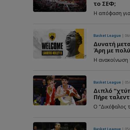
το ΣΕΦ;
Basket League
| 06/
Δυνατή μετα
Άρη με πολύ
Η ανακοίνωση τ
Basket League
| 05/
Διπλό “χτύ
Πήρε ταλεντ
Ο “Δικέφαλος τ
Basket League
| 05/