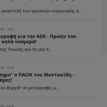
Η απόφαση για αναστολή των εργασιών ενεργειακής αναβάθμισης δ...
08 - 18:23
γραφή για την ΑΕΚ - Πρώην του
 καλά νούμερα!
ης Ένωσης για τη νέα π...
08 - 18:46
πημα” ο ΠΑΟΚ του Μυστακίδη -
άρες!
ου Βορρά” σε μεταγραφές μ...
08 - 14:08