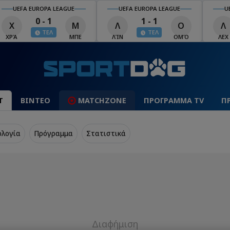
UEFA EUROPA LEAGUE
UEFA EUROPA LEAGUE
U
0 - 1
1 - 1
Χ
Μ
Λ
Ο
Λ
ΤΕΛ
ΤΕΛ
ΧΡΆ
ΜΠΕ
ΛΊΝ
ΟΜΌ
ΛΕΧ
Τ
ΒΙΝΤΕΟ
MATCHZONE
ΠΡΟΓΡΑΜΜΑ TV
Π
ολογία
Πρόγραμμα
Στατιστικά