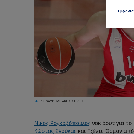
Εμφάνι
InTime/ΒΟΛΙΤΑΚΗΣ ΣΤΕΛΙΟΣ
Νίκος Ρογκαβόπουλος
νοκ άουτ για το
Κώστας Σλούκας
και Τζέντι Όσμαν από