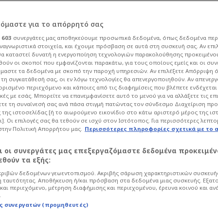
ρόμαστε για το απόρρητό σας
ι
603
συνεργάτες μας αποθηκεύουμε προσωπικά δεδομένα, όπως δεδομένα περ
ναγνωριστικά στοιχεία, και έχουμε πρόσβαση σε αυτά στη συσκευή σας. Αν επι
α καταστεί δυνατή η ενεργοποίηση τεχνολογιών παρακολούθησης προκειμένο
δωμάτιο ο Ναν -
ούν οι σκοποί που εμφανίζονται παρακάτω, για τους οποίους εμείς και οι συν
μαστε τα δεδομένα με σκοπό την παροχή υπηρεσιών. Αν επιλέξετε Απόρριψη 
τη συγκατάθεσή σας, οι εν λόγω τεχνολογίες θα απενεργοποιηθούν. Αν απενερ
ion impossible"
 ορισμένο περιεχόμενο και κάποιες από τις διαφημίσεις που βλέπετε ενδέχεται 
κές με εσάς. Μπορείτε να επανεμφανίσετε αυτό το μενού για να αλλάξετε τις επ
τε τη συναίνεσή σας ανά πάσα στιγμή πατώντας τον σύνδεσμο Διαχείριση πρ
 της ιστοσελίδας [ή το αιωρούμενο εικονίδιο στο κάτω αριστερό μέρος της ισ
κετ
Basket League
ι]. Οι επιλογές σας θα τεθούν σε ισχύ στον Ιστότοπος. Για περισσότερες λεπτο
στην Πολιτική Απορρήτου μας.
Περισσότερες πληροφορίες σχετικά με το 
οβαρά ενεργειακά θέματα την ώρα που ο
ρίσει δεύτερο τρόπαιο στο Μαρούσι
αι οι συνεργάτες μας επεξεργαζόμαστε δεδομένα προκειμέν
θούν τα εξής:
ριβών δεδομένων γεωεντοπισμού. Ακριβής σάρωση χαρακτηριστικών συσκευής
 ταυτότητας. Αποθήκευση ή/και πρόσβαση στα δεδομένα μιας συσκευής. Εξατ
και περιεχόμενο, μέτρηση διαφήμισης και περιεχομένου, έρευνα κοινού και αν
.
ς συνεργατών (προμηθευτές)