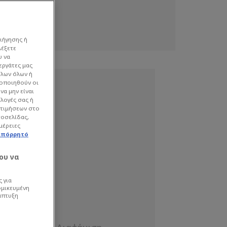
ιήγησης ή
λέξετε
υ να
εργάτες μας
όλων όλων ή
γοποιηθούν οι
να μην είναι
ιλογές σας ή
οτιμήσεων στο
τοσελίδας,
μέρειες
απόρρητό
ου να
 για
ομικευμένη
άπτυξη